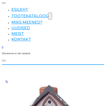
ESILEHT
TOOTEKATALOOG
MIKS MEENED?
UUDISED
MEIST
KONTAKT
0
Ostukorvis ei ole tooteid.
🔍