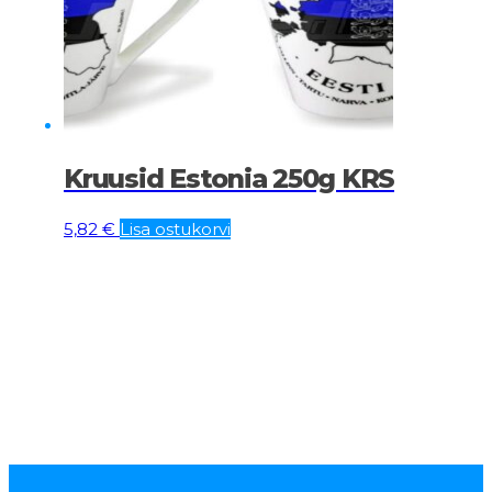
Kruusid Estonia 250g KRS
5,82
€
Lisa ostukorvi