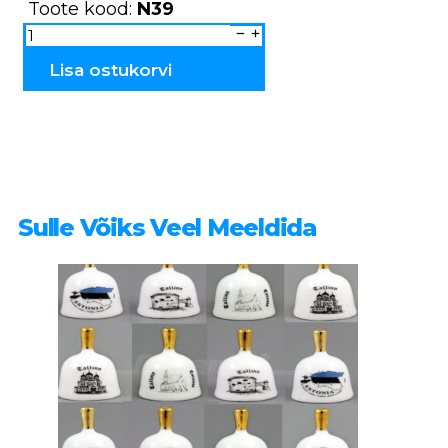
Toote kood:
N39
Maja
keraamiline
küünlahoidja
N39
Lisa ostukorvi
kogus
Sulle Võiks Veel Meeldida