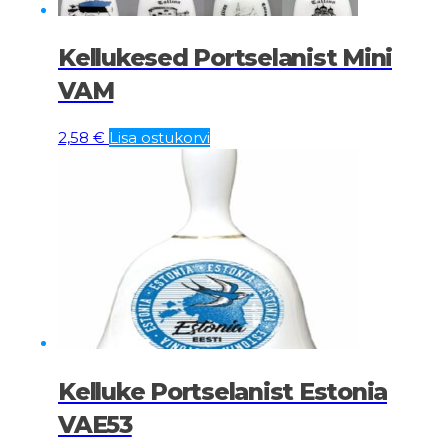
Kellukesed Portselanist Mini
VAM
2,58
€
Lisa ostukorvi
Kelluke Portselanist Estonia
VAE53