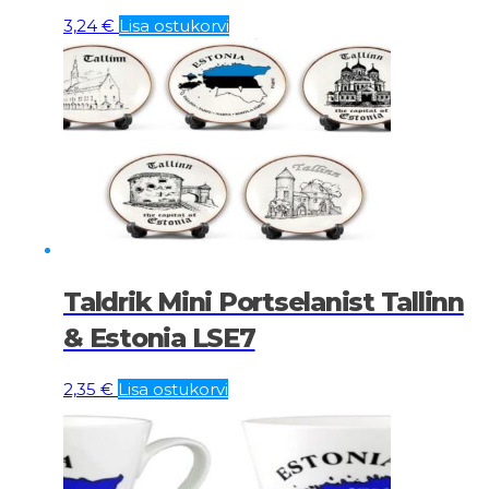
3,24
€
Lisa ostukorvi
Taldrik Mini Portselanist Tallinn
& Estonia LSE7
2,35
€
Lisa ostukorvi