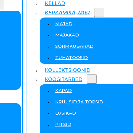
KELLAD
KERAAMIKA, MUU
MAJAD
MAJAKAD
SÕRMKÜBARAD
TUHATOOSID
KOLLEKTSIOONID
KÖÖGITARBED
KAPAD
KRUUSID JA TOPSID
LUSIKAD
PITSID