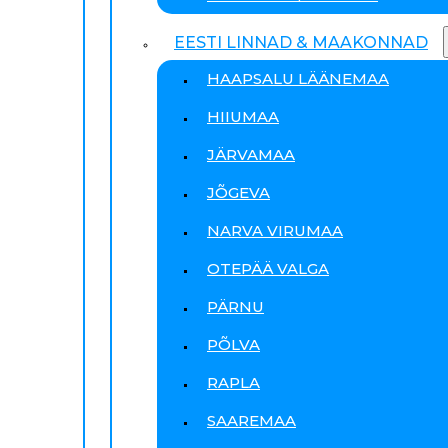
EESTI LINNAD & MAAKONNAD
HAAPSALU LÄÄNEMAA
HIIUMAA
JÄRVAMAA
JÕGEVA
NARVA VIRUMAA
OTEPÄÄ VALGA
PÄRNU
PÕLVA
RAPLA
SAAREMAA