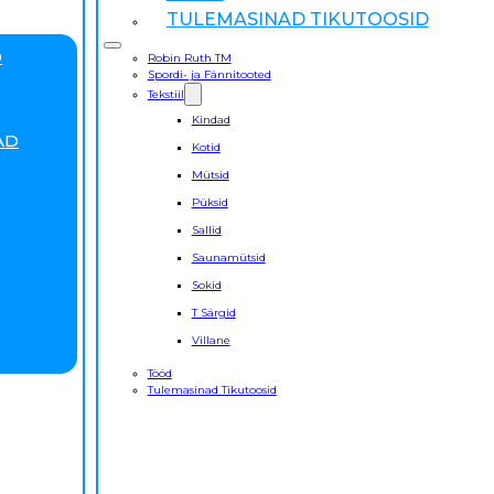
TULEMASINAD TIKUTOOSID
D
Robin Ruth TM
Spordi- ja Fännitooted
Tekstiil
Kindad
AD
Kotid
Mütsid
Püksid
Sallid
Saunamütsid
Sokid
T Särgid
Villane
Tööd
Tulemasinad Tikutoosid