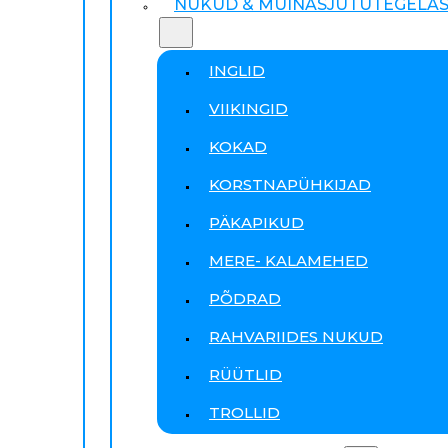
NUKUD & MUINASJUTUTEGELA
INGLID
VIIKINGID
KOKAD
KORSTNAPÜHKIJAD
PÄKAPIKUD
MERE- KALAMEHED
PÕDRAD
RAHVARIIDES NUKUD
RÜÜTLID
TROLLID