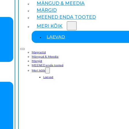
MÄNGUD & MEEDIA
MÄRGID
MEENED ENDA TOOTED
MERI KÕIK
LAEVAD
Magnetid
Mängud & Meedia
Märgid
MEENED enda tooted
Meri kõik
Laevad