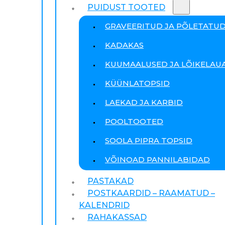
PUIDUST TOOTED
GRAVEERITUD JA PÕLETATU
KADAKAS
KUUMAALUSED JA LÕIKELAU
KÜÜNLATOPSID
LAEKAD JA KARBID
POOLTOOTED
SOOLA PIPRA TOPSID
VÕINOAD PANNILABIDAD
PASTAKAD
POSTKAARDID – RAAMATUD –
KALENDRID
RAHAKASSAD