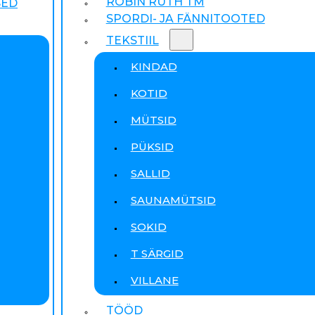
ROBIN RUTH TM
SED
SPORDI- JA FÄNNITOOTED
TEKSTIIL
KINDAD
KOTID
MÜTSID
PÜKSID
SALLID
SAUNAMÜTSID
SOKID
T SÄRGID
VILLANE
TÖÖD