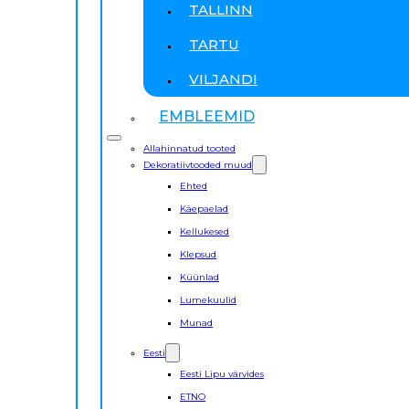
TALLINN
TARTU
VILJANDI
EMBLEEMID
Allahinnatud tooted
Dekoratiivtooded muud
Ehted
Käepaelad
Kellukesed
Klepsud
Küünlad
Lumekuulid
Munad
Eesti
Eesti Lipu värvides
ETNO