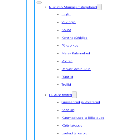
Nukud & Muinasjututegelased
Inglid
Viikingid
Kokad
Korstnapühkijad
Päkapikud
Mere- Kalamehed
Põdrad
Rahvariides nukud
Rüütlid
Trollid
Puidust tooted
Graveeritud ja Põletatud
Kadakas
Kuumaalused ja lõikelauad
Küünlatopsid
Laekad ja karbid