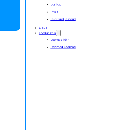
Lusikad
Pitsid
Taldrikud ja nõud
Lipud
Loodus kõik
Loomad kõik
Pehmed Loomad