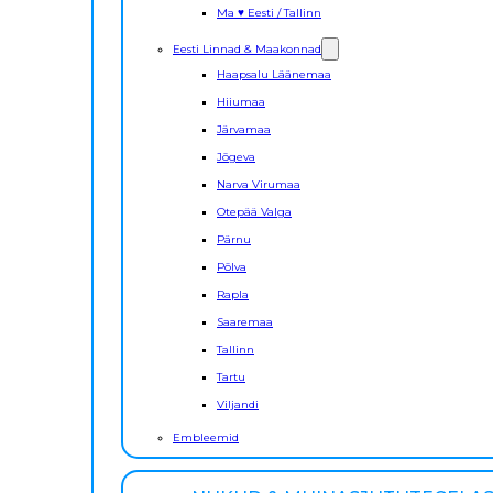
Ma ♥ Eesti / Tallinn
Eesti Linnad & Maakonnad
Haapsalu Läänemaa
Hiiumaa
Järvamaa
Jõgeva
Narva Virumaa
Otepää Valga
Pärnu
Põlva
Rapla
Saaremaa
Tallinn
Tartu
Viljandi
Embleemid