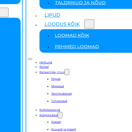
TALDRIKUD JA NÕUD
LIPUD
LOODUS KÕIK
LOOMAD KÕIK
PEHMED LOOMAD
Helkurid
Kellad
Keraamika, muu
Majad
Majakad
Sõrmkübarad
Tuhatoosid
Kollektsioonid
Köögitarbed
Kapad
Kruusid ja topsid