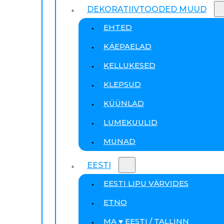
DEKORATIIVTOODED MUUD
EHTED
KÄEPAELAD
KELLUKESED
KLEPSUD
KÜÜNLAD
LUMEKUULID
MUNAD
EESTI
EESTI LIPU VÄRVIDES
ETNO
MA ♥ EESTI / TALLINN