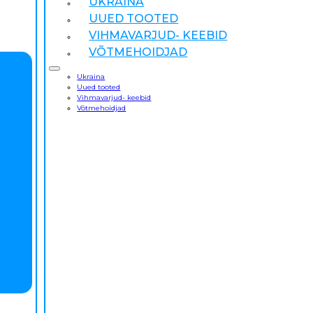
UKRAINA
UUED TOOTED
VIHMAVARJUD- KEEBID
VÕTMEHOIDJAD
Ukraina
Uued tooted
Vihmavarjud- keebid
Võtmehoidjad