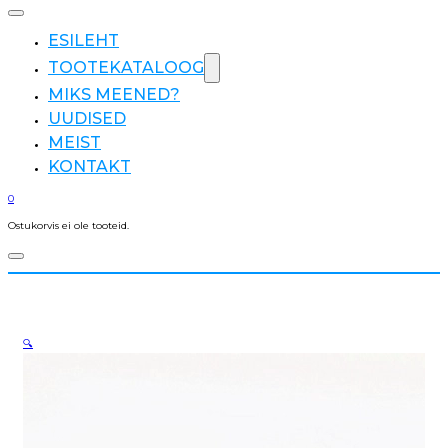
ESILEHT
TOOTEKATALOOG
MIKS MEENED?
UUDISED
MEIST
KONTAKT
0
Ostukorvis ei ole tooteid.
🔍