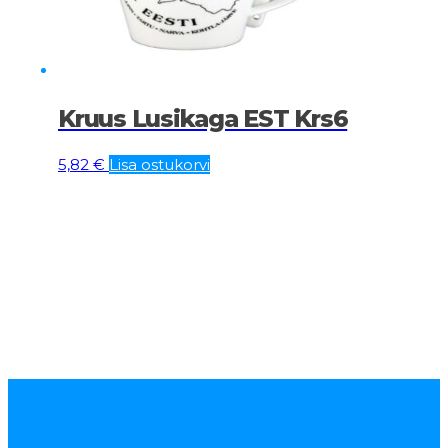
Kruus Lusikaga EST Krs6
5,82
€
Lisa ostukorvi