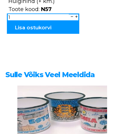
Hulgihind (+ km.)
Toote kood:
N57
Maja
keraamiline
küünlahoidja
N57
Lisa ostukorvi
kogus
Sulle Võiks Veel Meeldida