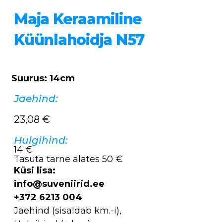
Maja Keraamiline
Küünlahoidja N57
Suurus: 14cm
Jaehind:
23,08
€
Hulgihind:
14 €
Tasuta tarne alates 50 €
Küsi lisa:
info@suveniirid.ee
+372 6213 004
Jaehind (sisaldab km.-i),