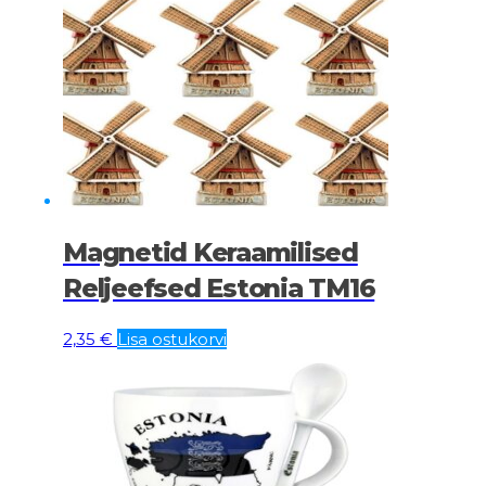
Magnetid Keraamilised
Reljeefsed Estonia TM16
2,35
€
Lisa ostukorvi