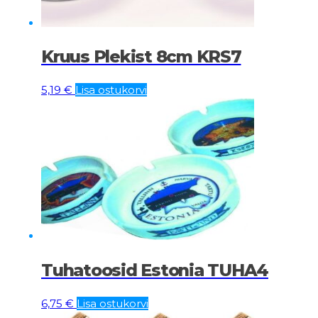
Kruus Plekist 8cm KRS7
5,19
€
Lisa ostukorvi
Tuhatoosid Estonia TUHA4
6,75
€
Lisa ostukorvi