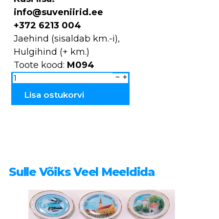
info@suveniirid.ee
+372 6213 004
Jaehind (sisaldab km.-i),
Hulgihind (+ km.)
Toote kood:
M094
Majakas
keraamiline
M094
kogus
Lisa ostukorvi
Sulle Võiks Veel Meeldida