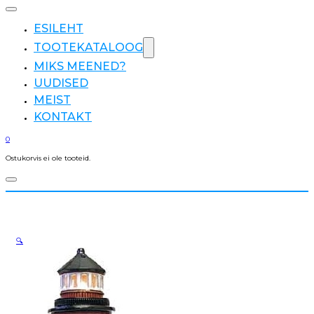
ESILEHT
TOOTEKATALOOG
MIKS MEENED?
UUDISED
MEIST
KONTAKT
0
Ostukorvis ei ole tooteid.
🔍