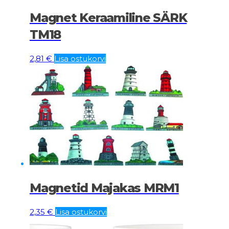
Magnet Keraamiline SÄRK
TM18
2,81
€
Lisa ostukorvi
Magnetid Majakas MRM1
2,35
€
Lisa ostukorvi