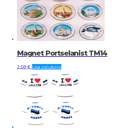
Magnet Portselanist TM14
2,58
€
Lisa ostukorvi