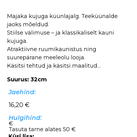
Majaka kujuga küünlajalg. Teeküünalde
jaoks mõeldud.
Stiilse välimuse – ja klassikaliselt kauni
kujuga.
Atraktiivne ruumikaunistus ning
suurepärane meeleolu looja.
Käsitsi tehtud ja käsitsi maalitud…
Suurus: 32cm
Jaehind:
16,20
€
Hulgihind:
€
Tasuta tarne alates 50 €
Küsi lisa: