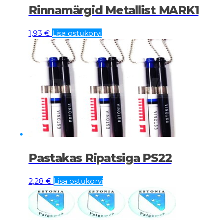
Rinnamärgid Metallist MARK1
1,93
€
Lisa ostukorvi
Pastakas Ripatsiga PS22
2,28
€
Lisa ostukorvi