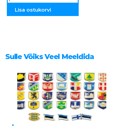
Rahvuslikud
&
Tallinn
Lisa ostukorvi
MK3
kogus
Sulle Võiks Veel Meeldida