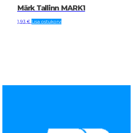
Märk Tallinn MARK1
1,93
€
Lisa ostukorvi