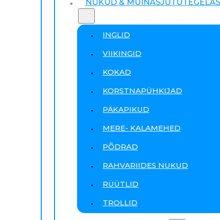
NUKUD & MUINASJUTUTEGELA
INGLID
VIIKINGID
KOKAD
KORSTNAPÜHKIJAD
PÄKAPIKUD
MERE- KALAMEHED
PÕDRAD
RAHVARIIDES NUKUD
RÜÜTLID
TROLLID