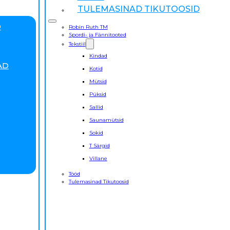
TULEMASINAD TIKUTOOSID
D
Robin Ruth TM
Spordi- ja Fännitooted
Tekstiil
Kindad
AD
Kotid
Mütsid
Püksid
Sallid
Saunamütsid
Sokid
T Särgid
Villane
Tööd
Tulemasinad Tikutoosid