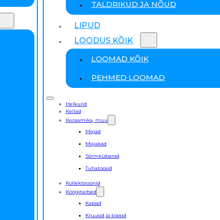
TALDRIKUD JA NÕUD
LIPUD
LOODUS KÕIK
LOOMAD KÕIK
PEHMED LOOMAD
Helkurid
Kellad
Keraamika, muu
Majad
Majakad
Sõrmkübarad
Tuhatoosid
Kollektsioonid
Köögitarbed
Kapad
Kruusid ja topsid