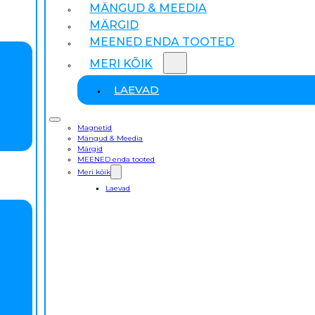
MÄNGUD & MEEDIA
MÄRGID
MEENED ENDA TOOTED
MERI KÕIK
LAEVAD
Magnetid
Mängud & Meedia
Märgid
MEENED enda tooted
Meri kõik
Laevad