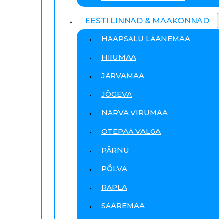
EESTI LINNAD & MAAKONNAD
HAAPSALU LÄÄNEMAA
HIIUMAA
JÄRVAMAA
JÕGEVA
NARVA VIRUMAA
OTEPÄÄ VALGA
PÄRNU
PÕLVA
RAPLA
SAAREMAA