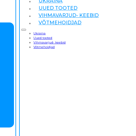
UKRAINA
UUED TOOTED
VIHMAVARJUD- KEEBID
VÕTMEHOIDJAD
Ukraina
Uued tooted
Vihmavarjud- keebid
Võtmehoidjad