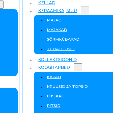
KELLAD
KERAAMIKA, MUU
MAJAD
MAJAKAD
SÕRMKÜBARAD
TUHATOOSID
KOLLEKTSIOONID
KÖÖGITARBED
KAPAD
KRUUSID JA TOPSID
LUSIKAD
PITSID