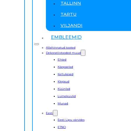
TALLINN
TARTU
VILJANDI
EMBLEEMID
Allahinnatud tooted
Dekoratiivtooded muud
Ehted
Käepaelad
Kellukesed
Klepsud
Küünlad
Lumekuulid
Munad
Eesti
Eesti Lipu värvides
ETNO