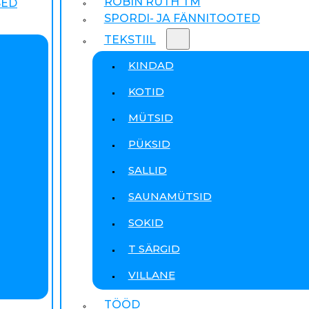
ROBIN RUTH TM
SED
SPORDI- JA FÄNNITOOTED
TEKSTIIL
KINDAD
KOTID
MÜTSID
PÜKSID
SALLID
SAUNAMÜTSID
SOKID
T SÄRGID
VILLANE
TÖÖD