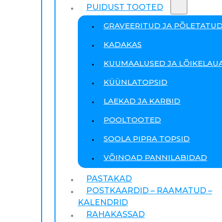
PUIDUST TOOTED
GRAVEERITUD JA PÕLETATU
KADAKAS
KUUMAALUSED JA LÕIKELAU
KÜÜNLATOPSID
LAEKAD JA KARBID
POOLTOOTED
SOOLA PIPRA TOPSID
VÕINOAD PANNILABIDAD
PASTAKAD
POSTKAARDID – RAAMATUD –
KALENDRID
RAHAKASSAD