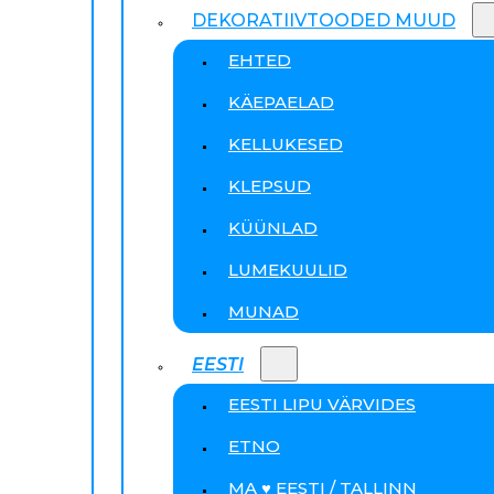
DEKORATIIVTOODED MUUD
EHTED
KÄEPAELAD
KELLUKESED
KLEPSUD
KÜÜNLAD
LUMEKUULID
MUNAD
EESTI
EESTI LIPU VÄRVIDES
ETNO
MA ♥ EESTI / TALLINN