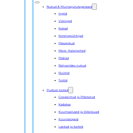
Nukud & Muinasjututegelased
Inglid
Viikingid
Kokad
Korstnapühkijad
Päkapikud
Mere- Kalamehed
Põdrad
Rahvariides nukud
Rüütlid
Trollid
Puidust tooted
Graveeritud ja Põletatud
Kadakas
Kuumaalused ja lõikelauad
Küünlatopsid
Laekad ja karbid