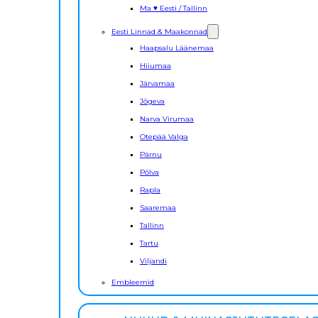
Ma ♥ Eesti / Tallinn
Eesti Linnad & Maakonnad
Haapsalu Läänemaa
Hiiumaa
Järvamaa
Jõgeva
Narva Virumaa
Otepää Valga
Pärnu
Põlva
Rapla
Saaremaa
Tallinn
Tartu
Viljandi
Embleemid