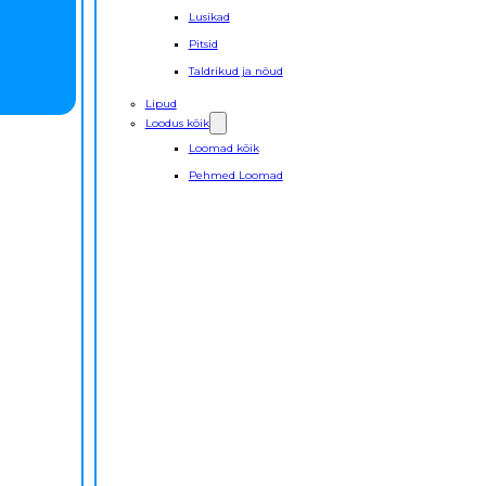
Lusikad
Pitsid
Taldrikud ja nõud
Lipud
Loodus kõik
Loomad kõik
Pehmed Loomad