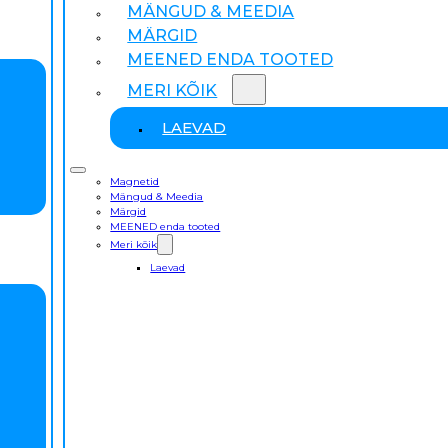
MÄNGUD & MEEDIA
MÄRGID
MEENED ENDA TOOTED
MERI KÕIK
LAEVAD
Magnetid
Mängud & Meedia
Märgid
MEENED enda tooted
Meri kõik
Laevad