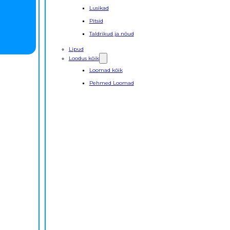
Lusikad
Pitsid
Taldrikud ja nõud
Lipud
Loodus kõik
Loomad kõik
Pehmed Loomad