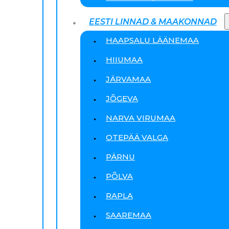
EESTI LINNAD & MAAKONNAD
HAAPSALU LÄÄNEMAA
HIIUMAA
JÄRVAMAA
JÕGEVA
NARVA VIRUMAA
OTEPÄÄ VALGA
PÄRNU
PÕLVA
RAPLA
SAAREMAA