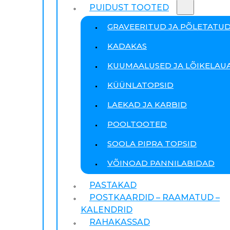
PUIDUST TOOTED
GRAVEERITUD JA PÕLETATU
KADAKAS
KUUMAALUSED JA LÕIKELAU
KÜÜNLATOPSID
LAEKAD JA KARBID
POOLTOOTED
SOOLA PIPRA TOPSID
VÕINOAD PANNILABIDAD
PASTAKAD
POSTKAARDID – RAAMATUD –
KALENDRID
RAHAKASSAD