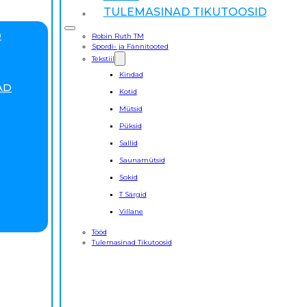
TULEMASINAD TIKUTOOSID
D
Robin Ruth TM
Spordi- ja Fännitooted
Tekstiil
Kindad
AD
Kotid
Mütsid
Püksid
Sallid
Saunamütsid
Sokid
T Särgid
Villane
Tööd
Tulemasinad Tikutoosid