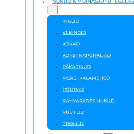
NUKUD & MUINASJUTUTEGELA
INGLID
VIIKINGID
KOKAD
KORSTNAPÜHKIJAD
PÄKAPIKUD
MERE- KALAMEHED
PÕDRAD
RAHVARIIDES NUKUD
RÜÜTLID
TROLLID