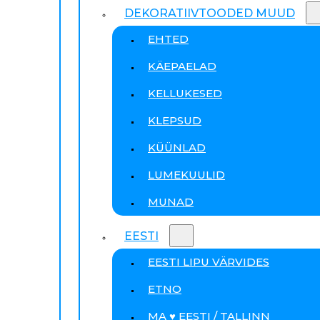
DEKORATIIVTOODED MUUD
EHTED
KÄEPAELAD
KELLUKESED
KLEPSUD
KÜÜNLAD
LUMEKUULID
MUNAD
EESTI
EESTI LIPU VÄRVIDES
ETNO
MA ♥ EESTI / TALLINN