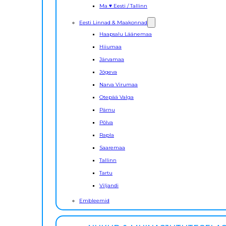
Ma ♥ Eesti / Tallinn
Eesti Linnad & Maakonnad
Haapsalu Läänemaa
Hiiumaa
Järvamaa
Jõgeva
Narva Virumaa
Otepää Valga
Pärnu
Põlva
Rapla
Saaremaa
Tallinn
Tartu
Viljandi
Embleemid