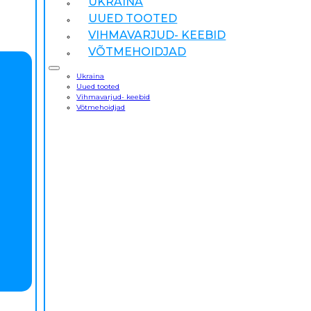
UKRAINA
UUED TOOTED
VIHMAVARJUD- KEEBID
VÕTMEHOIDJAD
Ukraina
Uued tooted
Vihmavarjud- keebid
Võtmehoidjad