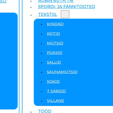
ROBIN RUTH TM
SED
SPORDI- JA FÄNNITOOTED
TEKSTIIL
KINDAD
KOTID
MÜTSID
PÜKSID
SALLID
SAUNAMÜTSID
SOKID
T SÄRGID
VILLANE
TÖÖD