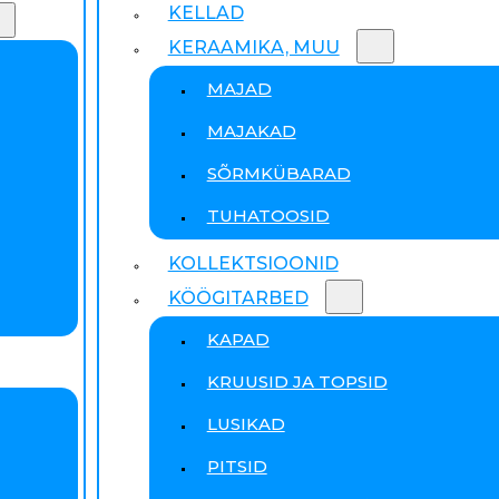
KELLAD
KERAAMIKA, MUU
MAJAD
MAJAKAD
SÕRMKÜBARAD
TUHATOOSID
KOLLEKTSIOONID
KÖÖGITARBED
KAPAD
KRUUSID JA TOPSID
LUSIKAD
PITSID