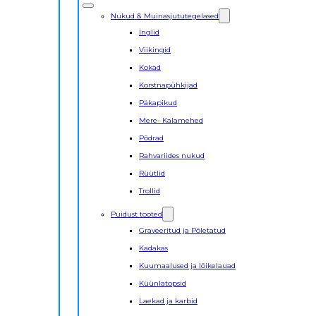
Nukud & Muinasjututegelased
Inglid
Viikingid
Kokad
Korstnapühkijad
Päkapikud
Mere- Kalamehed
Põdrad
Rahvariides nukud
Rüütlid
Trollid
Puidust tooted
Graveeritud ja Põletatud
Kadakas
Kuumaalused ja lõikelauad
Küünlatopsid
Laekad ja karbid