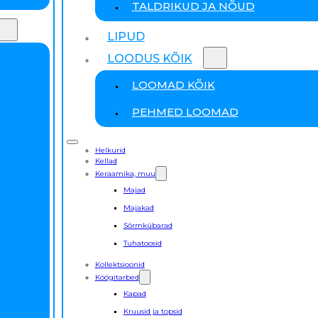
TALDRIKUD JA NÕUD
LIPUD
LOODUS KÕIK
LOOMAD KÕIK
PEHMED LOOMAD
Helkurid
Kellad
Keraamika, muu
Majad
Majakad
Sõrmkübarad
Tuhatoosid
Kollektsioonid
Köögitarbed
Kapad
Kruusid ja topsid