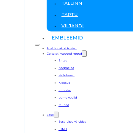
TALLINN
TARTU
VILJANDI
EMBLEEMID
Allahinnatud tooted
Dekoratiivtooded muud
Ehted
Käepaelad
Kellukesed
Klepsud
Küünlad
Lumekuulid
Munad
Eesti
Eesti Lipu värvides
ETNO