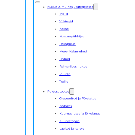
Nukud & Muinasjututegelased
Inglid
Viikingid
Kokad
Korstnapühkijad
Päkapikud
Mere- Kalamehed
Põdrad
Rahvariides nukud
Rüütlid
Trollid
Puidust tooted
Graveeritud ja Põletatud
Kadakas
Kuumaalused ja lõikelauad
Küünlatopsid
Laekad ja karbid