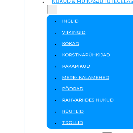
NUKUD & MUINASJUTUTEGELA
INGLID
VIIKINGID
KOKAD
KORSTNAPÜHKIJAD
PÄKAPIKUD
MERE- KALAMEHED
PÕDRAD
RAHVARIIDES NUKUD
RÜÜTLID
TROLLID