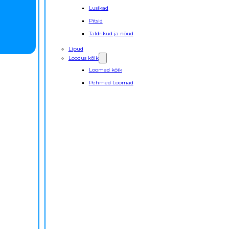
Lusikad
Pitsid
Taldrikud ja nõud
Lipud
Loodus kõik
Loomad kõik
Pehmed Loomad