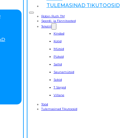
TULEMASINAD TIKUTOOSID
D
Robin Ruth TM
Spordi- ja Fännitooted
Tekstiil
Kindad
AD
Kotid
Mütsid
Püksid
Sallid
Saunamütsid
Sokid
T Särgid
Villane
Tööd
Tulemasinad Tikutoosid