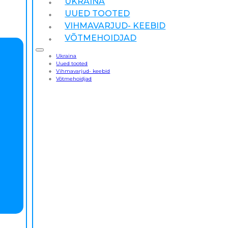
UKRAINA
UUED TOOTED
VIHMAVARJUD- KEEBID
VÕTMEHOIDJAD
Ukraina
Uued tooted
Vihmavarjud- keebid
Võtmehoidjad