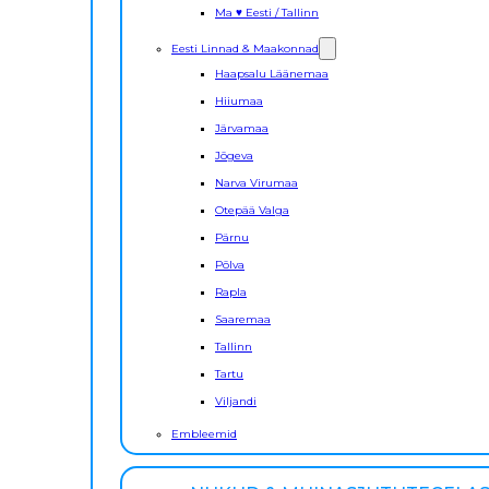
Ma ♥ Eesti / Tallinn
Eesti Linnad & Maakonnad
Haapsalu Läänemaa
Hiiumaa
Järvamaa
Jõgeva
Narva Virumaa
Otepää Valga
Pärnu
Põlva
Rapla
Saaremaa
Tallinn
Tartu
Viljandi
Embleemid