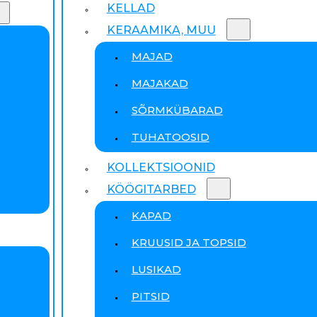
KELLAD
KERAAMIKA, MUU
MAJAD
MAJAKAD
SÕRMKÜBARAD
TUHATOOSID
KOLLEKTSIOONID
KÖÖGITARBED
KAPAD
KRUUSID JA TOPSID
LUSIKAD
PITSID