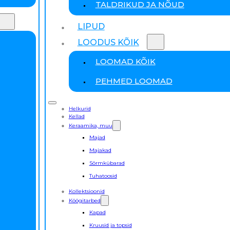
TALDRIKUD JA NÕUD
LIPUD
LOODUS KÕIK
LOOMAD KÕIK
PEHMED LOOMAD
Helkurid
Kellad
Keraamika, muu
Majad
Majakad
Sõrmkübarad
Tuhatoosid
Kollektsioonid
Köögitarbed
Kapad
Kruusid ja topsid