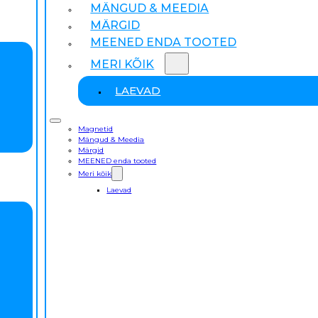
MÄNGUD & MEEDIA
MÄRGID
MEENED ENDA TOOTED
MERI KÕIK
LAEVAD
Magnetid
Mängud & Meedia
Märgid
MEENED enda tooted
Meri kõik
Laevad