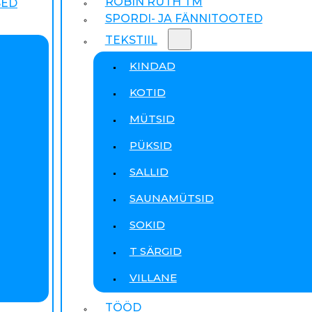
ROBIN RUTH TM
SED
SPORDI- JA FÄNNITOOTED
TEKSTIIL
KINDAD
KOTID
MÜTSID
PÜKSID
SALLID
SAUNAMÜTSID
SOKID
T SÄRGID
VILLANE
TÖÖD