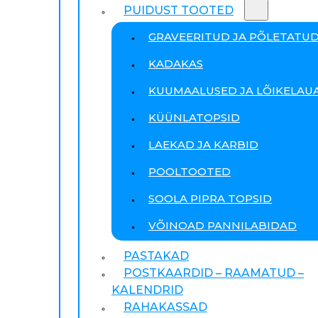
PUIDUST TOOTED
GRAVEERITUD JA PÕLETATU
KADAKAS
KUUMAALUSED JA LÕIKELAU
KÜÜNLATOPSID
LAEKAD JA KARBID
POOLTOOTED
SOOLA PIPRA TOPSID
VÕINOAD PANNILABIDAD
PASTAKAD
POSTKAARDID – RAAMATUD –
KALENDRID
RAHAKASSAD