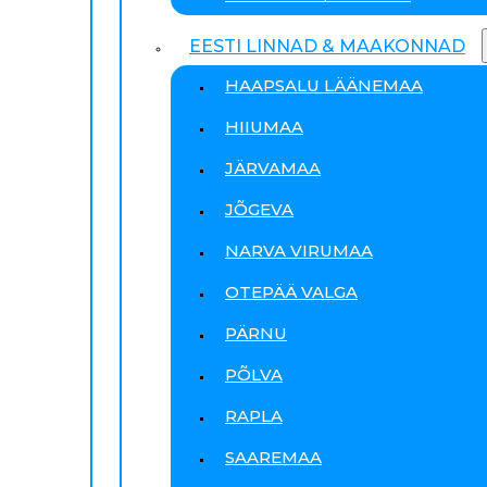
EESTI LINNAD & MAAKONNAD
HAAPSALU LÄÄNEMAA
HIIUMAA
JÄRVAMAA
JÕGEVA
NARVA VIRUMAA
OTEPÄÄ VALGA
PÄRNU
PÕLVA
RAPLA
SAAREMAA