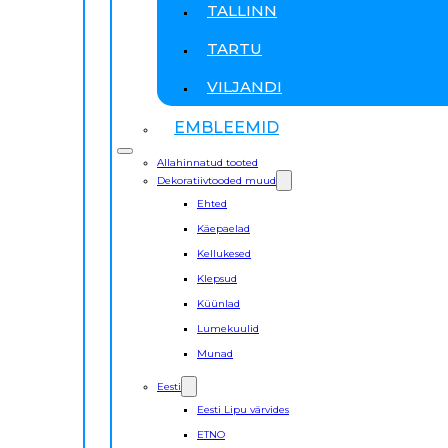
TALLINN
TARTU
VILJANDI
EMBLEEMID
Allahinnatud tooted
Dekoratiivtooded muud
Ehted
Käepaelad
Kellukesed
Klepsud
Küünlad
Lumekuulid
Munad
Eesti
Eesti Lipu värvides
ETNO