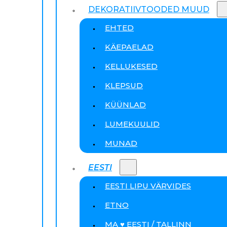
DEKORATIIVTOODED MUUD
EHTED
KÄEPAELAD
KELLUKESED
KLEPSUD
KÜÜNLAD
LUMEKUULID
MUNAD
EESTI
EESTI LIPU VÄRVIDES
ETNO
MA ♥ EESTI / TALLINN