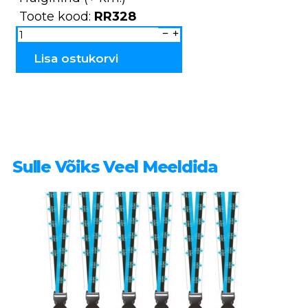
Toote kood:
RR328
Meeste
müts
RR328
kogus
Lisa ostukorvi
Sulle Võiks Veel Meeldida