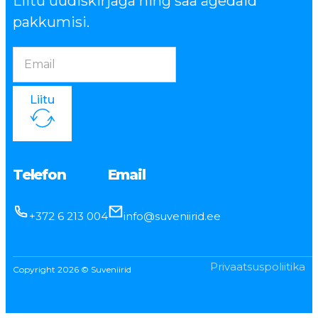
Liitu uudiskirjaga ning saa ägedaid
pakkumisi.
Liitu
Telefon
Email
+372 6 213 004
info@suveniirid.ee
Privaatsuspoliitika
Copyright 2026 © Suveniirid