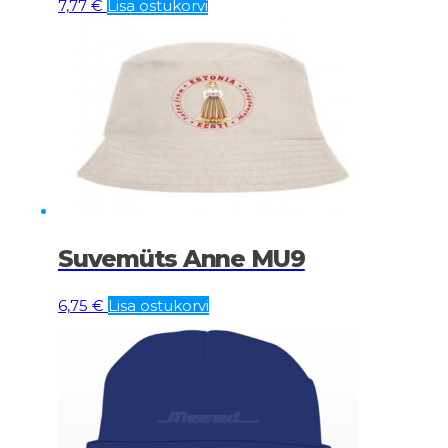
7,77
€
Lisa ostukorvi
Suvemüts Anne MU9
6,75
€
Lisa ostukorvi