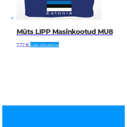
Müts LIPP Masinkootud MU8
7,77
€
Lisa ostukorvi