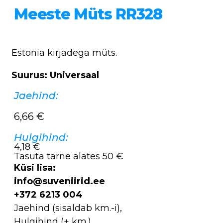
Meeste Müts RR328
Estonia kirjadega müts.
Suurus: Universaal
Jaehind:
6,66
€
Hulgihind:
4,18 €
Tasuta tarne alates 50 €
Küsi lisa:
info@suveniirid.ee
+372 6213 004
Jaehind (sisaldab km.-i),
Hulgihind (+ km.)