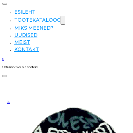
ESILEHT
TOOTEKATALOOG
MIKS MEENED?
UUDISED
MEIST
KONTAKT
0
Ostukorvis ei ole tooteid.
🔍