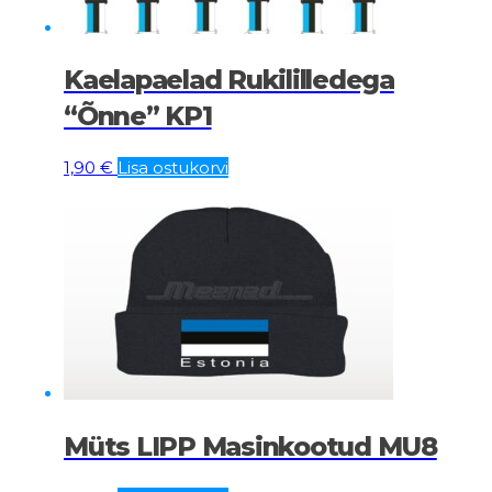
Kaelapaelad Rukililledega
“Õnne” KP1
1,90
€
Lisa ostukorvi
Müts LIPP Masinkootud MU8