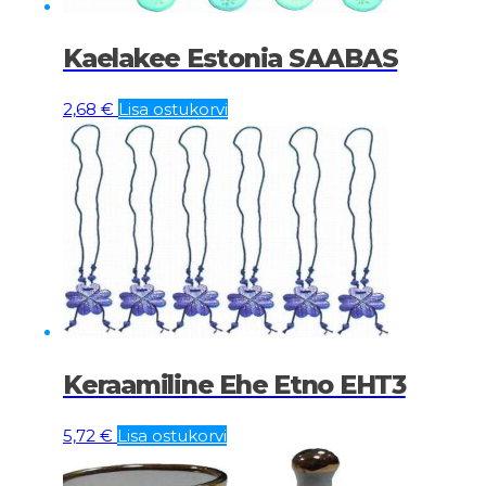
Kaelakee Estonia SAABAS
2,68
€
Lisa ostukorvi
Keraamiline Ehe Etno EHT3
5,72
€
Lisa ostukorvi