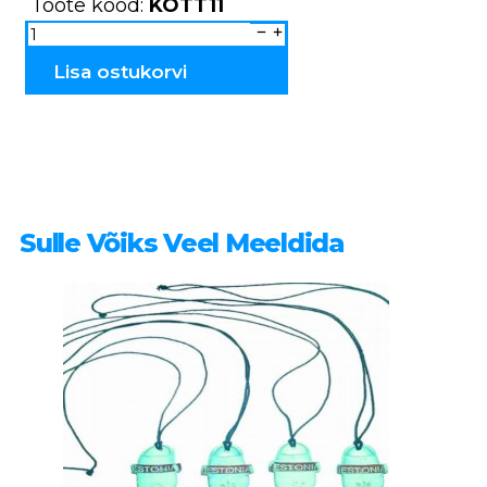
Toote kood:
KOTT11
Meigikott
Tallinn
KOTT11
kogus
Lisa ostukorvi
Sulle Võiks Veel Meeldida