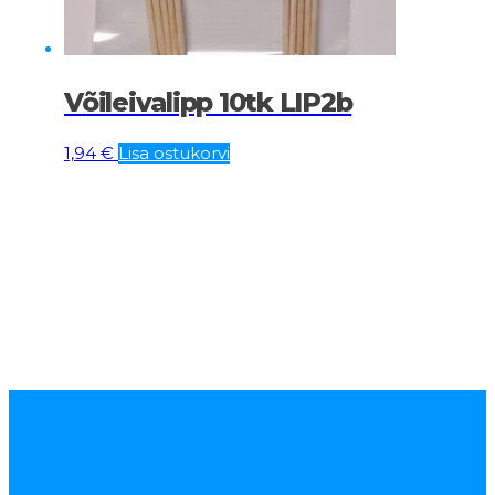
Võileivalipp 10tk LIP2b
1,94
€
Lisa ostukorvi