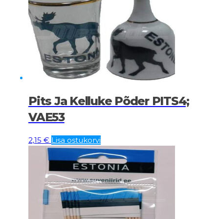
Pits Ja Kelluke Põder PITS4;
VAE53
2,15
€
Lisa ostukorvi