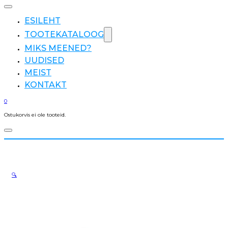
ESILEHT
TOOTEKATALOOG
MIKS MEENED?
UUDISED
MEIST
KONTAKT
0
Ostukorvis ei ole tooteid.
🔍