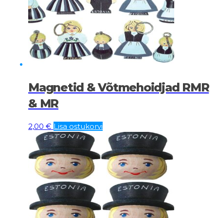
Magnetid & Võtmehoidjad RMR
& MR
2,00
€
Lisa ostukorvi