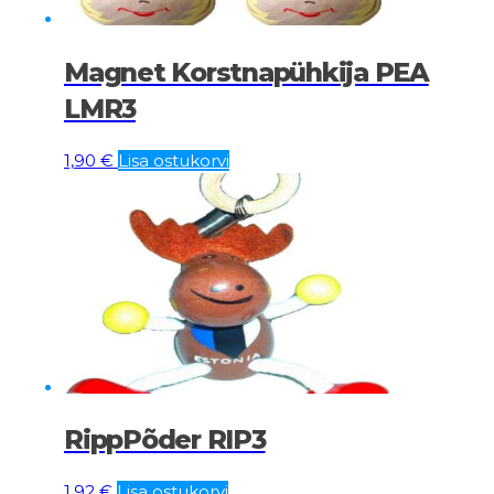
Magnet Korstnapühkija PEA
LMR3
1,90
€
Lisa ostukorvi
RippPõder RIP3
1,92
€
Lisa ostukorvi