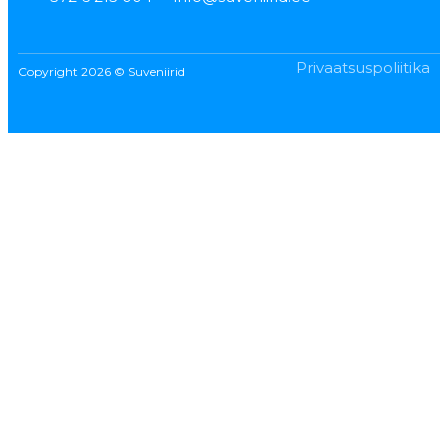
Privaatsuspoliitika
Copyright 2026 © Suveniirid