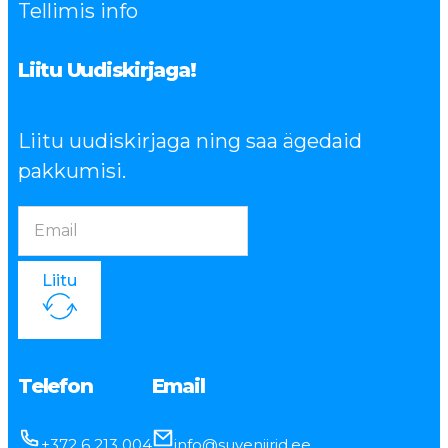
Tellimis info
Liitu Uudiskirjaga!
Liitu uudiskirjaga ning saa ägedaid
pakkumisi.
Liitu
Telefon
Email
+372 6 213 004
info@suveniirid.ee