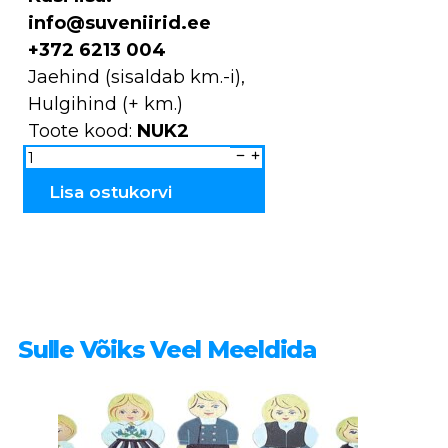
info@suveniirid.ee
+372 6213 004
Jaehind (sisaldab km.-i),
Hulgihind (+ km.)
Toote kood:
NUK2
Metsapere
laps
NUK2
kogus
Lisa ostukorvi
Sulle Võiks Veel Meeldida