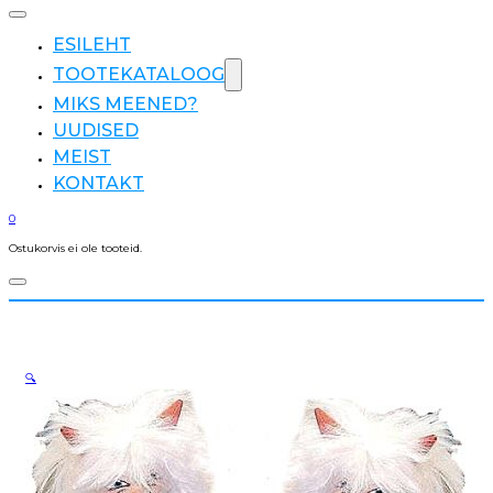
ESILEHT
TOOTEKATALOOG
MIKS MEENED?
UUDISED
MEIST
KONTAKT
0
Ostukorvis ei ole tooteid.
🔍