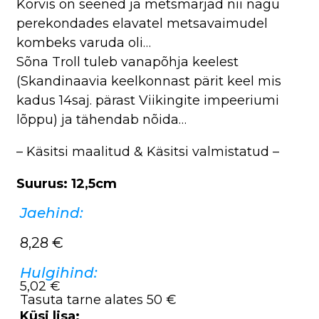
Korvis on seened ja metsmarjad nii nagu
perekondades elavatel metsavaimudel
kombeks varuda oli…
Sõna Troll tuleb vanapõhja keelest
(Skandinaavia keelkonnast pärit keel mis
kadus 14saj. pärast Viikingite impeeriumi
lõppu) ja tähendab nõida…
– Käsitsi maalitud & Käsitsi valmistatud –
Suurus: 12,5cm
Jaehind:
8,28
€
Hulgihind:
5,02 €
Tasuta tarne alates 50 €
Küsi lisa: