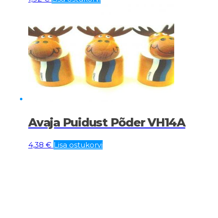
Avaja Puidust Põder VH14A
4,38
€
Lisa ostukorvi