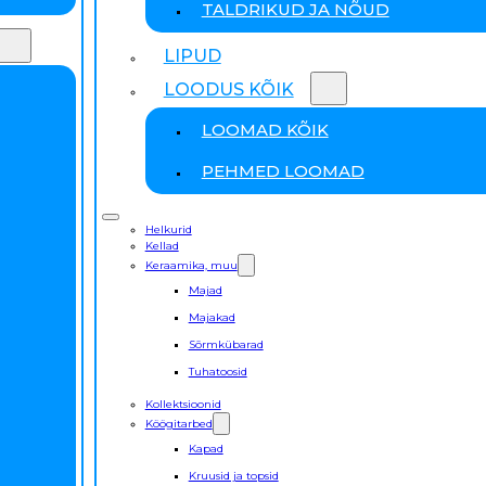
TALDRIKUD JA NÕUD
LIPUD
LOODUS KÕIK
LOOMAD KÕIK
PEHMED LOOMAD
Helkurid
Kellad
Keraamika, muu
Majad
Majakad
Sõrmkübarad
Tuhatoosid
Kollektsioonid
Köögitarbed
Kapad
Kruusid ja topsid