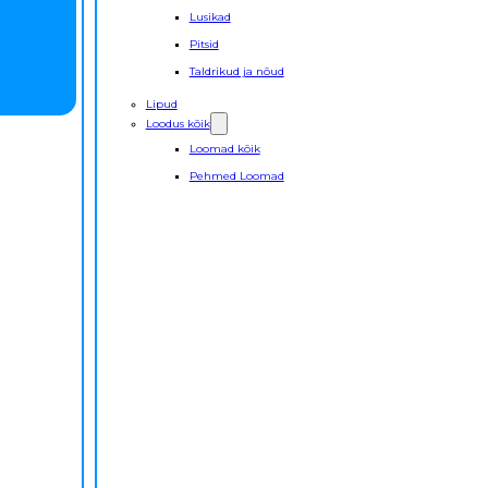
Lusikad
Pitsid
Taldrikud ja nõud
Lipud
Loodus kõik
Loomad kõik
Pehmed Loomad