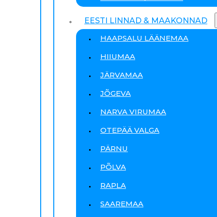
EESTI LINNAD & MAAKONNAD
HAAPSALU LÄÄNEMAA
HIIUMAA
JÄRVAMAA
JÕGEVA
NARVA VIRUMAA
OTEPÄÄ VALGA
PÄRNU
PÕLVA
RAPLA
SAAREMAA