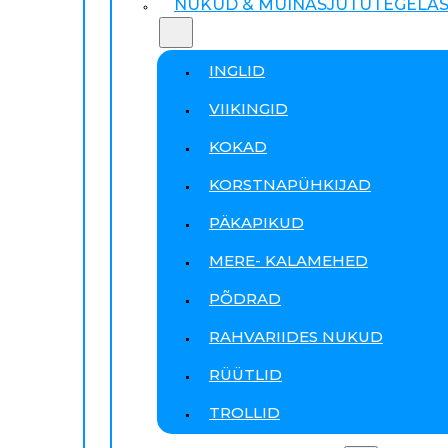
NUKUD & MUINASJUTUTEGELA
INGLID
VIIKINGID
KOKAD
KORSTNAPÜHKIJAD
PÄKAPIKUD
MERE- KALAMEHED
PÕDRAD
RAHVARIIDES NUKUD
RÜÜTLID
TROLLID