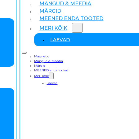
MÄNGUD & MEEDIA
MÄRGID
MEENED ENDA TOOTED
MERI KÕIK
LAEVAD
Magnetid
Mängud & Meedia
Märgid
MEENED enda tooted
Meri kõik
Laevad