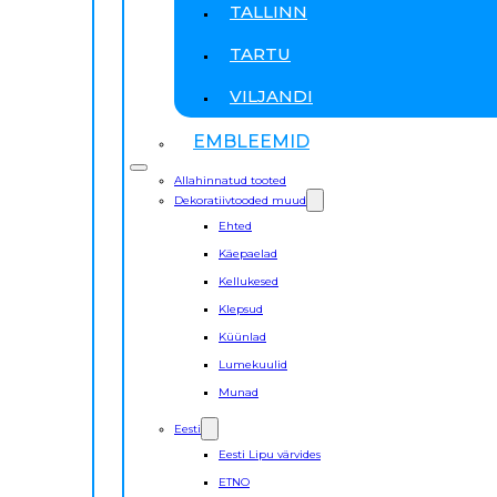
TALLINN
TARTU
VILJANDI
EMBLEEMID
Allahinnatud tooted
Dekoratiivtooded muud
Ehted
Käepaelad
Kellukesed
Klepsud
Küünlad
Lumekuulid
Munad
Eesti
Eesti Lipu värvides
ETNO