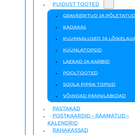
PUIDUST TOOTED
GRAVEERITUD JA PÕLETATU
KADAKAS
KUUMAALUSED JA LÕIKELAU
KÜÜNLATOPSID
LAEKAD JA KARBID
POOLTOOTED
SOOLA PIPRA TOPSID
VÕINOAD PANNILABIDAD
PASTAKAD
POSTKAARDID – RAAMATUD –
KALENDRID
RAHAKASSAD