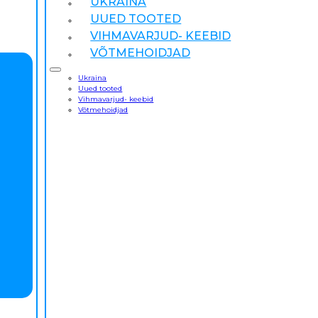
UKRAINA
UUED TOOTED
VIHMAVARJUD- KEEBID
VÕTMEHOIDJAD
Ukraina
Uued tooted
Vihmavarjud- keebid
Võtmehoidjad