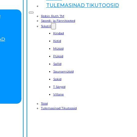
TULEMASINAD TIKUTOOSID
D
Robin Ruth TM
Spordi- ja Fännitooted
Tekstiil
Kindad
AD
Kotid
Mütsid
Püksid
Sallid
Saunamütsid
Sokid
T Särgid
Villane
Tööd
Tulemasinad Tikutoosid