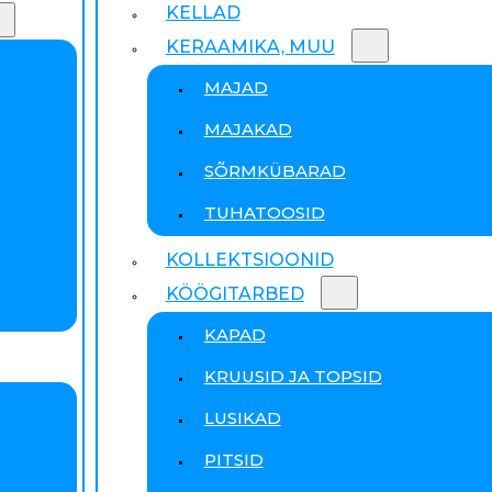
KELLAD
KERAAMIKA, MUU
MAJAD
MAJAKAD
SÕRMKÜBARAD
TUHATOOSID
KOLLEKTSIOONID
KÖÖGITARBED
KAPAD
KRUUSID JA TOPSID
LUSIKAD
PITSID