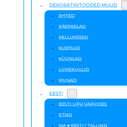
DEKORATIIVTOODED MUUD
EHTED
KÄEPAELAD
KELLUKESED
KLEPSUD
KÜÜNLAD
LUMEKUULID
MUNAD
EESTI
EESTI LIPU VÄRVIDES
ETNO
MA ♥ EESTI / TALLINN