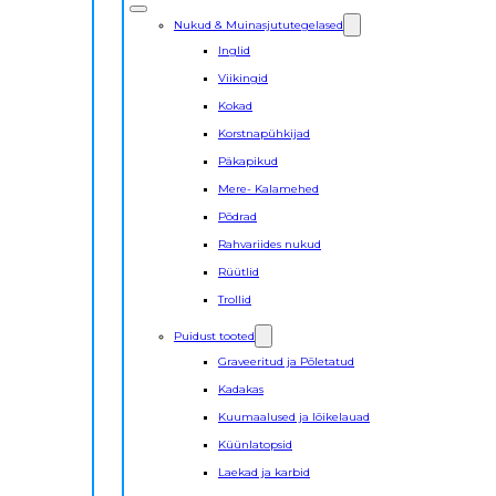
Nukud & Muinasjututegelased
Inglid
Viikingid
Kokad
Korstnapühkijad
Päkapikud
Mere- Kalamehed
Põdrad
Rahvariides nukud
Rüütlid
Trollid
Puidust tooted
Graveeritud ja Põletatud
Kadakas
Kuumaalused ja lõikelauad
Küünlatopsid
Laekad ja karbid