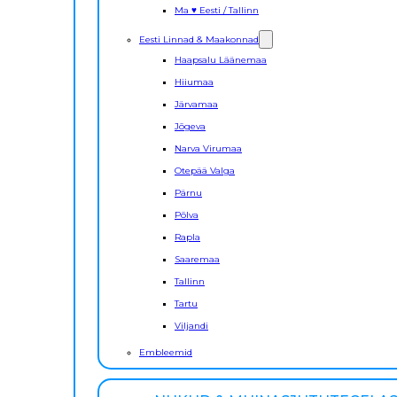
Ma ♥ Eesti / Tallinn
Eesti Linnad & Maakonnad
Haapsalu Läänemaa
Hiiumaa
Järvamaa
Jõgeva
Narva Virumaa
Otepää Valga
Pärnu
Põlva
Rapla
Saaremaa
Tallinn
Tartu
Viljandi
Embleemid