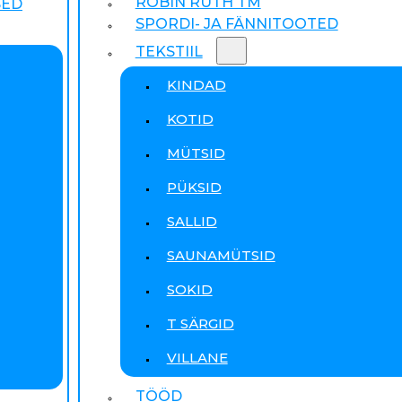
ROBIN RUTH TM
SED
SPORDI- JA FÄNNITOOTED
TEKSTIIL
KINDAD
KOTID
MÜTSID
PÜKSID
SALLID
SAUNAMÜTSID
SOKID
T SÄRGID
VILLANE
TÖÖD