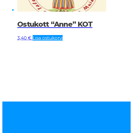
Ostukott “Anne” KOT
3,40
€
Lisa ostukorvi