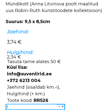
Mündikott (Anna Litvinova poolt maalitud
uus Robin-Ruth kunstitoodete kollektsioon)
Suurus: 9,5 x 8,5cm
Jaehind:
3,74
€
Hulgihind:
2,34 €
Tasuta tarne alates 50 €
Küsi lisa:
info@suveniirid.ee
+372 6213 004
Jaehind (sisaldab km.-i),
Hulgihind (+ km.)
Toote kood:
RR526
Mündikott
RR526