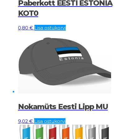
Paberkott EESTI ESTONIA
KOT0
0,80
€
Lisa ostukorvi
Nokamüts Eesti Lipp MU
9,02
€
Lisa ostukorvi