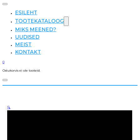
ESILEHT
TOOTEKATALOOG
MIKS MEENED?
UUDISED
MEIST
KONTAKT
0
Ostukorvis ei ole tooteid.
🔍