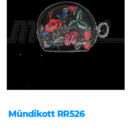
Mündikott RR526