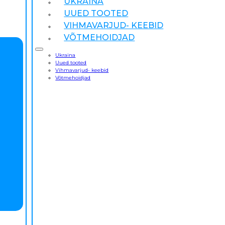
UKRAINA
UUED TOOTED
VIHMAVARJUD- KEEBID
VÕTMEHOIDJAD
Ukraina
Uued tooted
Vihmavarjud- keebid
Võtmehoidjad