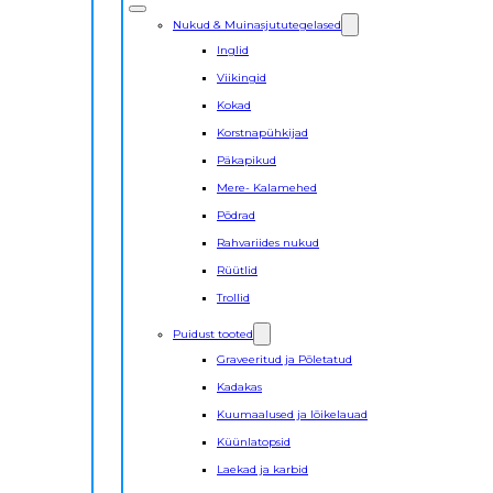
Nukud & Muinasjututegelased
Inglid
Viikingid
Kokad
Korstnapühkijad
Päkapikud
Mere- Kalamehed
Põdrad
Rahvariides nukud
Rüütlid
Trollid
Puidust tooted
Graveeritud ja Põletatud
Kadakas
Kuumaalused ja lõikelauad
Küünlatopsid
Laekad ja karbid