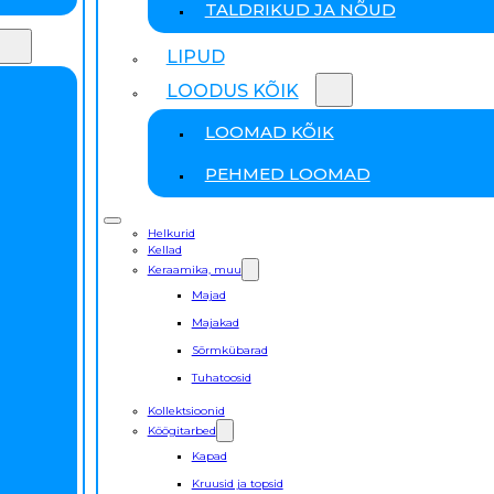
TALDRIKUD JA NÕUD
LIPUD
LOODUS KÕIK
LOOMAD KÕIK
PEHMED LOOMAD
Helkurid
Kellad
Keraamika, muu
Majad
Majakad
Sõrmkübarad
Tuhatoosid
Kollektsioonid
Köögitarbed
Kapad
Kruusid ja topsid