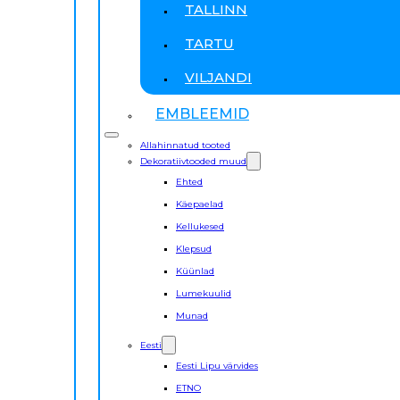
TALLINN
TARTU
VILJANDI
EMBLEEMID
Allahinnatud tooted
Dekoratiivtooded muud
Ehted
Käepaelad
Kellukesed
Klepsud
Küünlad
Lumekuulid
Munad
Eesti
Eesti Lipu värvides
ETNO