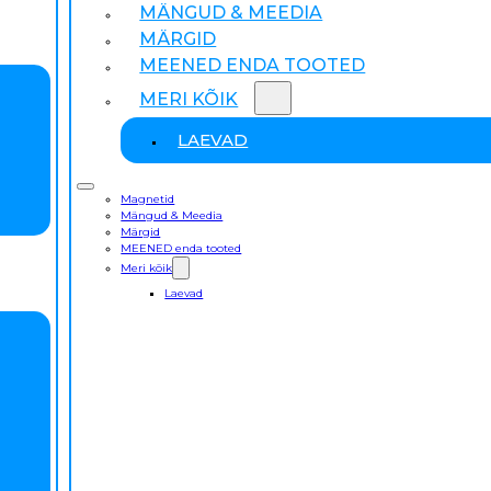
MÄNGUD & MEEDIA
MÄRGID
MEENED ENDA TOOTED
MERI KÕIK
LAEVAD
Magnetid
Mängud & Meedia
Märgid
MEENED enda tooted
Meri kõik
Laevad