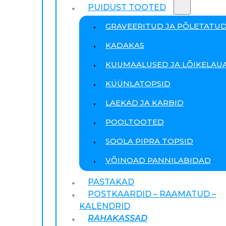
PUIDUST TOOTED
GRAVEERITUD JA PÕLETATU
KADAKAS
KUUMAALUSED JA LÕIKELAU
KÜÜNLATOPSID
LAEKAD JA KARBID
POOLTOOTED
SOOLA PIPRA TOPSID
VÕINOAD PANNILABIDAD
PASTAKAD
POSTKAARDID – RAAMATUD –
KALENDRID
RAHAKASSAD