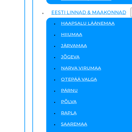
EESTI LINNAD & MAAKONNAD
HAAPSALU LÄÄNEMAA
HIIUMAA
JÄRVAMAA
JÕGEVA
NARVA VIRUMAA
OTEPÄÄ VALGA
PÄRNU
PÕLVA
RAPLA
SAAREMAA