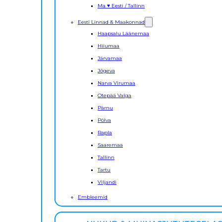
Ma ♥ Eesti / Tallinn
Eesti Linnad & Maakonnad
Haapsalu Läänemaa
Hiiumaa
Järvamaa
Jõgeva
Narva Virumaa
Otepää Valga
Pärnu
Põlva
Rapla
Saaremaa
Tallinn
Tartu
Viljandi
Embleemid