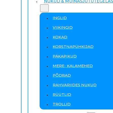
NUKUD & MUINASJUTUTEGELA
INGLID
VIIKINGID
KOKAD
KORSTNAPÜHKIJAD
PÄKAPIKUD
MERE- KALAMEHED
PÕDRAD
RAHVARIIDES NUKUD
RÜÜTLID
TROLLID