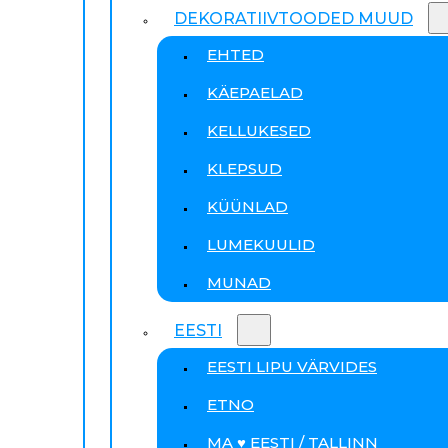
DEKORATIIVTOODED MUUD
EHTED
KÄEPAELAD
KELLUKESED
KLEPSUD
KÜÜNLAD
LUMEKUULID
MUNAD
EESTI
EESTI LIPU VÄRVIDES
ETNO
MA ♥ EESTI / TALLINN