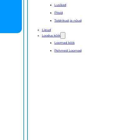
Lusikad
Pitsid
Taldrikud ja nõud
Lipud
Loodus kõik
Loomad kõik
Pehmed Loomad