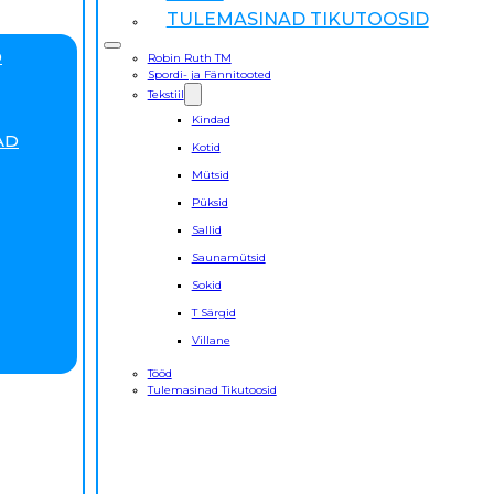
TULEMASINAD TIKUTOOSID
D
Robin Ruth TM
Spordi- ja Fännitooted
Tekstiil
Kindad
AD
Kotid
Mütsid
Püksid
Sallid
Saunamütsid
Sokid
T Särgid
Villane
Tööd
Tulemasinad Tikutoosid