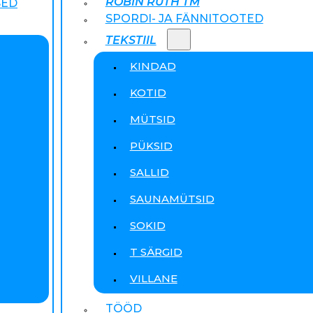
ROBIN RUTH TM
SED
SPORDI- JA FÄNNITOOTED
TEKSTIIL
KINDAD
KOTID
MÜTSID
PÜKSID
SALLID
SAUNAMÜTSID
SOKID
T SÄRGID
VILLANE
TÖÖD