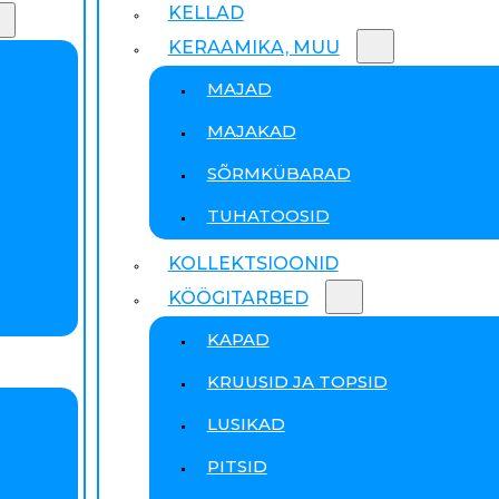
KELLAD
KERAAMIKA, MUU
MAJAD
MAJAKAD
SÕRMKÜBARAD
TUHATOOSID
KOLLEKTSIOONID
KÖÖGITARBED
KAPAD
KRUUSID JA TOPSID
LUSIKAD
PITSID