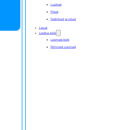
Lusikad
Pitsid
Taldrikud ja nõud
Lipud
Loodus kõik
Loomad kõik
Pehmed Loomad