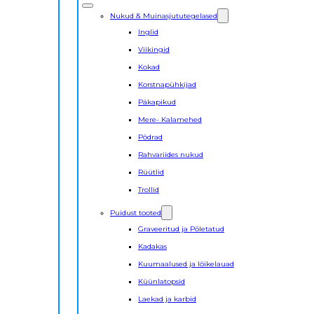
Nukud & Muinasjututegelased
Inglid
Viikingid
Kokad
Korstnapühkijad
Päkapikud
Mere- Kalamehed
Põdrad
Rahvariides nukud
Rüütlid
Trollid
Puidust tooted
Graveeritud ja Põletatud
Kadakas
Kuumaalused ja lõikelauad
Küünlatopsid
Laekad ja karbid