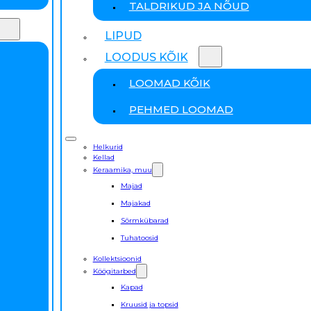
TALDRIKUD JA NÕUD
LIPUD
LOODUS KÕIK
LOOMAD KÕIK
PEHMED LOOMAD
Helkurid
Kellad
Keraamika, muu
Majad
Majakad
Sõrmkübarad
Tuhatoosid
Kollektsioonid
Köögitarbed
Kapad
Kruusid ja topsid