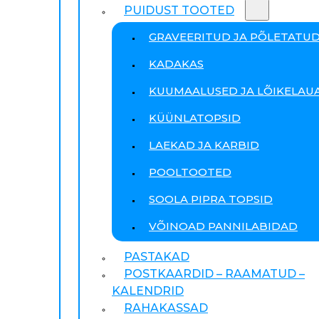
PUIDUST TOOTED
GRAVEERITUD JA PÕLETATU
KADAKAS
KUUMAALUSED JA LÕIKELAU
KÜÜNLATOPSID
LAEKAD JA KARBID
POOLTOOTED
SOOLA PIPRA TOPSID
VÕINOAD PANNILABIDAD
PASTAKAD
POSTKAARDID – RAAMATUD –
KALENDRID
RAHAKASSAD