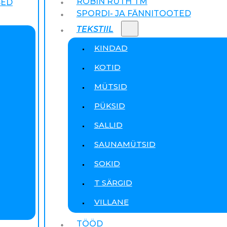
ROBIN RUTH TM
SED
SPORDI- JA FÄNNITOOTED
TEKSTIIL
KINDAD
KOTID
MÜTSID
PÜKSID
SALLID
SAUNAMÜTSID
SOKID
T SÄRGID
VILLANE
TÖÖD