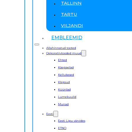
TALLINN
TARTU
VILJANDI
EMBLEEMID
Allahinnatud tooted
Dekoratiivtooded muud
Ehted
Käepaelad
Kellukesed
Klepsud
Küünlad
Lumekuulid
Munad
Eesti
Eesti Lipu värvides
ETNO