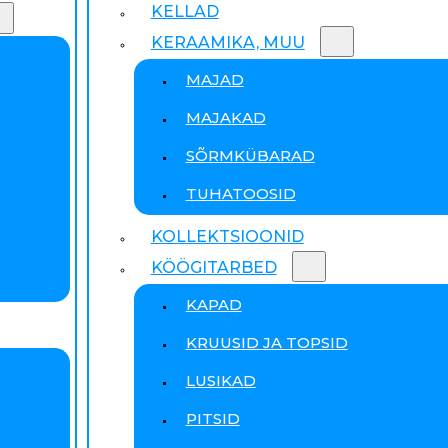
KELLAD
KERAAMIKA, MUU
MAJAD
MAJAKAD
SÕRMKÜBARAD
TUHATOOSID
KOLLEKTSIOONID
KÖÖGITARBED
KAPAD
KRUUSID JA TOPSID
LUSIKAD
PITSID