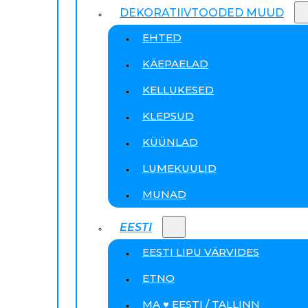
DEKORATIIVTOODED MUUD
EHTED
KÄEPAELAD
KELLUKESED
KLEPSUD
KÜÜNLAD
LUMEKUULID
MUNAD
EESTI
EESTI LIPU VÄRVIDES
ETNO
MA ♥ EESTI / TALLINN