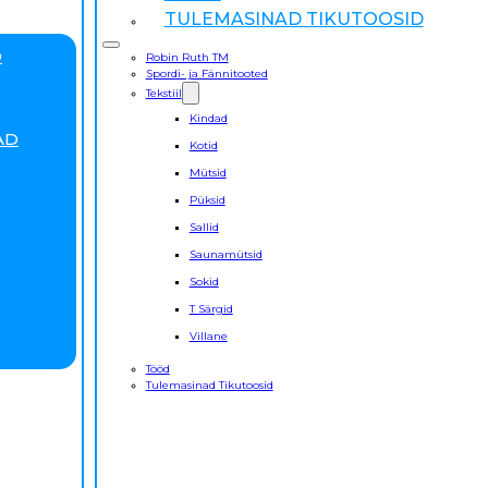
TULEMASINAD TIKUTOOSID
D
Robin Ruth TM
Spordi- ja Fännitooted
Tekstiil
Kindad
AD
Kotid
Mütsid
Püksid
Sallid
Saunamütsid
Sokid
T Särgid
Villane
Tööd
Tulemasinad Tikutoosid