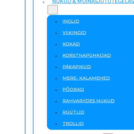
NUKUD & MUINASJUTUTEGELA
INGLID
VIIKINGID
KOKAD
KORSTNAPÜHKIJAD
PÄKAPIKUD
MERE- KALAMEHED
PÕDRAD
RAHVARIIDES NUKUD
RÜÜTLID
TROLLID