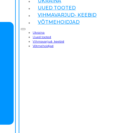
UKRAINA
UUED TOOTED
VIHMAVARJUD- KEEBID
VÕTMEHOIDJAD
Ukraina
Uued tooted
Vihmavarjud- keebid
Võtmehoidjad