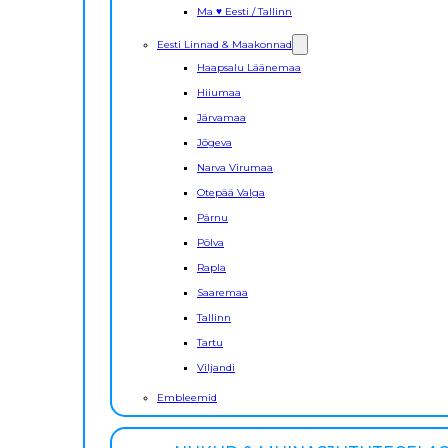
Ma ♥ Eesti / Tallinn
Eesti Linnad & Maakonnad
Haapsalu Läänemaa
Hiiumaa
Järvamaa
Jõgeva
Narva Virumaa
Otepää Valga
Pärnu
Põlva
Rapla
Saaremaa
Tallinn
Tartu
Viljandi
Embleemid