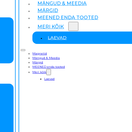
MÄNGUD & MEEDIA
MÄRGID
MEENED ENDA TOOTED
MERI KÕIK
LAEVAD
Magnetid
Mängud & Meedia
Märgid
MEENED enda tooted
Meri kõik
Laevad