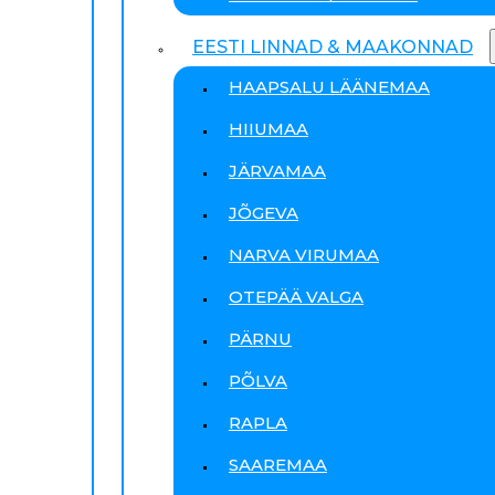
EESTI LINNAD & MAAKONNAD
HAAPSALU LÄÄNEMAA
HIIUMAA
JÄRVAMAA
JÕGEVA
NARVA VIRUMAA
OTEPÄÄ VALGA
PÄRNU
PÕLVA
RAPLA
SAAREMAA