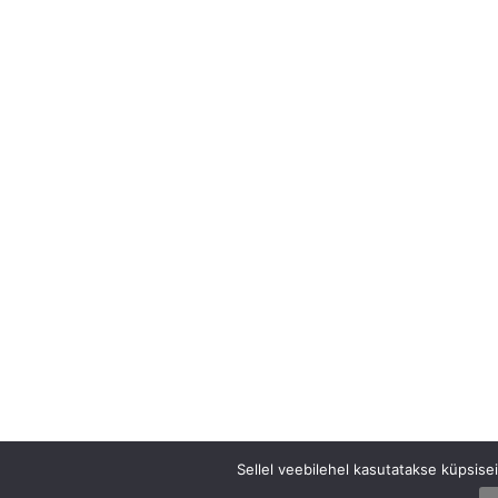
Sellel veebilehel kasutatakse küpsis