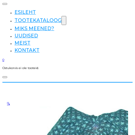
ESILEHT
TOOTEKATALOOG
MIKS MEENED?
UUDISED
MEIST
KONTAKT
0
Ostukorvis ei ole tooteid.
🔍