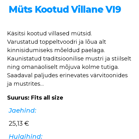
Müts Kootud Villane VI9
Käsitsi kootud villased mütsid.
Varustatud toppeltvoodri ja lõua alt
kinnisidumiseks mõeldud paelaga.
Kaunistatud traditsioonilise mustri ja stiilselt
ning omanäoliselt mõjuva kolme tutiga.
Saadaval paljudes erinevates värvitoonides
ja mustrites…
Suurus: Fits all size
Jaehind:
25,13
€
Hulgihind: