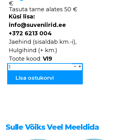
€
Tasuta tarne alates 50 €
Küsi lisa:
info@suveniirid.ee
+372 6213 004
Jaehind (sisaldab km.-i),
Hulgihind (+ km.)
Toote kood:
VI9
Müts
kootud
villane
VI9
Lisa ostukorvi
kogus
Sulle Võiks Veel Meeldida