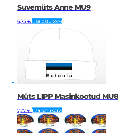
Suvemüts Anne MU9
6,75
€
Lisa ostukorvi
Müts LIPP Masinkootud MU8
7,77
€
Lisa ostukorvi