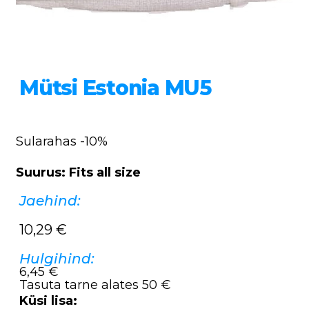
Mütsi Estonia MU5
Sularahas -10%
Suurus: Fits all size
Jaehind:
10,29
€
Hulgihind:
6,45 €
Tasuta tarne alates 50 €
Küsi lisa: