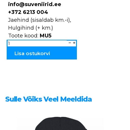
info@suveniirid.ee
+372 6213 004
Jaehind (sisaldab km.-i),
Hulgihind (+ km.)
Toote kood:
MU5
Mütsi
Estonia
MU5
kogus
Lisa ostukorvi
Sulle Võiks Veel Meeldida