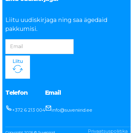
Liitu uudiskirjaga ning saa ägedaid
pakkumisi.
Liitu
Telefon
Email
+372 6 213 004
info@suveniirid.ee
Privaatsuspoliitika
Copyright 2026 © Suveniirid