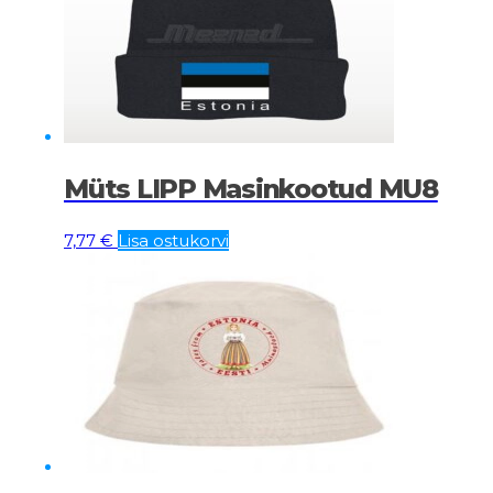
Müts LIPP Masinkootud MU8
7,77
€
Lisa ostukorvi