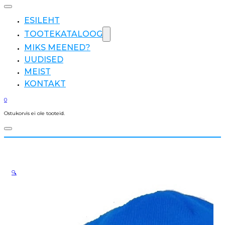
ESILEHT
TOOTEKATALOOG
MIKS MEENED?
UUDISED
MEIST
KONTAKT
0
Ostukorvis ei ole tooteid.
🔍