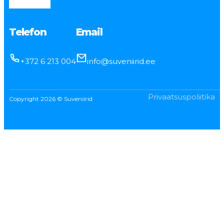
Telefon
Email
+372 6 213 004
info@suveniirid.ee
Privaatsuspoliitika
Copyright 2026 © Suveniirid