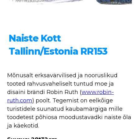
Naiste Kott
Tallinn/Estonia RR153
Mõnusalt erksavärvilised ja nooruslikud
tooted rahvusvaheliselt tuntud moe ja
disaini brändi Robin Ruth (
www.robin-
ruth.com
) poolt. Tegemist on eelkõige
turistidele suunatud kaubamärgiga mille
toodetest põhiosa moodustavadki naiste õla
ja käekotid.