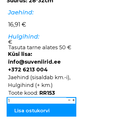
Suurus: 28*32cm
Jaehind:
16,91
€
Hulgihind:
€
Tasuta tarne alates 50 €
Küsi lisa:
info@suveniirid.ee
+372 6213 004
Jaehind (sisaldab km.-i),
Hulgihind (+ km.)
Toote kood:
RR153
Naiste
kott
Tallinn/Estonia
RR153
Lisa ostukorvi
kogus