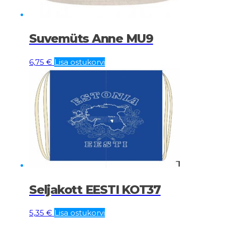
Suvemüts Anne MU9
6,75
€
Lisa ostukorvi
Seljakott EESTI KOT37
5,35
€
Lisa ostukorvi