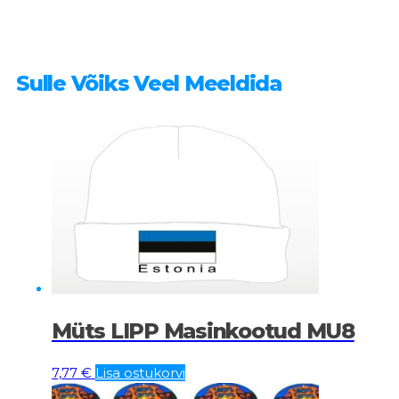
Sulle Võiks Veel Meeldida
Müts LIPP Masinkootud MU8
7,77
€
Lisa ostukorvi