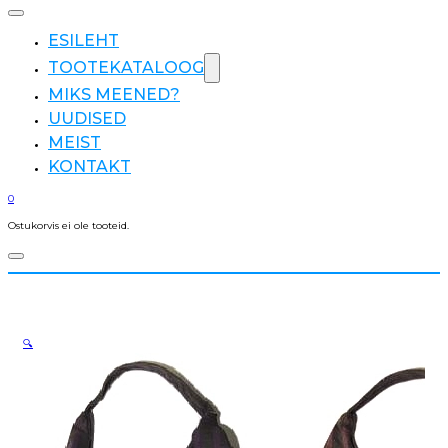
ESILEHT
TOOTEKATALOOG
MIKS MEENED?
UUDISED
MEIST
KONTAKT
0
Ostukorvis ei ole tooteid.
🔍