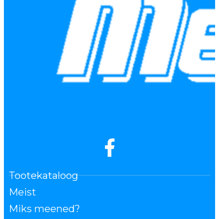
Tootekataloog
Meist
Miks meened?