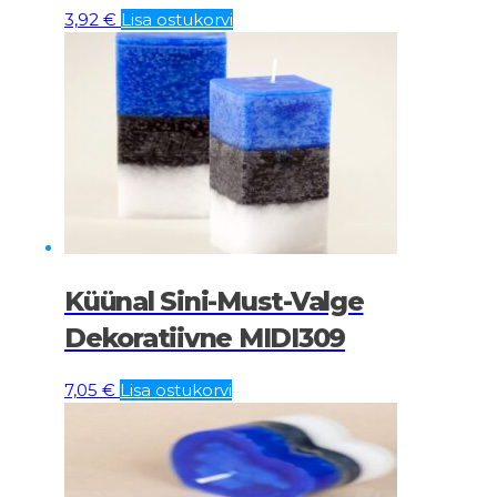
3,92
€
Lisa ostukorvi
Küünal Sini-Must-Valge
Dekoratiivne MIDI309
7,05
€
Lisa ostukorvi