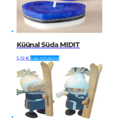
Küünal Süda MIDIT
5,19
€
Lisa ostukorvi