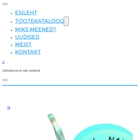
ESILEHT
TOOTEKATALOOG
MIKS MEENED?
UUDISED
MEIST
KONTAKT
0
Ostukorvis ei ole tooteid.
🔍