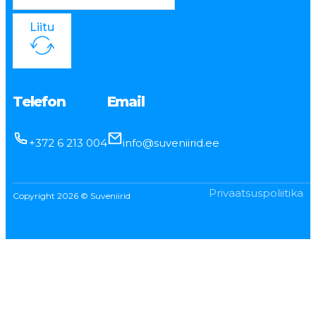
Liitu
Telefon
Email
+372 6 213 004
info@suveniirid.ee
Privaatsuspoliitika
Copyright 2026 © Suveniirid