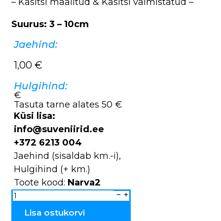
– Käsitsi maalitud & Käsitsi valmistatud –
Suurus: 3 – 10cm
Jaehind:
1,00
€
Hulgihind:
€
Tasuta tarne alates 50 €
Küsi lisa:
info@suveniirid.ee
+372 6213 004
Jaehind (sisaldab km.-i),
Hulgihind (+ km.)
Toote kood:
Narva2
Narva
kiriku
kollektsioon
kogus
Lisa ostukorvi