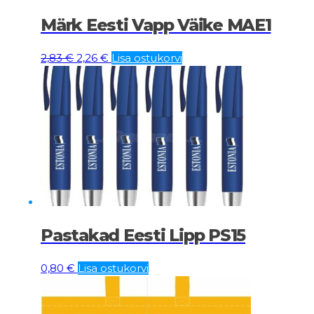
Märk Eesti Vapp Väike MAE1
Algne
Current
2,83
€
2,26
€
Lisa ostukorvi
hind
price
oli:
is:
2,83 €.
2,26 €.
Pastakad Eesti Lipp PS15
0,80
€
Lisa ostukorvi