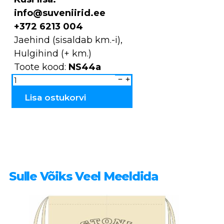
info@suveniirid.ee
+372 6213 004
Jaehind (sisaldab km.-i),
Hulgihind (+ km.)
Toote kood:
NS44a
Nokamüts
Tallinn
/
Estonia
Lisa ostukorvi
NS44a
kogus
Sulle Võiks Veel Meeldida