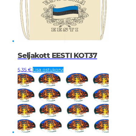
Seljakott EESTI KOT37
5,35
€
Lisa ostukorvi