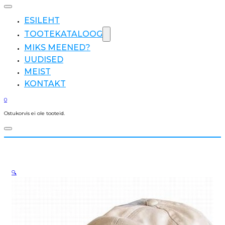
ESILEHT
TOOTEKATALOOG
MIKS MEENED?
UUDISED
MEIST
KONTAKT
0
Ostukorvis ei ole tooteid.
🔍