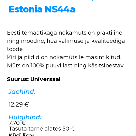
Estonia NS44a
Eesti temaatikaga nokamüts on praktiline
ning moodne, hea välimuse ja kvaliteediga
toode.
Kiri ja pildid on nokamütsile masintikitud.
Müts on 100% puuvillast ning käsitsipestav.
Suurus: Universaal
Jaehind:
12,29
€
Hulgihind:
7,70 €
Tasuta tarne alates 50 €
Küsi lisa: