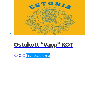
Ostukott “Vapp” KOT
3,40
€
Lisa ostukorvi