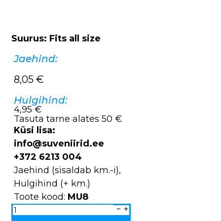
Suurus: Fits all size
Jaehind:
8,05
€
Hulgihind:
4,95 €
Tasuta tarne alates 50 €
Küsi lisa:
info@suveniirid.ee
+372 6213 004
Jaehind (sisaldab km.-i),
Hulgihind (+ km.)
Toote kood:
MU8
Nokamüts
TALLINN
MU8