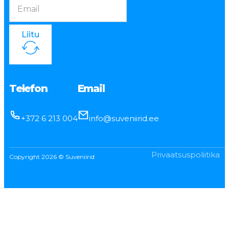
Liitu
Telefon
Email
+372 6 213 004
info@suveniirid.ee
Privaatsuspoliitika
Copyright 2026 © Suveniirid