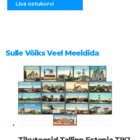
kogus
Lisa ostukorvi
Sulle Võiks Veel Meeldida
Tikutoosid Tallinn Estonia TIK1