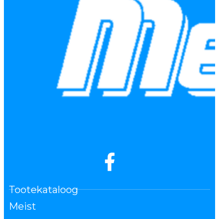
Tootekataloog
Meist