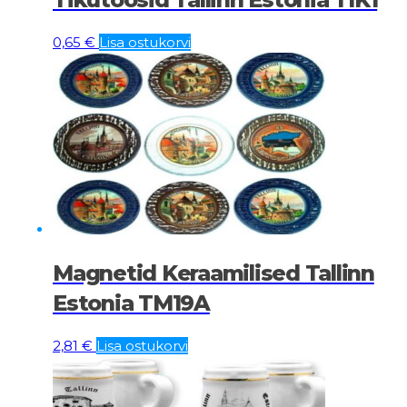
0,65
€
Lisa ostukorvi
Magnetid Keraamilised Tallinn
Estonia TM19A
2,81
€
Lisa ostukorvi