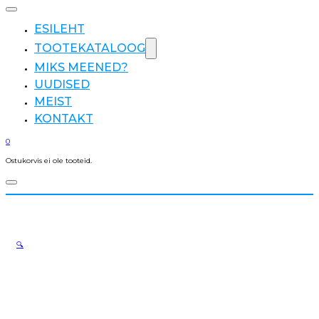
ESILEHT
TOOTEKATALOOG
MIKS MEENED?
UUDISED
MEIST
KONTAKT
0
Ostukorvis ei ole tooteid.
🔍