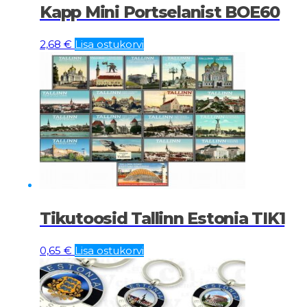
Kapp Mini Portselanist BOE60
2,68
€
Lisa ostukorvi
Tikutoosid Tallinn Estonia TIK1
0,65
€
Lisa ostukorvi