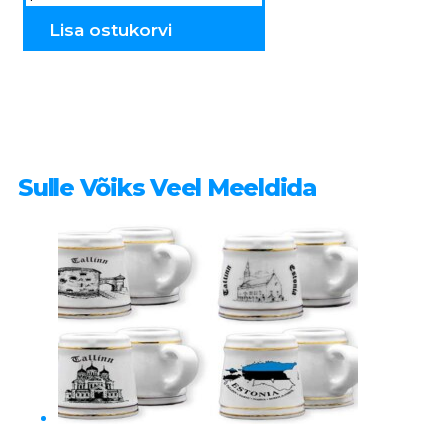
RR019
kogus
Lisa ostukorvi
Sulle Võiks Veel Meeldida