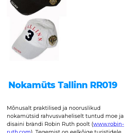
Nokamüts Tallinn RR019
Mõnusalt praktilised ja nooruslikud
nokamütsid rahvusvaheliselt tuntud moe ja
disaini brändi Robin Ruth poolt (
www.robin-
ruth.com
). Tegemist on eelkõige turistidele