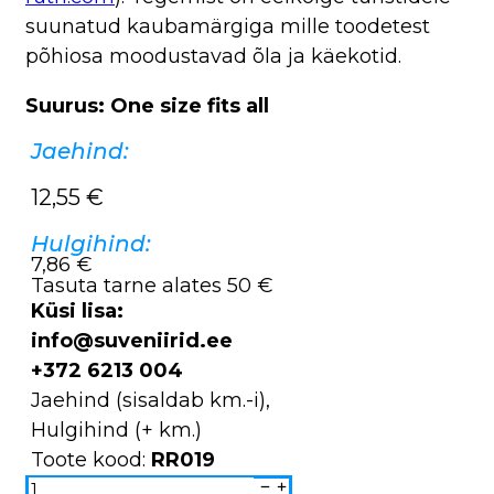
suunatud kaubamärgiga mille toodetest
põhiosa moodustavad õla ja käekotid.
Suurus: One size fits all
Jaehind:
12,55
€
Hulgihind:
7,86 €
Tasuta tarne alates 50 €
Küsi lisa:
info@suveniirid.ee
+372 6213 004
Jaehind (sisaldab km.-i),
Hulgihind (+ km.)
Toote kood:
RR019
Nokamüts
Tallinn