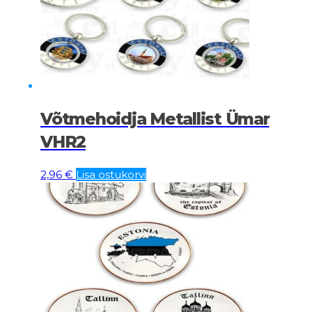
Võtmehoidja Metallist Ümar
VHR2
2,96
€
Lisa ostukorvi