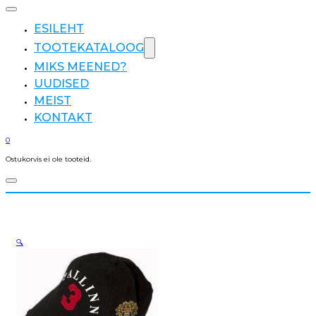
ESILEHT
TOOTEKATALOOG
MIKS MEENED?
UUDISED
MEIST
KONTAKT
0
Ostukorvis ei ole tooteid.
🔍