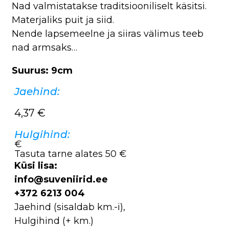
Nad valmistatakse traditsiooniliselt käsitsi.
Materjaliks puit ja siid.
Nende lapsemeelne ja siiras välimus teeb
nad armsaks…
Suurus: 9cm
Jaehind:
4,37
€
Hulgihind:
€
Tasuta tarne alates 50 €
Küsi lisa:
info@suveniirid.ee
+372 6213 004
Jaehind (sisaldab km.-i),
Hulgihind (+ km.)