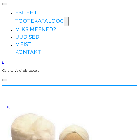
ESILEHT
TOOTEKATALOOG
MIKS MEENED?
UUDISED
MEIST
KONTAKT
0
Ostukorvis ei ole tooteid.
🔍