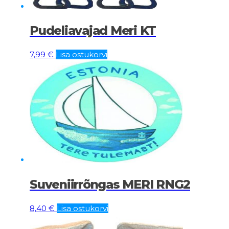
Pudeliavajad Meri KT
7,99
€
Lisa ostukorvi
Suveniirrõngas MERI RNG2
8,40
€
Lisa ostukorvi