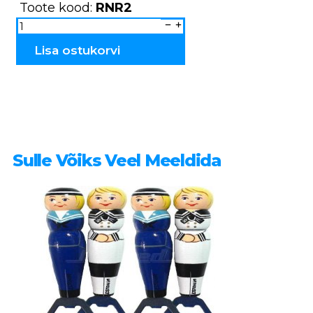
Toote kood:
RNR2
Nukud
LAINE
&
JAAK
Lisa ostukorvi
RNR2
kogus
Sulle Võiks Veel Meeldida