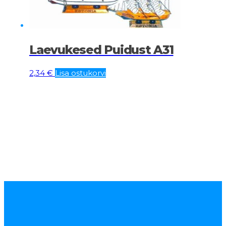
Laevukesed Puidust A31
2,34
€
Lisa ostukorvi