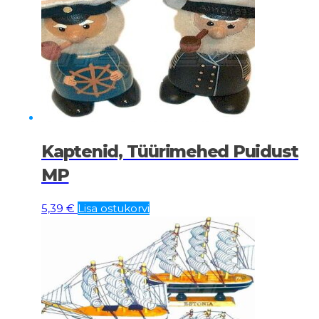
Kaptenid, Tüürimehed Puidust
MP
5,39
€
Lisa ostukorvi