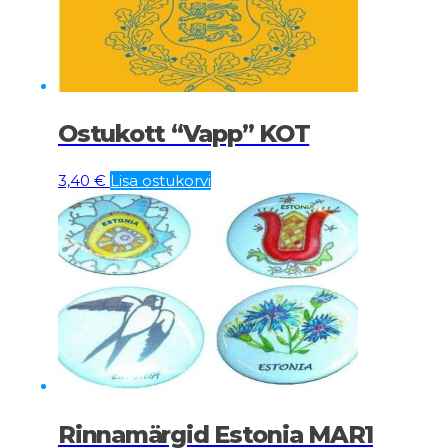
Ostukott “Vapp” KOT
3,40
€
Lisa ostukorvi
Rinnamärgid Estonia MAR1