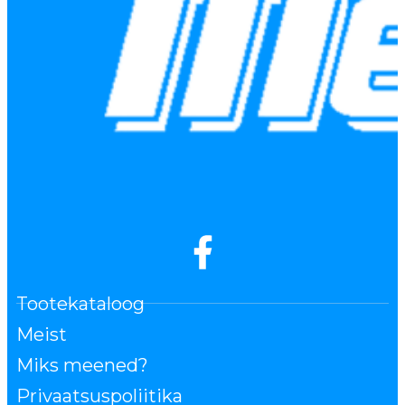
Tootekataloog
Meist
Miks meened?
Privaatsuspoliitika