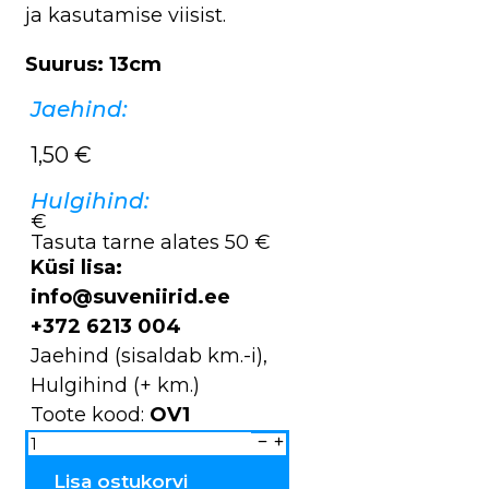
ja kasutamise viisist.
Suurus: 13cm
Jaehind:
1,50
€
Hulgihind:
€
Tasuta tarne alates 50 €
Küsi lisa:
info@suveniirid.ee
+372 6213 004
Jaehind (sisaldab km.-i),
Hulgihind (+ km.)
Toote kood:
OV1
Õhuvärskendajad
OV1
kogus
Lisa ostukorvi