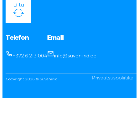
Liitu
Telefon
Email
+372 6 213 004
info@suveniirid.ee
Privaatsuspoliitika
Copyright 2026 © Suveniirid