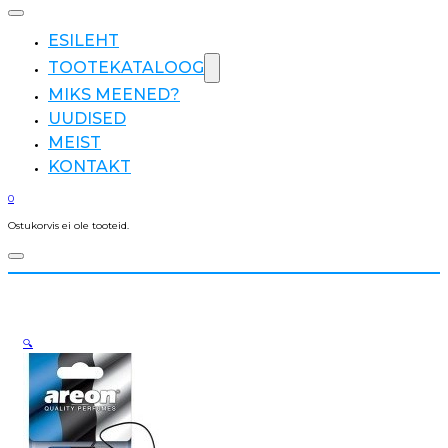
ESILEHT
TOOTEKATALOOG
MIKS MEENED?
UUDISED
MEIST
KONTAKT
0
Ostukorvis ei ole tooteid.
🔍