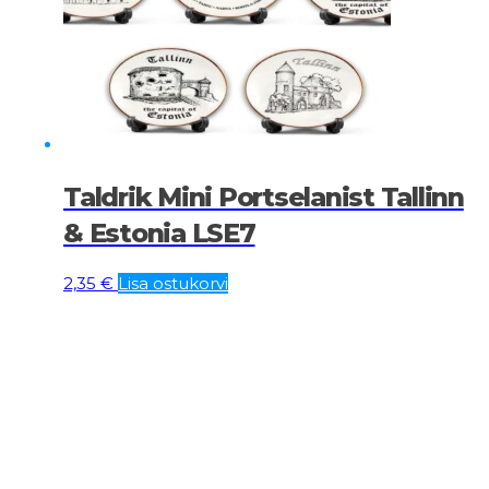
Taldrik Mini Portselanist Tallinn
& Estonia LSE7
2,35
€
Lisa ostukorvi