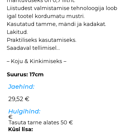
mahtuvuseks on 0,7 liitrit.
Liistudest valmistamise tehnoloogija loob
igal tootel kordumatu mustri.
Kasutatud tamme, mändi ja kadakat.
Lakitud.
Praktiliseks kasutamiseks.
Saadaval tellimisel…
– Koju & Kinkimiseks –
Suurus: 17cm
Jaehind:
29,52
€
Hulgihind:
€
Tasuta tarne alates 50 €
Küsi lisa: