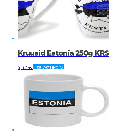
Kruusid Estonia 250g KRS
5,82
€
Lisa ostukorvi