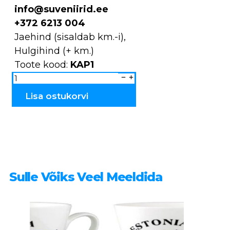
info@suveniirid.ee
+372 6213 004
Jaehind (sisaldab km.-i),
Hulgihind (+ km.)
Toote kood:
KAP1
Õllekapp
puidust
0.7L
KAP1
Lisa ostukorvi
kogus
Sulle Võiks Veel Meeldida