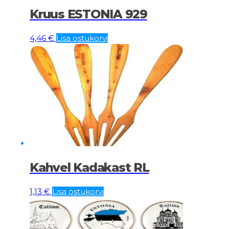
Kruus ESTONIA 929
4,46
€
Lisa ostukorvi
Kahvel Kadakast RL
1,13
€
Lisa ostukorvi