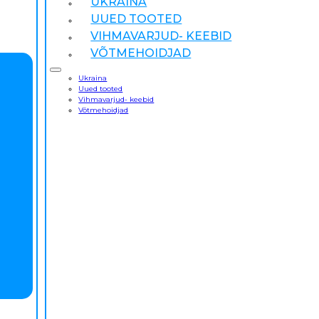
UKRAINA
UUED TOOTED
VIHMAVARJUD- KEEBID
VÕTMEHOIDJAD
Ukraina
Uued tooted
Vihmavarjud- keebid
Võtmehoidjad