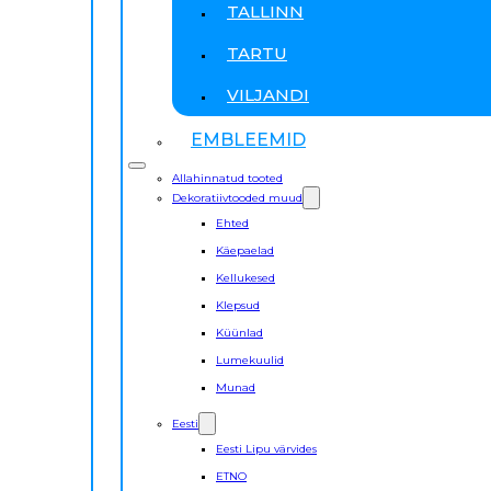
TALLINN
TARTU
VILJANDI
EMBLEEMID
Allahinnatud tooted
Dekoratiivtooded muud
Ehted
Käepaelad
Kellukesed
Klepsud
Küünlad
Lumekuulid
Munad
Eesti
Eesti Lipu värvides
ETNO