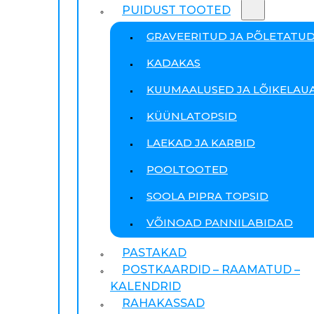
PUIDUST TOOTED
GRAVEERITUD JA PÕLETATU
KADAKAS
KUUMAALUSED JA LÕIKELAU
KÜÜNLATOPSID
LAEKAD JA KARBID
POOLTOOTED
SOOLA PIPRA TOPSID
VÕINOAD PANNILABIDAD
PASTAKAD
POSTKAARDID – RAAMATUD –
KALENDRID
RAHAKASSAD