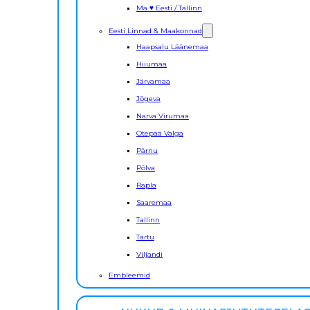
Ma ♥ Eesti / Tallinn
Eesti Linnad & Maakonnad
Haapsalu Läänemaa
Hiiumaa
Järvamaa
Jõgeva
Narva Virumaa
Otepää Valga
Pärnu
Põlva
Rapla
Saaremaa
Tallinn
Tartu
Viljandi
Embleemid