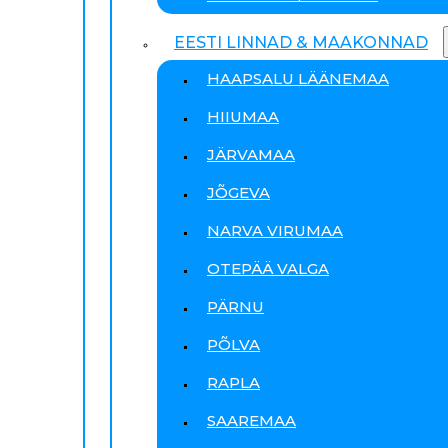
EESTI LINNAD & MAAKONNAD
HAAPSALU LÄÄNEMAA
HIIUMAA
JÄRVAMAA
JÕGEVA
NARVA VIRUMAA
OTEPÄÄ VALGA
PÄRNU
PÕLVA
RAPLA
SAAREMAA