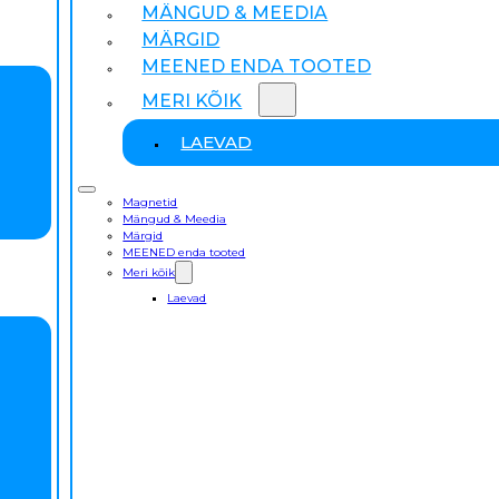
MÄNGUD & MEEDIA
MÄRGID
MEENED ENDA TOOTED
MERI KÕIK
LAEVAD
Magnetid
Mängud & Meedia
Märgid
MEENED enda tooted
Meri kõik
Laevad