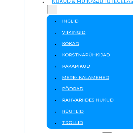
NUKUD & MUINASJUTUTEGELA
INGLID
VIIKINGID
KOKAD
KORSTNAPÜHKIJAD
PÄKAPIKUD
MERE- KALAMEHED
PÕDRAD
RAHVARIIDES NUKUD
RÜÜTLID
TROLLID