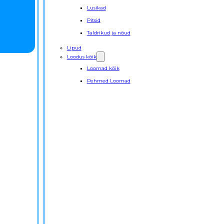
Lusikad
Pitsid
Taldrikud ja nõud
Lipud
Loodus kõik
Loomad kõik
Pehmed Loomad