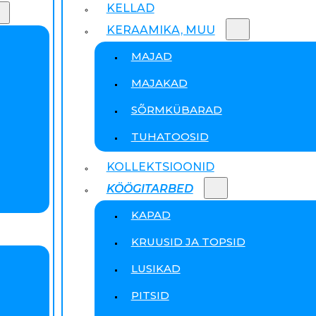
KELLAD
KERAAMIKA, MUU
MAJAD
MAJAKAD
SÕRMKÜBARAD
TUHATOOSID
KOLLEKTSIOONID
KÖÖGITARBED
KAPAD
KRUUSID JA TOPSID
LUSIKAD
PITSID