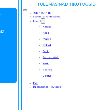
TULEMASINAD TIKUTOOSID
D
Robin Ruth TM
Spordi- ja Fännitooted
Tekstiil
Kindad
AD
Kotid
Mütsid
Püksid
Sallid
Saunamütsid
Sokid
T Särgid
Villane
Tööd
Tulemasinad Tikutoosid