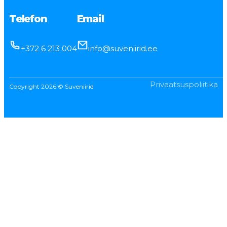
Telefon
Email
+372 6 213 004
info@suveniirid.ee
Privaatsuspoliitika
Copyright 2026 © Suveniirid