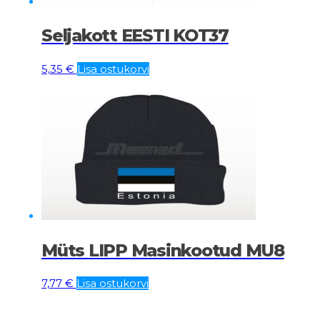
Seljakott EESTI KOT37
5,35
€
Lisa ostukorvi
Müts LIPP Masinkootud MU8
7,77
€
Lisa ostukorvi