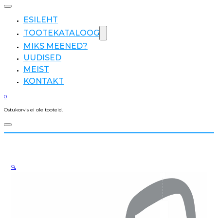
ESILEHT
TOOTEKATALOOG
MIKS MEENED?
UUDISED
MEIST
KONTAKT
0
Ostukorvis ei ole tooteid.
🔍