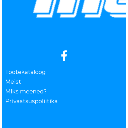
Tootekataloog
Meist
Miks meened?
Privaatsuspoliitika