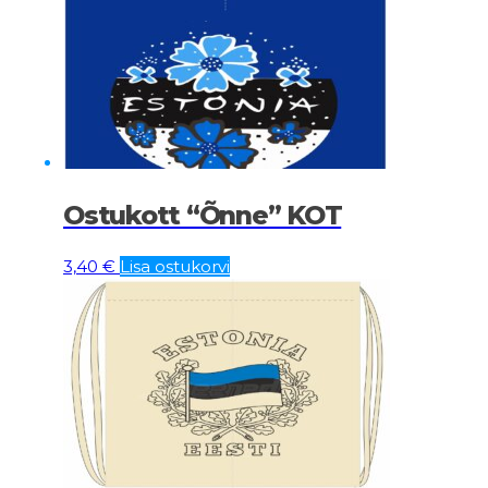
Ostukott “Õnne” KOT
3,40
€
Lisa ostukorvi