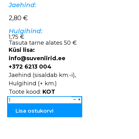
Jaehind:
2,80
€
Hulgihind:
1,75 €
Tasuta tarne alates 50 €
Küsi lisa:
info@suveniirid.ee
+372 6213 004
Jaehind (sisaldab km.-i),
Hulgihind (+ km.)
Toote kood:
KOT
Ostukott
KOT
Hall
kogus
Lisa ostukorvi