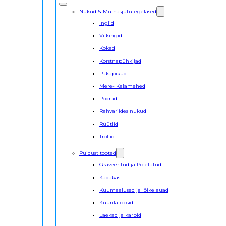
Nukud & Muinasjututegelased
Inglid
Viikingid
Kokad
Korstnapühkijad
Päkapikud
Mere- Kalamehed
Põdrad
Rahvariides nukud
Rüütlid
Trollid
Puidust tooted
Graveeritud ja Põletatud
Kadakas
Kuumaalused ja lõikelauad
Küünlatopsid
Laekad ja karbid