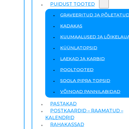
PUIDUST TOOTED
GRAVEERITUD JA PÕLETATU
KADAKAS
KUUMAALUSED JA LÕIKELAU
KÜÜNLATOPSID
LAEKAD JA KARBID
POOLTOOTED
SOOLA PIPRA TOPSID
VÕINOAD PANNILABIDAD
PASTAKAD
POSTKAARDID – RAAMATUD –
KALENDRID
RAHAKASSAD