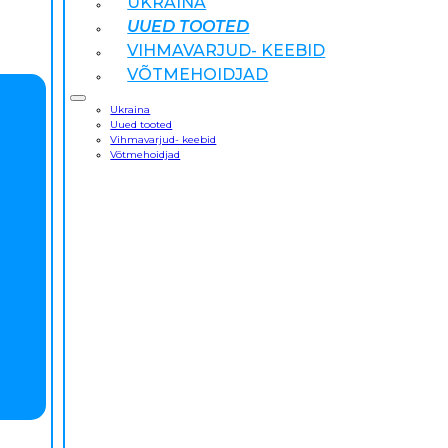
UKRAINA
UUED TOOTED
VIHMAVARJUD- KEEBID
VÕTMEHOIDJAD
Ukraina
Uued tooted
Vihmavarjud- keebid
Võtmehoidjad