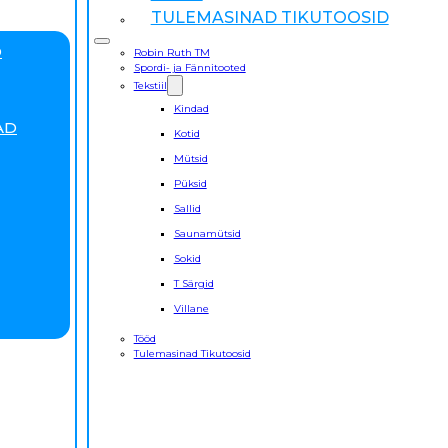
TULEMASINAD TIKUTOOSID
D
Robin Ruth TM
Spordi- ja Fännitooted
Tekstiil
Kindad
AD
Kotid
Mütsid
Püksid
Sallid
Saunamütsid
Sokid
T Särgid
Villane
Tööd
Tulemasinad Tikutoosid