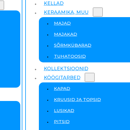
KELLAD
KERAAMIKA, MUU
MAJAD
MAJAKAD
SÕRMKÜBARAD
TUHATOOSID
KOLLEKTSIOONID
KÖÖGITARBED
KAPAD
KRUUSID JA TOPSID
LUSIKAD
PITSID