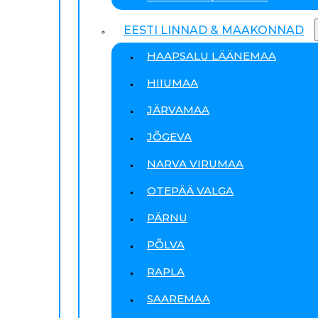
EESTI LINNAD & MAAKONNAD
HAAPSALU LÄÄNEMAA
HIIUMAA
JÄRVAMAA
JÕGEVA
NARVA VIRUMAA
OTEPÄÄ VALGA
PÄRNU
PÕLVA
RAPLA
SAAREMAA