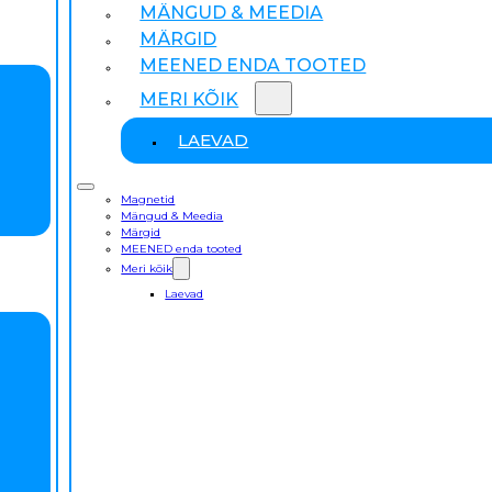
MÄNGUD & MEEDIA
MÄRGID
MEENED ENDA TOOTED
MERI KÕIK
LAEVAD
Magnetid
Mängud & Meedia
Märgid
MEENED enda tooted
Meri kõik
Laevad