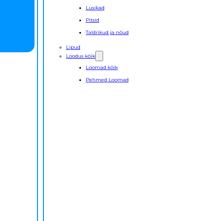
Lusikad
Pitsid
Taldrikud ja nõud
Lipud
Loodus kõik
Loomad kõik
Pehmed Loomad