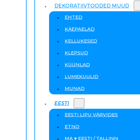
DEKORATIIVTOODED MUUD
EHTED
KÄEPAELAD
KELLUKESED
KLEPSUD
KÜÜNLAD
LUMEKUULID
MUNAD
EESTI
EESTI LIPU VÄRVIDES
ETNO
MA ♥ EESTI / TALLINN