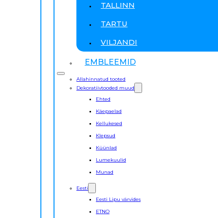
TALLINN
TARTU
VILJANDI
EMBLEEMID
Allahinnatud tooted
Dekoratiivtooded muud
Ehted
Käepaelad
Kellukesed
Klepsud
Küünlad
Lumekuulid
Munad
Eesti
Eesti Lipu värvides
ETNO