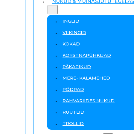
NUKUD & MUINASJUTUTEGELA
INGLID
VIIKINGID
KOKAD
KORSTNAPÜHKIJAD
PÄKAPIKUD
MERE- KALAMEHED
PÕDRAD
RAHVARIIDES NUKUD
RÜÜTLID
TROLLID