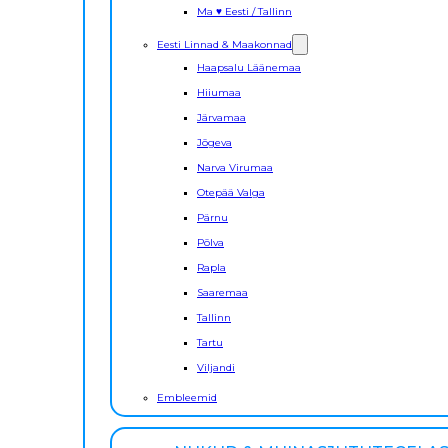
Ma ♥ Eesti / Tallinn
Eesti Linnad & Maakonnad
Haapsalu Läänemaa
Hiiumaa
Järvamaa
Jõgeva
Narva Virumaa
Otepää Valga
Pärnu
Põlva
Rapla
Saaremaa
Tallinn
Tartu
Viljandi
Embleemid