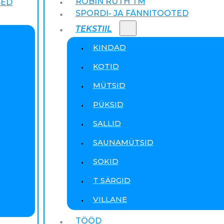
ROBIN RUTH TM
SED
SPORDI- JA FÄNNITOOTED
TEKSTIIL
KINDAD
KOTID
MÜTSID
PÜKSID
SALLID
SAUNAMÜTSID
SOKID
T SÄRGID
VILLANE
TÖÖD