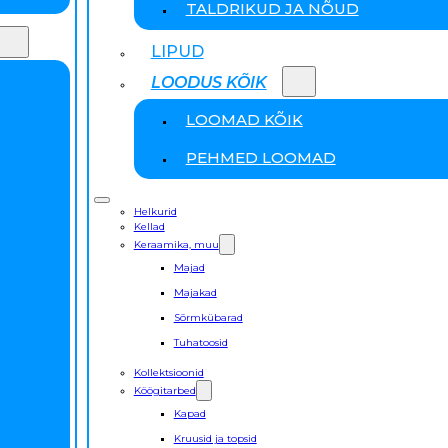
TALDRIKUD JA NÕUD
LIPUD
LOODUS KÕIK
LOOMAD KÕIK
PEHMED LOOMAD
Helkurid
Kellad
Keraamika, muu
Majad
Majakad
Sõrmkübarad
Tuhatoosid
Kollektsioonid
Köögitarbed
Kapad
Kruusid ja topsid