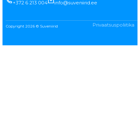
+372 6 213 004
info@suveniirid.ee
Privaatsuspoliitika
Copyright 2026 © Suveniirid