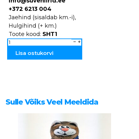
info@suveniirid.ee
+372 6213 004
Jaehind (sisaldab km.-i),
Hulgihind (+ km.)
Toote kood:
SHT1
Paberihoidja
loomafiguuriga
SHT1
kogus
Lisa ostukorvi
Sulle Võiks Veel Meeldida