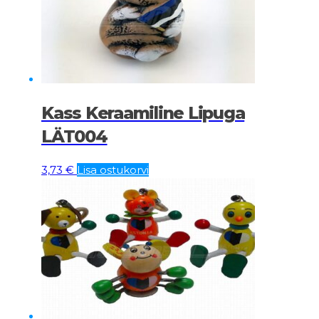
Kass Keraamiline Lipuga
LÄT004
3,73
€
Lisa ostukorvi