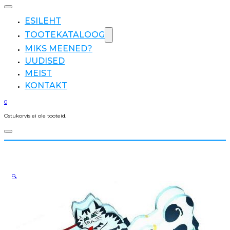
ESILEHT
TOOTEKATALOOG
MIKS MEENED?
UUDISED
MEIST
KONTAKT
0
Ostukorvis ei ole tooteid.
🔍