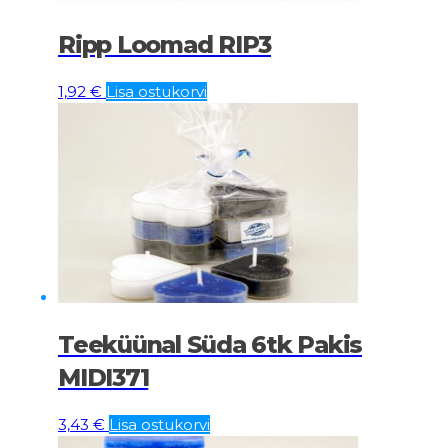
Ripp Loomad RIP3
1,92
€
Lisa ostukorvi
Teeküünal Süda 6tk Pakis
MIDI371
3,43
€
Lisa ostukorvi