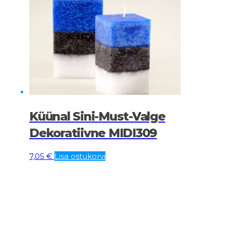
Küünal Sini-Must-Valge
Dekoratiivne MIDI309
7,05
€
Lisa ostukorvi