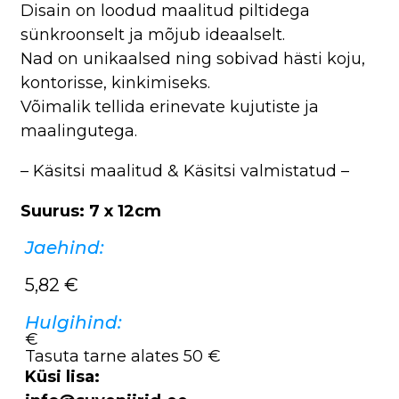
Disain on loodud maalitud piltidega
sünkroonselt ja mõjub ideaalselt.
Nad on unikaalsed ning sobivad hästi koju,
kontorisse, kinkimiseks.
Võimalik tellida erinevate kujutiste ja
maalingutega.
– Käsitsi maalitud & Käsitsi valmistatud –
Suurus: 7 x 12cm
Jaehind:
5,82
€
Hulgihind:
€
Tasuta tarne alates 50 €
Küsi lisa: