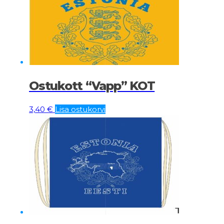
Ostukott “Vapp” KOT
3,40
€
Lisa ostukorvi