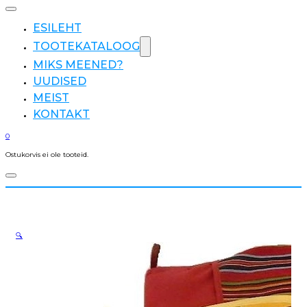
ESILEHT
TOOTEKATALOOG
MIKS MEENED?
UUDISED
MEIST
KONTAKT
0
Ostukorvis ei ole tooteid.
🔍