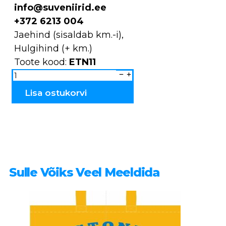
info@suveniirid.ee
+372 6213 004
Jaehind (sisaldab km.-i),
Hulgihind (+ km.)
Toote kood:
ETN11
Pajakallistaja
ETN11
kogus
Lisa ostukorvi
Sulle Võiks Veel Meeldida