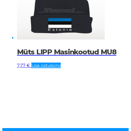
Müts LIPP Masinkootud MU8
7,77
€
Lisa ostukorvi