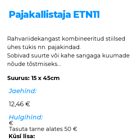
Pajakallistaja ETN11
Rahvariidekangast kombineeritud stiilsed
ühes tükis nn. pajakindad.
Sobivad suurte või kahe sangaga kuumade
nõude tõstmiseks…
Suurus: 15 x 45cm
Jaehind:
12,46
€
Hulgihind:
€
Tasuta tarne alates 50 €
Küsi lisa: