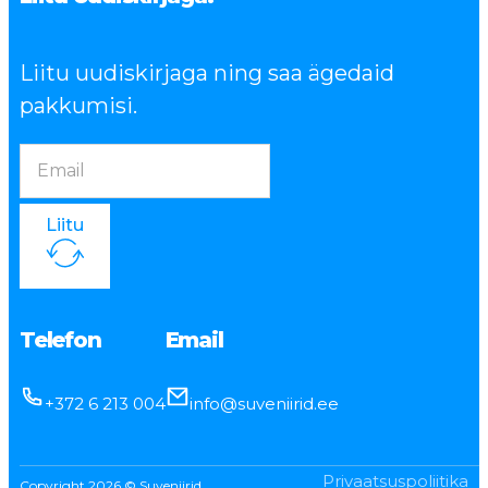
Liitu uudiskirjaga ning saa ägedaid
pakkumisi.
Liitu
Telefon
Email
+372 6 213 004
info@suveniirid.ee
Privaatsuspoliitika
Copyright 2026 © Suveniirid