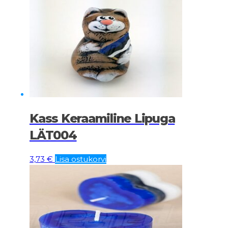
Kass Keraamiline Lipuga
LÄT004
3,73
€
Lisa ostukorvi