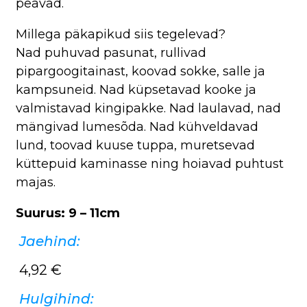
peavad.
Millega päkapikud siis tegelevad?
Nad puhuvad pasunat, rullivad
pipargoogitainast, koovad sokke, salle ja
kampsuneid. Nad küpsetavad kooke ja
valmistavad kingipakke. Nad laulavad, nad
mängivad lumesõda. Nad kühveldavad
lund, toovad kuuse tuppa, muretsevad
küttepuid kaminasse ning hoiavad puhtust
majas.
Suurus: 9 – 11cm
Jaehind:
4,92
€
Hulgihind: