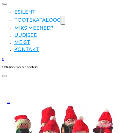
ESILEHT
TOOTEKATALOOG
MIKS MEENED?
UUDISED
MEIST
KONTAKT
0
Ostukorvis ei ole tooteid.
🔍