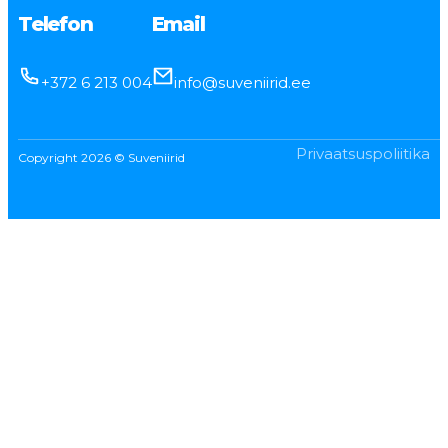
Telefon
Email
+372 6 213 004
info@suveniirid.ee
Privaatsuspoliitika
Copyright 2026 © Suveniirid