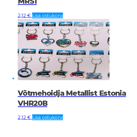
MRS1
2,12
€
Lisa ostukorvi
Võtmehoidja Metallist Estonia
VHR20B
2,12
€
Lisa ostukorvi