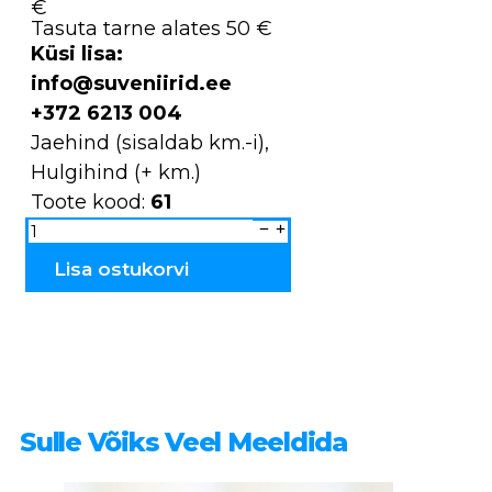
€
Tasuta tarne alates 50 €
Küsi lisa:
info@suveniirid.ee
+372 6213 004
Jaehind (sisaldab km.-i),
Hulgihind (+ km.)
Toote kood:
61
Päkapikud
61
kogus
Lisa ostukorvi
Sulle Võiks Veel Meeldida