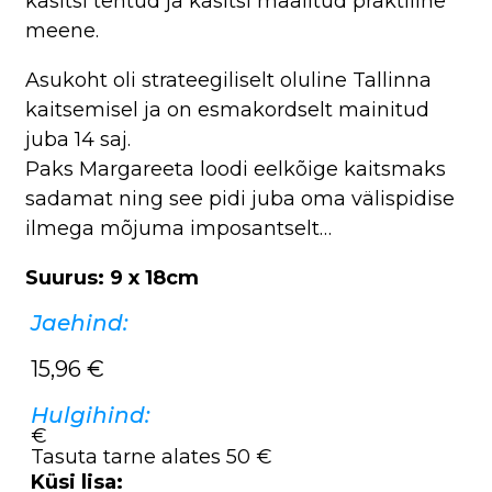
käsitsi tehtud ja käsitsi maalitud praktiline
meene.
Asukoht oli strateegiliselt oluline Tallinna
kaitsemisel ja on esmakordselt mainitud
juba 14 saj.
Paks Margareeta loodi eelkõige kaitsmaks
sadamat ning see pidi juba oma välispidise
ilmega mõjuma imposantselt…
Suurus: 9 x 18cm
Jaehind:
15,96
€
Hulgihind:
€
Tasuta tarne alates 50 €
Küsi lisa: