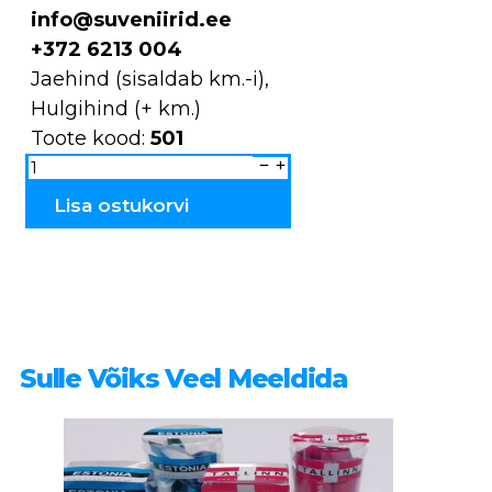
info@suveniirid.ee
+372 6213 004
Jaehind (sisaldab km.-i),
Hulgihind (+ km.)
Toote kood:
501
Paks
Margareeta
suur
501
Lisa ostukorvi
kogus
Sulle Võiks Veel Meeldida