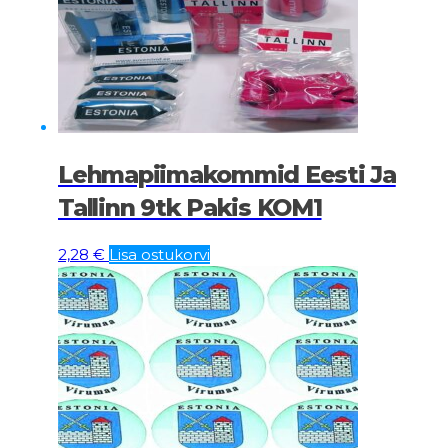
Lehmapiimakommid Eesti Ja
Tallinn 9tk Pakis KOM1
2,28
€
Lisa ostukorvi