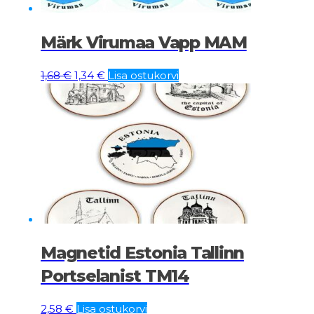
Märk Virumaa Vapp MAM
Algne
Current
1,68
€
1,34
€
Lisa ostukorvi
hind
price
oli:
is:
1,68 €.
1,34 €.
Magnetid Estonia Tallinn
Portselanist TM14
2,58
€
Lisa ostukorvi