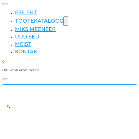
ESILEHT
TOOTEKATALOOG
MIKS MEENED?
UUDISED
MEIST
KONTAKT
0
Ostukorvis ei ole tooteid.
🔍