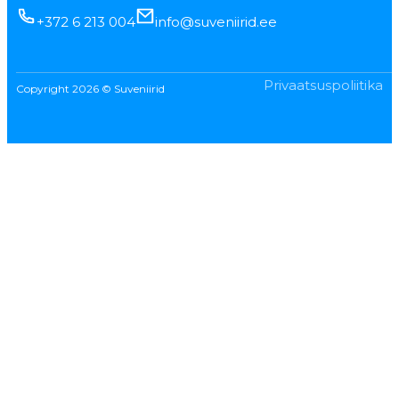
+372 6 213 004
info@suveniirid.ee
Privaatsuspoliitika
Copyright 2026 © Suveniirid