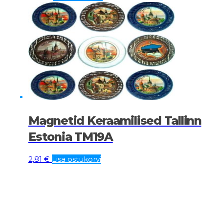
Magnetid Keraamilised Tallinn
Estonia TM19A
2,81
€
Lisa ostukorvi