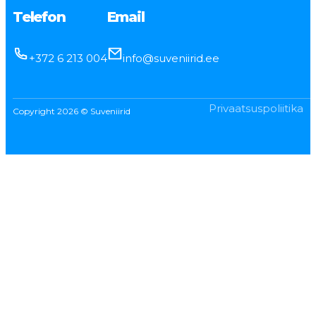
Telefon
Email
+372 6 213 004
info@suveniirid.ee
Privaatsuspoliitika
Copyright 2026 © Suveniirid