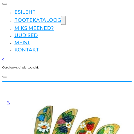
ESILEHT
TOOTEKATALOOG
MIKS MEENED?
UUDISED
MEIST
KONTAKT
0
Ostukorvis ei ole tooteid.
🔍