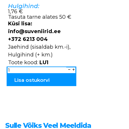
Hulgihind:
1,76 €
Tasuta tarne alates 50 €
Küsi lisa:
info@suveniirid.ee
+372 6213 004
Jaehind (sisaldab km.-i),
Hulgihind (+ km.)
Toote kood:
LU1
Pannilabidad
looduspildiga
LU1
kogus
Lisa ostukorvi
Sulle Võiks Veel Meeldida