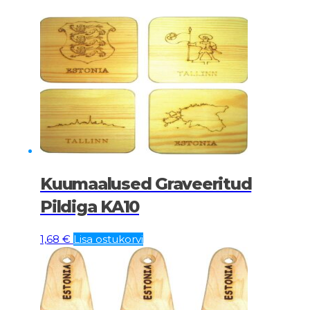
Kuumaalused Graveeritud
Pildiga KA10
1,68
€
Lisa ostukorvi