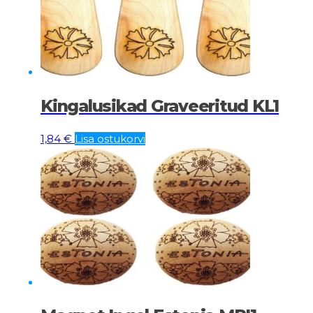
Kingalusikad Graveeritud KL1
1,84
€
Lisa ostukorvi