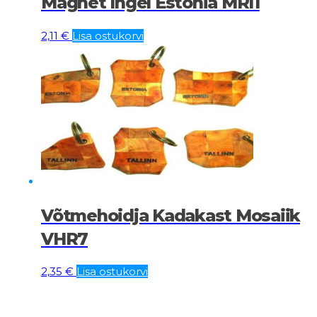
Magnet Ingel Estonia MRI1
2,11
€
Lisa ostukorvi
Võtmehoidja Kadakast Mosaiik
VHR7
2,35
€
Lisa ostukorvi