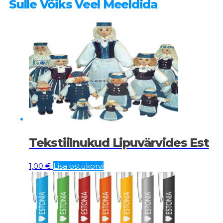
Sulle Võiks Veel Meeldida
Tekstiilnukud Lipuvärvides Est
1,00
€
Lisa ostukorvi