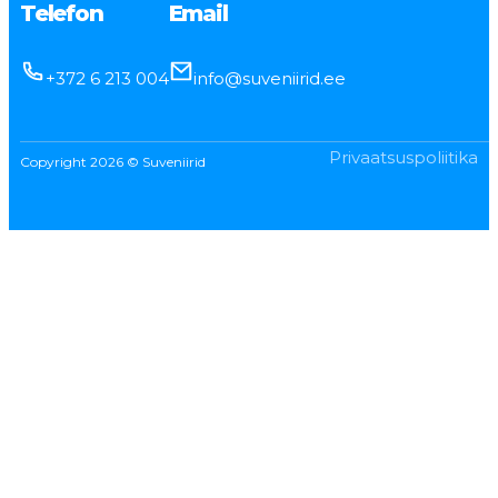
Telefon
Email
+372 6 213 004
info@suveniirid.ee
Privaatsuspoliitika
Copyright 2026 © Suveniirid