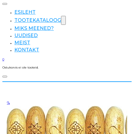
ESILEHT
TOOTEKATALOOG
MIKS MEENED?
UUDISED
MEIST
KONTAKT
0
Ostukorvis ei ole tooteid.
🔍