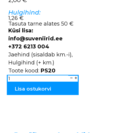
Hulgihind:
1,26 €
Tasuta tarne alates 50 €
Küsi lisa:
info@suveniirid.ee
+372 6213 004
Jaehind (sisaldab km.-i),
Hulgihind (+ km.)
Toote kood:
PS20
Pastakad
puidust
põletatud
PS20
Lisa ostukorvi
kogus