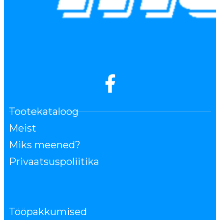
Tootekataloog
Meist
Miks meened?
Privaatsuspoliitika
Tööpakkumised