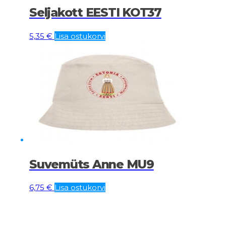
Seljakott EESTI KOT37
5,35
€
Lisa ostukorvi
Suvemüts Anne MU9
6,75
€
Lisa ostukorvi