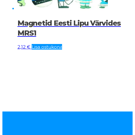
Magnetid Eesti Lipu Värvides
MRS1
2,12
€
Lisa ostukorvi