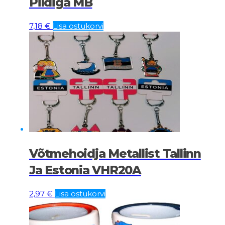
Pildiga MB
7,18
€
Lisa ostukorvi
Võtmehoidja Metallist Tallinn
Ja Estonia VHR20A
2,97
€
Lisa ostukorvi