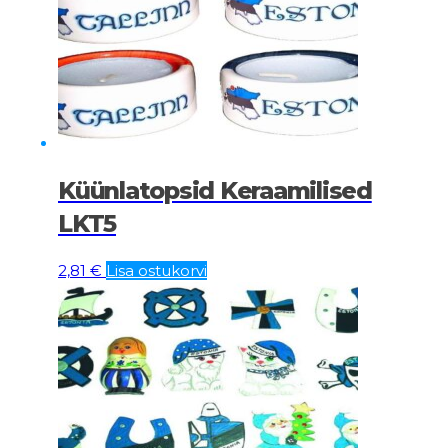
Küünlatopsid Keraamilised
LKT5
2,81
€
Lisa ostukorvi