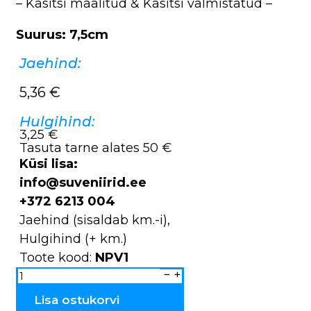
– Käsitsi maalitud & Käsitsi valmistatud –
Suurus: 7,5cm
Jaehind:
5,36
€
Hulgihind:
3,25 €
Tasuta tarne alates 50 €
Küsi lisa:
info@suveniirid.ee
+372 6213 004
Jaehind (sisaldab km.-i),
Hulgihind (+ km.)
Toote kood:
NPV1
Piiskop
NPV1
kogus
Lisa ostukorvi