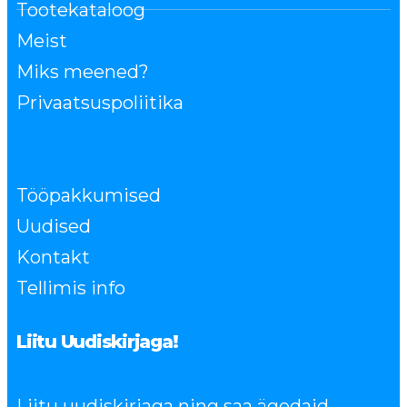
Tootekataloog
Meist
Miks meened?
Privaatsuspoliitika
Tööpakkumised
Uudised
Kontakt
Tellimis info
Liitu Uudiskirjaga!
Liitu uudiskirjaga ning saa ägedaid