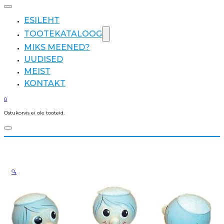
ESILEHT
TOOTEKATALOOG
MIKS MEENED?
UUDISED
MEIST
KONTAKT
0
Ostukorvis ei ole tooteid.
🔍