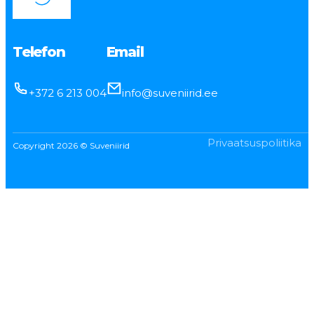
Telefon
Email
+372 6 213 004
info@suveniirid.ee
Privaatsuspoliitika
Copyright 2026 © Suveniirid