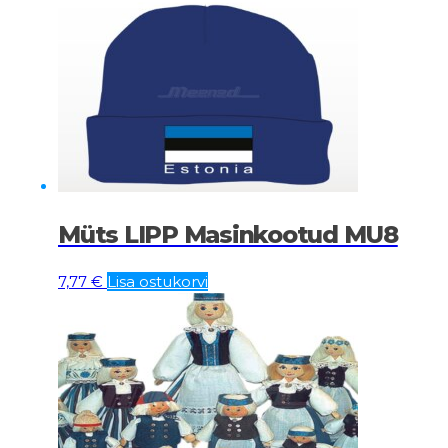
Müts LIPP Masinkootud MU8
7,77
€
Lisa ostukorvi