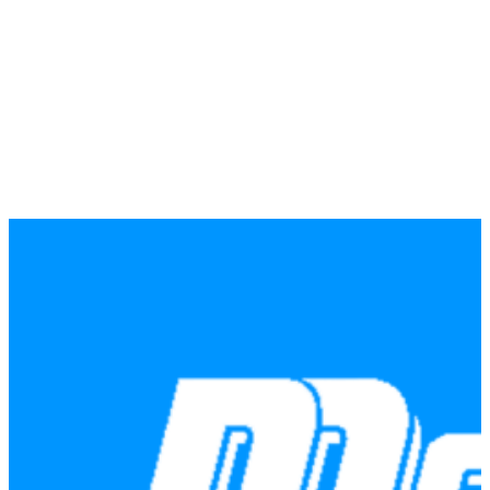
hind
price
oli:
is:
1,68 €.
1,34 €.