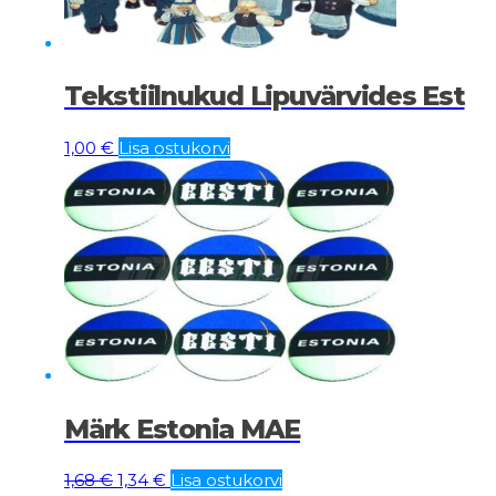
Tekstiilnukud Lipuvärvides Est
1,00
€
Lisa ostukorvi
Märk Estonia MAE
Algne
Current
1,68
€
1,34
€
Lisa ostukorvi