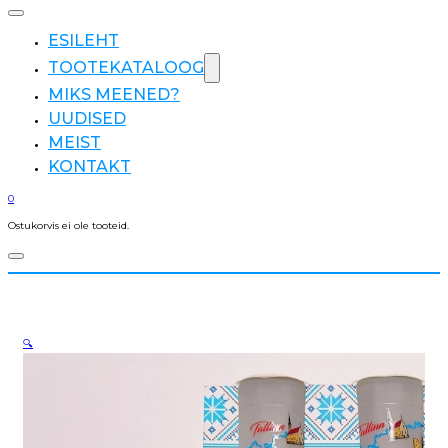
ESILEHT
TOOTEKATALOOG
MIKS MEENED?
UUDISED
MEIST
KONTAKT
0
Ostukorvis ei ole tooteid.
🔍