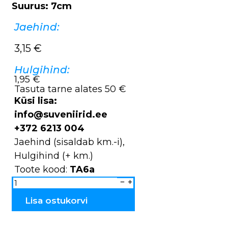
Suurus: 7cm
Jaehind:
3,15
€
Hulgihind:
1,95 €
Tasuta tarne alates 50 €
Küsi lisa:
info@suveniirid.ee
+372 6213 004
Jaehind (sisaldab km.-i),
Hulgihind (+ km.)
Toote kood:
TA6a
Pits
kompl.
EST
TA6a
Lisa ostukorvi
kogus