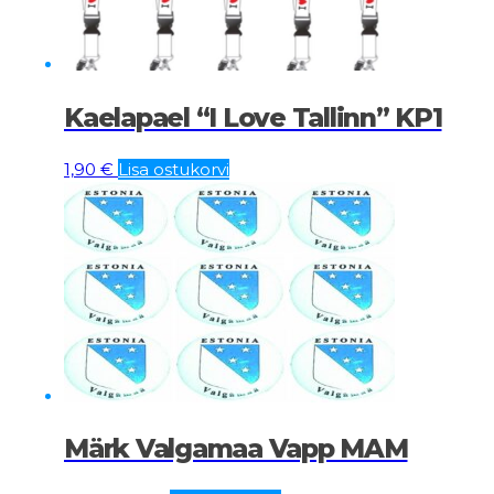
Kaelapael “I Love Tallinn” KP1
1,90
€
Lisa ostukorvi
Märk Valgamaa Vapp MAM