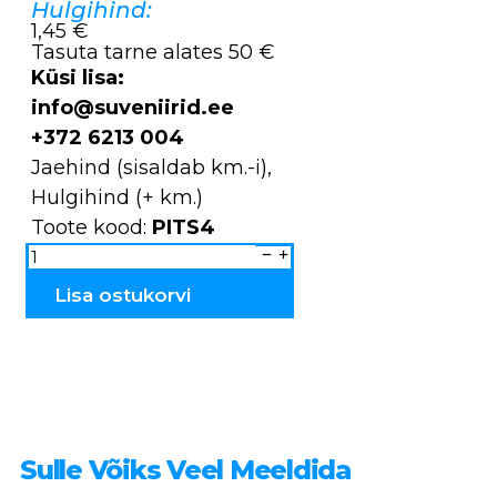
Hulgihind:
1,45 €
Tasuta tarne alates 50 €
Küsi lisa:
info@suveniirid.ee
+372 6213 004
Jaehind (sisaldab km.-i),
Hulgihind (+ km.)
Toote kood:
PITS4
Pitsid
Tallinn
PITS1
kogus
Lisa ostukorvi
Sulle Võiks Veel Meeldida