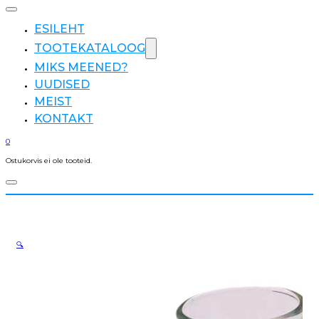
ESILEHT
TOOTEKATALOOG
MIKS MEENED?
UUDISED
MEIST
KONTAKT
0
Ostukorvis ei ole tooteid.
🔍