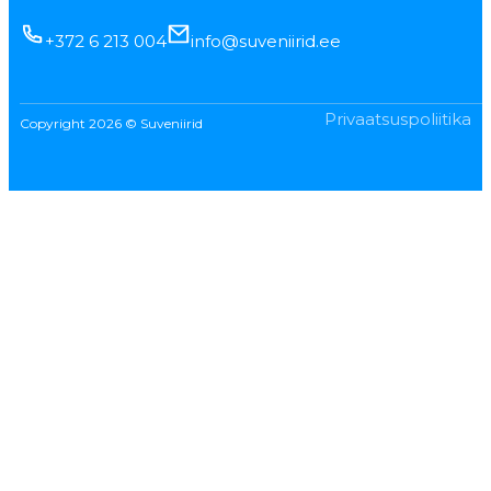
+372 6 213 004
info@suveniirid.ee
Privaatsuspoliitika
Copyright 2026 © Suveniirid