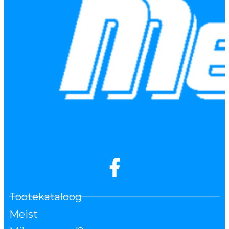
Tootekataloog
Meist