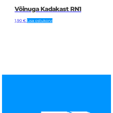
Võinuga Kadakast RN1
1,90
€
Lisa ostukorvi