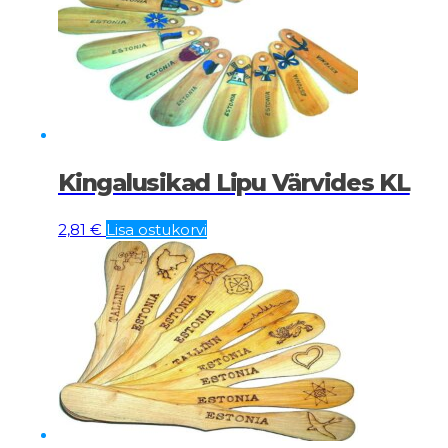
Kingalusikad Lipu Värvides KL
2,81
€
Lisa ostukorvi