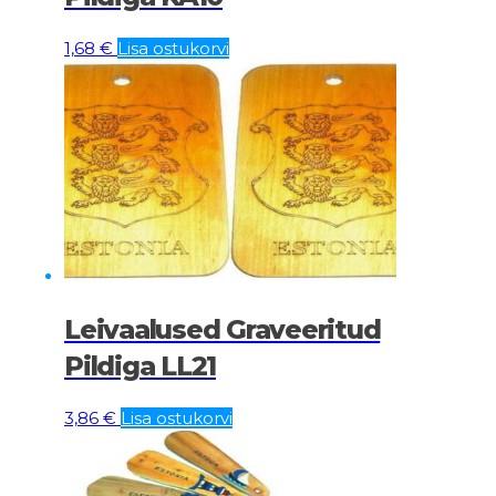
1,68
€
Lisa ostukorvi
Leivaalused Graveeritud
Pildiga LL21
3,86
€
Lisa ostukorvi