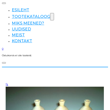
ESILEHT
TOOTEKATALOOG
MIKS MEENED?
UUDISED
MEIST
KONTAKT
0
Ostukorvis ei ole tooteid.
🔍