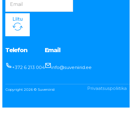
Liitu
Telefon
Email
+372 6 213 004
info@suveniirid.ee
Privaatsuspoliitika
Copyright 2026 © Suveniirid