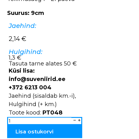
Suurus: 9cm
Jaehind:
2,14
€
Hulgihind:
1,3 €
Tasuta tarne alates 50 €
Küsi lisa:
info@suveniirid.ee
+372 6213 004
Jaehind (sisaldab km.-i),
Hulgihind (+ km.)
Toote kood:
PT048
Pooltooted
puidust
kellukesed
PT048
Lisa ostukorvi
kogus