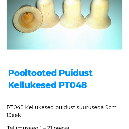
Pooltooted Puidust
Kellukesed PT048
PT048 Kellukesed puidust suurusega 9cm
13eek
Tellimusaeg 1 – 21 päeva