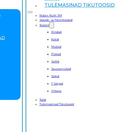
TULEMASINAD TIKUTOOSID
D
Robin Ruth TM
Spordi- ja Fännitooted
Tekstiil
Kindad
AD
Kotid
Mütsid
Püksid
Sallid
Saunamütsid
Sokid
T Särgid
Villane
Tööd
Tulemasinad Tikutoosid