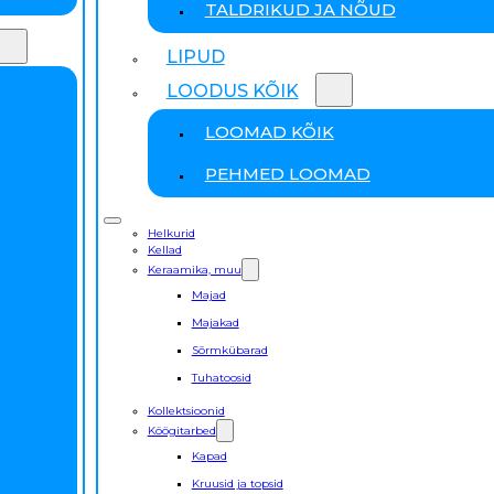
TALDRIKUD JA NÕUD
LIPUD
LOODUS KÕIK
LOOMAD KÕIK
PEHMED LOOMAD
Helkurid
Kellad
Keraamika, muu
Majad
Majakad
Sõrmkübarad
Tuhatoosid
Kollektsioonid
Köögitarbed
Kapad
Kruusid ja topsid