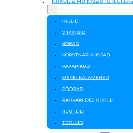
NUKUD & MUINASJUTUTEGELA
INGLID
VIIKINGID
KOKAD
KORSTNAPÜHKIJAD
PÄKAPIKUD
MERE- KALAMEHED
PÕDRAD
RAHVARIIDES NUKUD
RÜÜTLID
TROLLID