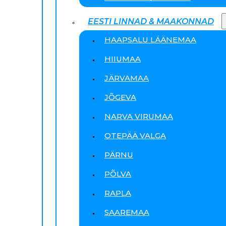
EESTI LINNAD & MAAKONNAD
HAAPSALU LÄÄNEMAA
HIIUMAA
JÄRVAMAA
JÕGEVA
NARVA VIRUMAA
OTEPÄÄ VALGA
PÄRNU
PÕLVA
RAPLA
SAAREMAA