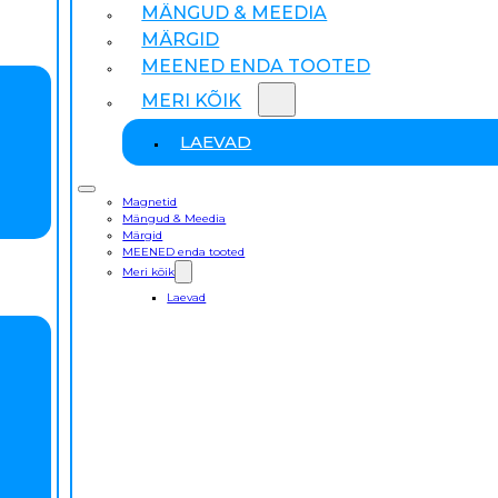
MÄNGUD & MEEDIA
MÄRGID
MEENED ENDA TOOTED
MERI KÕIK
LAEVAD
Magnetid
Mängud & Meedia
Märgid
MEENED enda tooted
Meri kõik
Laevad