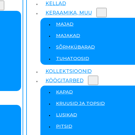
KELLAD
KERAAMIKA, MUU
MAJAD
MAJAKAD
SÕRMKÜBARAD
TUHATOOSID
KOLLEKTSIOONID
KÖÖGITARBED
KAPAD
KRUUSID JA TOPSID
LUSIKAD
PITSID