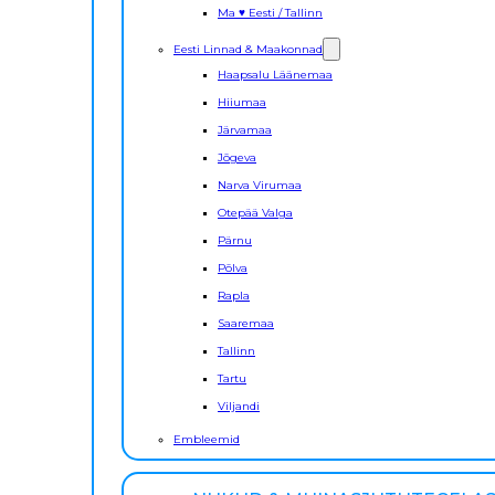
Ma ♥ Eesti / Tallinn
Eesti Linnad & Maakonnad
Haapsalu Läänemaa
Hiiumaa
Järvamaa
Jõgeva
Narva Virumaa
Otepää Valga
Pärnu
Põlva
Rapla
Saaremaa
Tallinn
Tartu
Viljandi
Embleemid