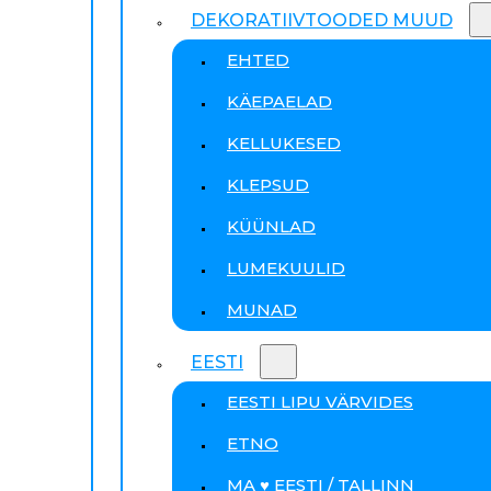
DEKORATIIVTOODED MUUD
EHTED
KÄEPAELAD
KELLUKESED
KLEPSUD
KÜÜNLAD
LUMEKUULID
MUNAD
EESTI
EESTI LIPU VÄRVIDES
ETNO
MA ♥ EESTI / TALLINN