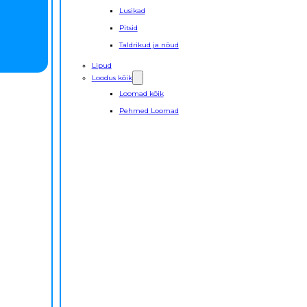
Lusikad
Pitsid
Taldrikud ja nõud
Lipud
Loodus kõik
Loomad kõik
Pehmed Loomad