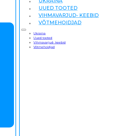
UKRAINA
UUED TOOTED
VIHMAVARJUD- KEEBID
VÕTMEHOIDJAD
Ukraina
Uued tooted
Vihmavarjud- keebid
Võtmehoidjad