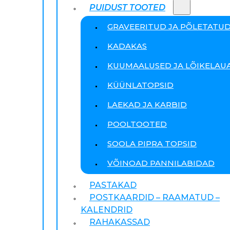
PUIDUST TOOTED
GRAVEERITUD JA PÕLETATU
KADAKAS
KUUMAALUSED JA LÕIKELAU
KÜÜNLATOPSID
LAEKAD JA KARBID
POOLTOOTED
SOOLA PIPRA TOPSID
VÕINOAD PANNILABIDAD
PASTAKAD
POSTKAARDID – RAAMATUD –
KALENDRID
RAHAKASSAD