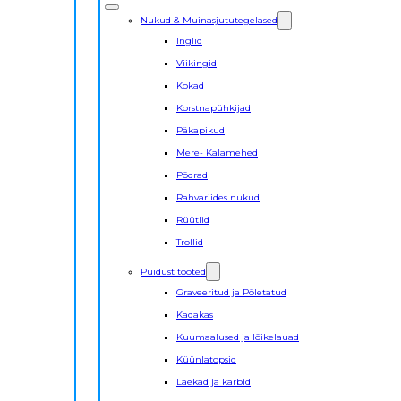
Nukud & Muinasjututegelased
Inglid
Viikingid
Kokad
Korstnapühkijad
Päkapikud
Mere- Kalamehed
Põdrad
Rahvariides nukud
Rüütlid
Trollid
Puidust tooted
Graveeritud ja Põletatud
Kadakas
Kuumaalused ja lõikelauad
Küünlatopsid
Laekad ja karbid