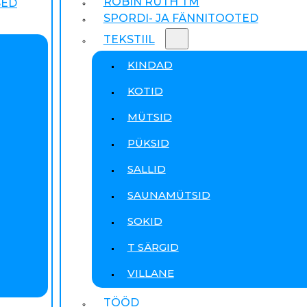
ROBIN RUTH TM
SED
SPORDI- JA FÄNNITOOTED
TEKSTIIL
KINDAD
KOTID
MÜTSID
PÜKSID
SALLID
SAUNAMÜTSID
SOKID
T SÄRGID
VILLANE
TÖÖD