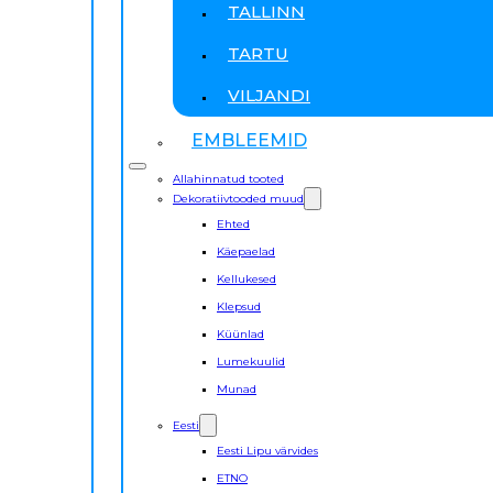
TALLINN
TARTU
VILJANDI
EMBLEEMID
Allahinnatud tooted
Dekoratiivtooded muud
Ehted
Käepaelad
Kellukesed
Klepsud
Küünlad
Lumekuulid
Munad
Eesti
Eesti Lipu värvides
ETNO