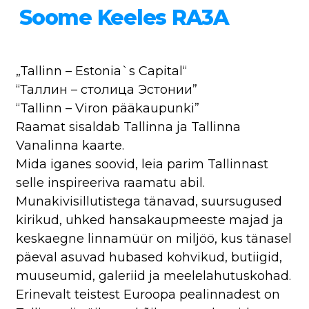
Soome Keeles RA3A
„Tallinn – Estonia`s Capital“
“Таллин – столицa Эстонии”
“Tallinn – Viron pääkaupunki”
Raamat sisaldab Tallinna ja Tallinna
Vanalinna kaarte.
Mida iganes soovid, leia parim Tallinnast
selle inspireeriva raamatu abil.
Munakivisillutistega tänavad, suursugused
kirikud, uhked hansakaupmeeste majad ja
keskaegne linnamüür on miljöö, kus tänasel
päeval asuvad hubased kohvikud, butiigid,
muuseumid, galeriid ja meelelahutuskohad.
Erinevalt teistest Euroopa pealinnadest on