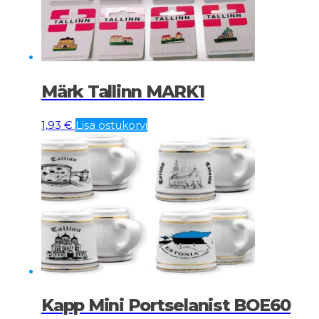
Märk Tallinn MARK1
1,93
€
Lisa ostukorvi
Kapp Mini Portselanist BOE60