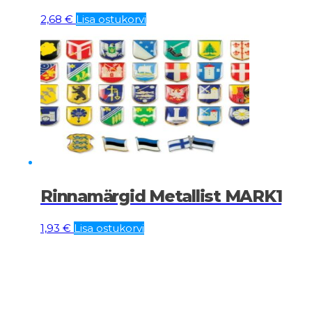
2,68
€
Lisa ostukorvi
Rinnamärgid Metallist MARK1
1,93
€
Lisa ostukorvi