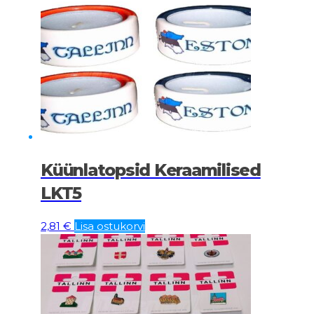
Küünlatopsid Keraamilised
LKT5
2,81
€
Lisa ostukorvi