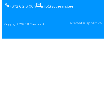
+372 6 213 004
info@suveniirid.ee
Privaatsuspoliitika
Copyright 2026 © Suveniirid