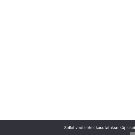
Sellel veebilehel kasutatakse küpsis