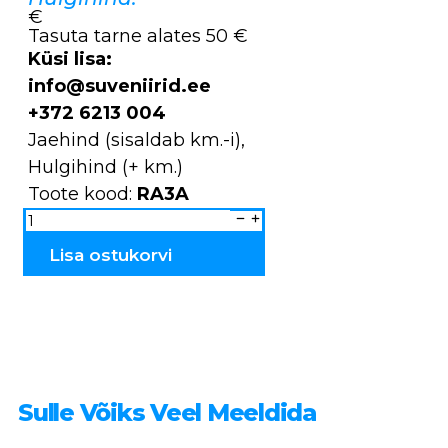
€
Tasuta tarne alates 50 €
Küsi lisa:
info@suveniirid.ee
+372 6213 004
Jaehind (sisaldab km.-i),
Hulgihind (+ km.)
Toote kood:
RA3A
Raamat
"Tallinn
Estonia's
Capital"
Lisa ostukorvi
inglise,
vene
ja
soome
keeles
RA3A
kogus
Sulle Võiks Veel Meeldida