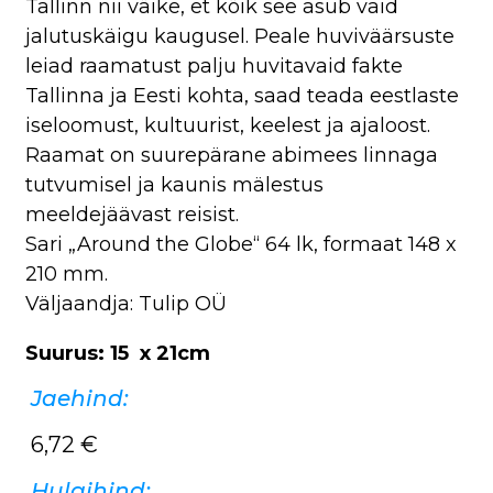
Tallinn nii väike, et kõik see asub vaid
jalutuskäigu kaugusel. Peale huviväärsuste
leiad raamatust palju huvitavaid fakte
Tallinna ja Eesti kohta, saad teada eestlaste
iseloomust, kultuurist, keelest ja ajaloost.
Raamat on suurepärane abimees linnaga
tutvumisel ja kaunis mälestus
meeldejäävast reisist.
Sari „Around the Globe“ 64 lk, formaat 148 x
210 mm.
Väljaandja: Tulip OÜ
Suurus: 15 x 21cm
Jaehind:
6,72
€
Hulgihind: