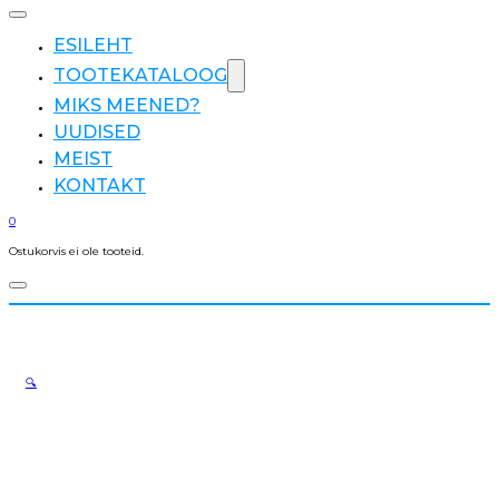
ESILEHT
TOOTEKATALOOG
MIKS MEENED?
UUDISED
MEIST
KONTAKT
0
Ostukorvis ei ole tooteid.
🔍