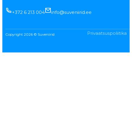
+372 6 213 004
info@suveniirid.ee
Privaatsuspoliitika
Copyright 2026 © Suveniirid