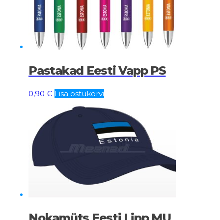
Pastakad Eesti Vapp PS
0,90
€
Lisa ostukorvi
Nokamüts Eesti Lipp MU