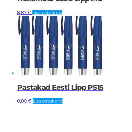
8,87
€
Lisa ostukorvi
Pastakad Eesti Lipp PS15
0,80
€
Lisa ostukorvi