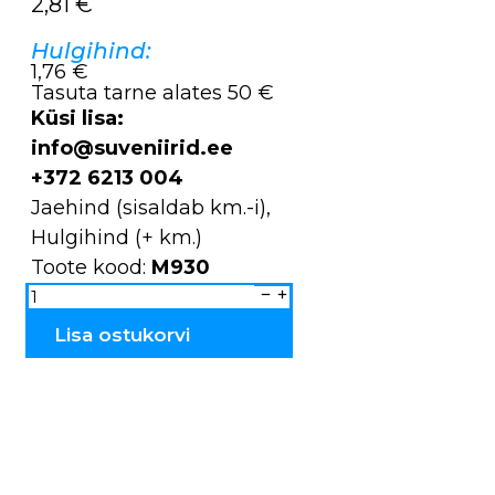
2,81
€
Hulgihind:
1,76 €
Tasuta tarne alates 50 €
Küsi lisa:
info@suveniirid.ee
+372 6213 004
Jaehind (sisaldab km.-i),
Hulgihind (+ km.)
Toote kood:
M930
Rahakotid
Estonia
M930
kogus
Lisa ostukorvi