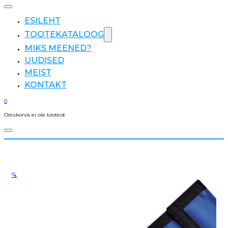
ESILEHT
TOOTEKATALOOG
MIKS MEENED?
UUDISED
MEIST
KONTAKT
0
Ostukorvis ei ole tooteid.
🔍