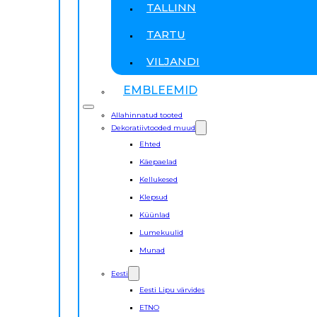
TALLINN
TARTU
VILJANDI
EMBLEEMID
Allahinnatud tooted
Dekoratiivtooded muud
Ehted
Käepaelad
Kellukesed
Klepsud
Küünlad
Lumekuulid
Munad
Eesti
Eesti Lipu värvides
ETNO