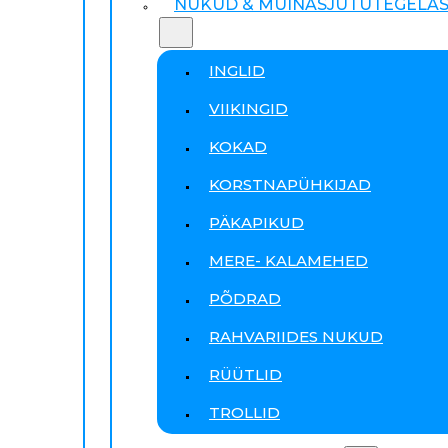
NUKUD & MUINASJUTUTEGELA
INGLID
VIIKINGID
KOKAD
KORSTNAPÜHKIJAD
PÄKAPIKUD
MERE- KALAMEHED
PÕDRAD
RAHVARIIDES NUKUD
RÜÜTLID
TROLLID