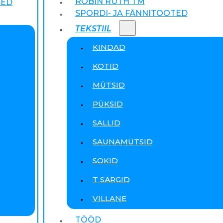
ROBIN RUTH TM
SED
SPORDI- JA FÄNNITOOTED
TEKSTIIL
KINDAD
KOTID
MÜTSID
PÜKSID
SALLID
SAUNAMÜTSID
SOKID
T SÄRGID
VILLANE
TÖÖD