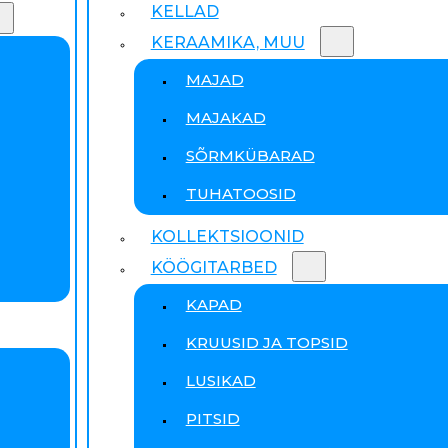
KELLAD
KERAAMIKA, MUU
MAJAD
MAJAKAD
SÕRMKÜBARAD
TUHATOOSID
KOLLEKTSIOONID
KÖÖGITARBED
KAPAD
KRUUSID JA TOPSID
LUSIKAD
PITSID