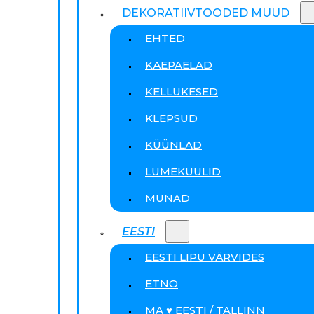
DEKORATIIVTOODED MUUD
EHTED
KÄEPAELAD
KELLUKESED
KLEPSUD
KÜÜNLAD
LUMEKUULID
MUNAD
EESTI
EESTI LIPU VÄRVIDES
ETNO
MA ♥ EESTI / TALLINN