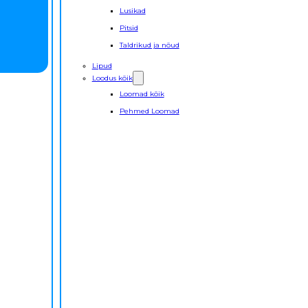
Lusikad
Pitsid
Taldrikud ja nõud
Lipud
Loodus kõik
Loomad kõik
Pehmed Loomad