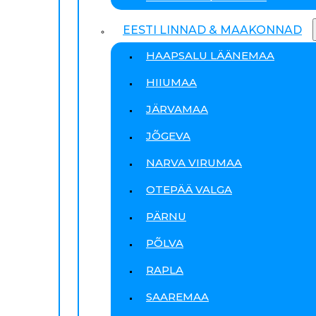
EESTI LINNAD & MAAKONNAD
HAAPSALU LÄÄNEMAA
HIIUMAA
JÄRVAMAA
JÕGEVA
NARVA VIRUMAA
OTEPÄÄ VALGA
PÄRNU
PÕLVA
RAPLA
SAAREMAA