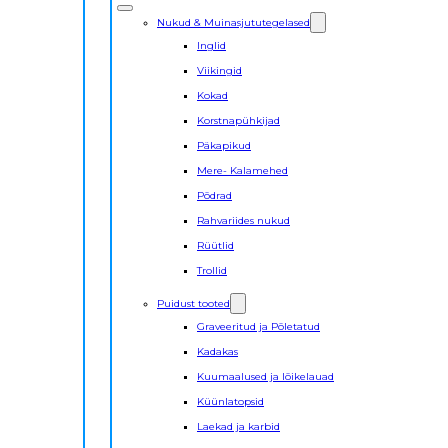
Nukud & Muinasjututegelased
Inglid
Viikingid
Kokad
Korstnapühkijad
Päkapikud
Mere- Kalamehed
Põdrad
Rahvariides nukud
Rüütlid
Trollid
Puidust tooted
Graveeritud ja Põletatud
Kadakas
Kuumaalused ja lõikelauad
Küünlatopsid
Laekad ja karbid