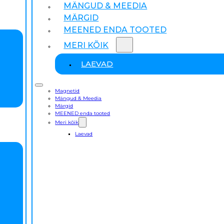
MÄNGUD & MEEDIA
MÄRGID
MEENED ENDA TOOTED
MERI KÕIK
LAEVAD
Magnetid
Mängud & Meedia
Märgid
MEENED enda tooted
Meri kõik
Laevad