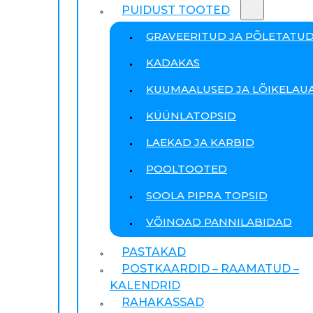
PUIDUST TOOTED
GRAVEERITUD JA PÕLETATU
KADAKAS
KUUMAALUSED JA LÕIKELAU
KÜÜNLATOPSID
LAEKAD JA KARBID
POOLTOOTED
SOOLA PIPRA TOPSID
VÕINOAD PANNILABIDAD
PASTAKAD
POSTKAARDID – RAAMATUD –
KALENDRID
RAHAKASSAD