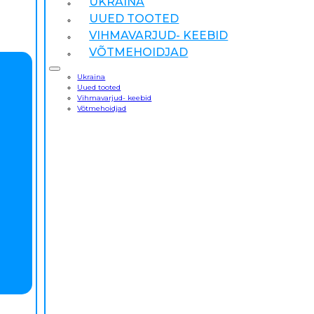
UKRAINA
UUED TOOTED
VIHMAVARJUD- KEEBID
VÕTMEHOIDJAD
Ukraina
Uued tooted
Vihmavarjud- keebid
Võtmehoidjad