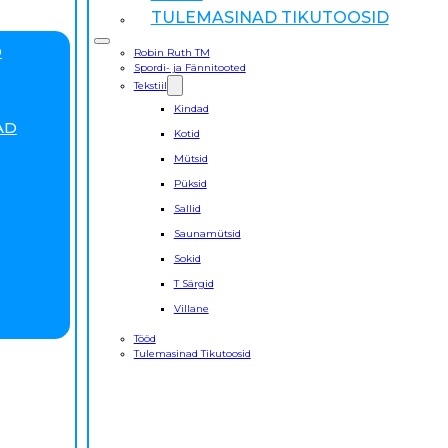
TULEMASINAD TIKUTOOSID
D
Robin Ruth TM
Spordi- ja Fännitooted
Tekstiil
Kindad
AD
Kotid
Mütsid
Püksid
Sallid
Saunamütsid
Sokid
T Särgid
Villane
Tööd
Tulemasinad Tikutoosid