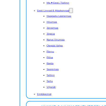
Ma ♥ Eesti / Tallinn
Eesti Linnad & Maakonnad
Haapsalu Läänemaa
Hiiumaa
Järvamaa
Jõgeva
Narva Virumaa
Otepää Valga
Pärnu
Põlva
Rapla
Saaremaa
Tallinn
Tartu
Viljandi
Embleemid