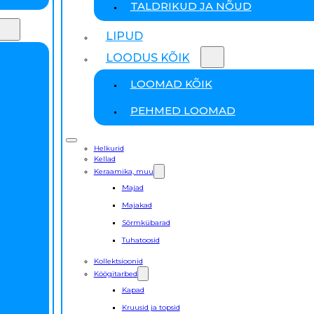
TALDRIKUD JA NÕUD
LIPUD
LOODUS KÕIK
LOOMAD KÕIK
PEHMED LOOMAD
Helkurid
Kellad
Keraamika, muu
Majad
Majakad
Sõrmkübarad
Tuhatoosid
Kollektsioonid
Köögitarbed
Kapad
Kruusid ja topsid