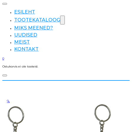
ESILEHT
TOOTEKATALOOG
MIKS MEENED?
UUDISED
MEIST
KONTAKT
0
Ostukorvis ei ole tooteid.
🔍