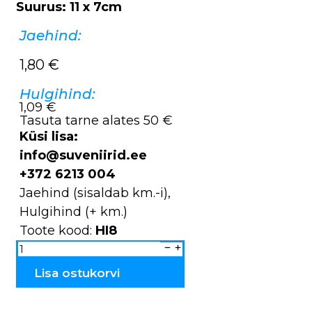
Suurus: 11 x 7cm
Jaehind:
1,80
€
Hulgihind:
1,09 €
Tasuta tarne alates 50 €
Küsi lisa:
info@suveniirid.ee
+372 6213 004
Jaehind (sisaldab km.-i),
Hulgihind (+ km.)
Toote kood:
HI8
Rahakott
väike
Tallinn
Estonia
Lisa ostukorvi
HI8
kogus