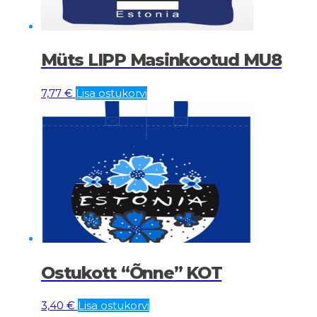
Müts LIPP Masinkootud MU8
7,77
€
Lisa ostukorvi
Ostukott “Õnne” KOT
3,40
€
Lisa ostukorvi