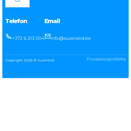
Telefon
Email
+372 6 213 004
info@suveniirid.ee
Privaatsuspoliitika
Copyright 2026 © Suveniirid