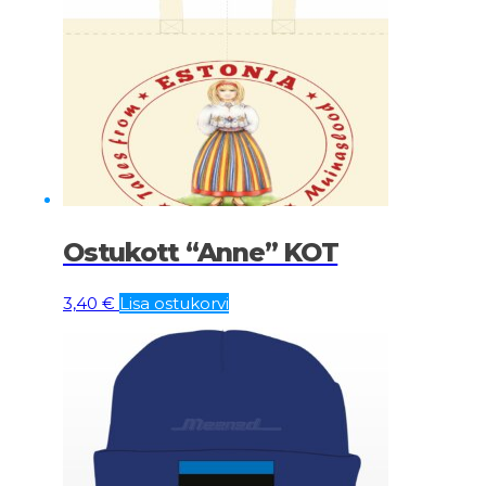
Ostukott “Anne” KOT
3,40
€
Lisa ostukorvi