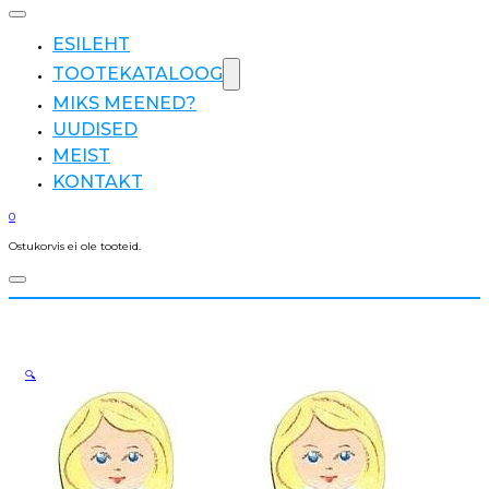
ESILEHT
TOOTEKATALOOG
MIKS MEENED?
UUDISED
MEIST
KONTAKT
0
Ostukorvis ei ole tooteid.
🔍