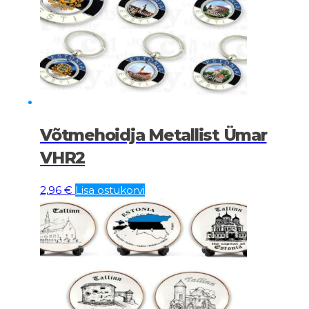
Võtmehoidja Metallist Ümar
VHR2
2,96
€
Lisa ostukorvi