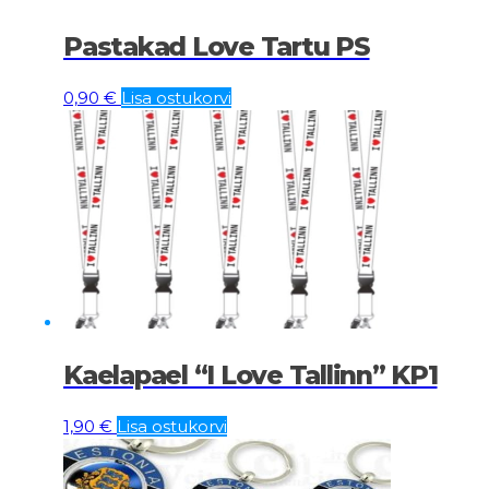
Pastakad Love Tartu PS
0,90
€
Lisa ostukorvi
Kaelapael “I Love Tallinn” KP1
1,90
€
Lisa ostukorvi