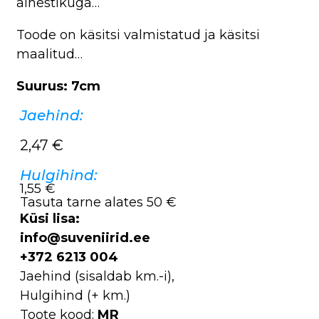
ainestikuga…
Toode on käsitsi valmistatud ja käsitsi
maalitud…
Suurus: 7cm
Jaehind:
2,47
€
Hulgihind:
1,55 €
Tasuta tarne alates 50 €
Küsi lisa:
info@suveniirid.ee
+372 6213 004
Jaehind (sisaldab km.-i),
Hulgihind (+ km.)
Toote kood:
MR