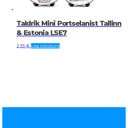
Taldrik Mini Portselanist Tallinn
& Estonia LSE7
2,35
€
Lisa ostukorvi