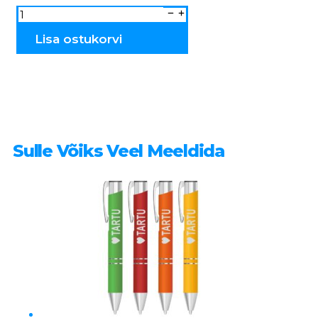
Rahvuslik
magnet
ANNE
Palamuse
Lisa ostukorvi
MR
kogus
Sulle Võiks Veel Meeldida