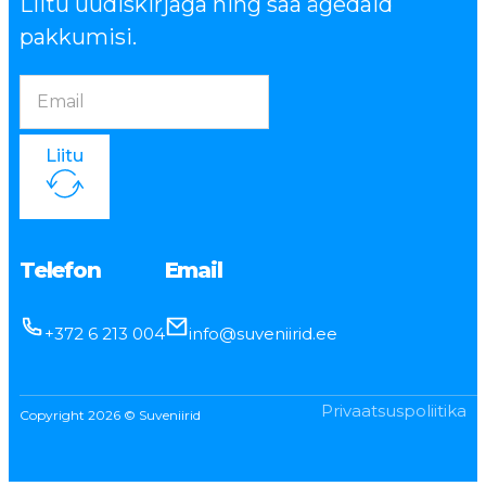
Liitu uudiskirjaga ning saa ägedaid
pakkumisi.
Liitu
Telefon
Email
+372 6 213 004
info@suveniirid.ee
Privaatsuspoliitika
Copyright 2026 © Suveniirid