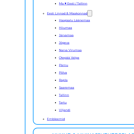
Ma ♥ Eesti / Tallinn
Eesti Linnad & Maakonnad
Haapsalu Läänemaa
Hiiumaa
Järvamaa
Jõgeva
Narva Virumaa
Otepää Valga
Pärnu
Põlva
Rapla
Saaremaa
Tallinn
Tartu
Viljandi
Embleemid