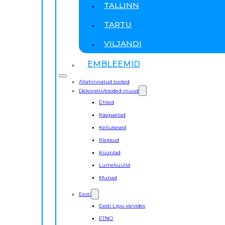
TALLINN
TARTU
VILJANDI
EMBLEEMID
Allahinnatud tooted
Dekoratiivtooded muud
Ehted
Käepaelad
Kellukesed
Klepsud
Küünlad
Lumekuulid
Munad
Eesti
Eesti Lipu värvides
ETNO