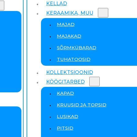
KELLAD
KERAAMIKA, MUU
MAJAD
MAJAKAD
SÕRMKÜBARAD
TUHATOOSID
KOLLEKTSIOONID
KÖÖGITARBED
KAPAD
KRUUSID JA TOPSID
LUSIKAD
PITSID