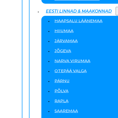
EESTI LINNAD & MAAKONNAD
HAAPSALU LÄÄNEMAA
HIIUMAA
JÄRVAMAA
JÕGEVA
NARVA VIRUMAA
OTEPÄÄ VALGA
PÄRNU
PÕLVA
RAPLA
SAAREMAA