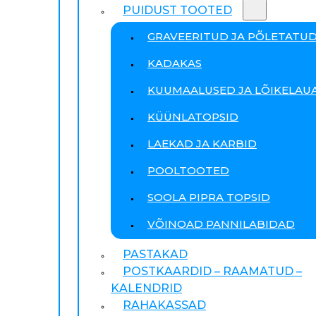
PUIDUST TOOTED
GRAVEERITUD JA PÕLETATU
KADAKAS
KUUMAALUSED JA LÕIKELAU
KÜÜNLATOPSID
LAEKAD JA KARBID
POOLTOOTED
SOOLA PIPRA TOPSID
VÕINOAD PANNILABIDAD
PASTAKAD
POSTKAARDID – RAAMATUD –
KALENDRID
RAHAKASSAD