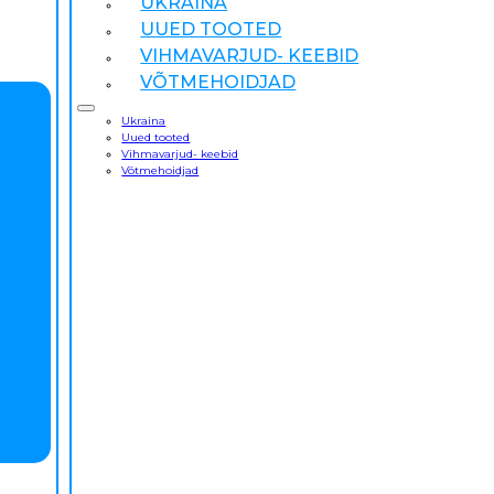
UKRAINA
UUED TOOTED
VIHMAVARJUD- KEEBID
VÕTMEHOIDJAD
Ukraina
Uued tooted
Vihmavarjud- keebid
Võtmehoidjad