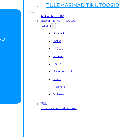
TULEMASINAD TIKUTOOSID
D
Robin Ruth TM
Spordi- ja Fännitooted
Tekstiil
Kindad
AD
Kotid
Mütsid
Püksid
Sallid
Saunamütsid
Sokid
T Särgid
Villane
Tööd
Tulemasinad Tikutoosid