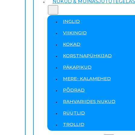
NUKUD & MUINASJUTUTEGELA
INGLID
VIIKINGID
KOKAD
KORSTNAPÜHKIJAD
PÄKAPIKUD
MERE- KALAMEHED
PÕDRAD
RAHVARIIDES NUKUD
RÜÜTLID
TROLLID