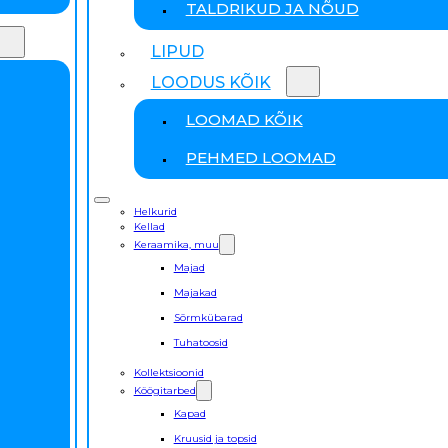
TALDRIKUD JA NÕUD
LIPUD
LOODUS KÕIK
LOOMAD KÕIK
PEHMED LOOMAD
Helkurid
Kellad
Keraamika, muu
Majad
Majakad
Sõrmkübarad
Tuhatoosid
Kollektsioonid
Köögitarbed
Kapad
Kruusid ja topsid