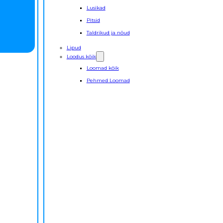
Lusikad
Pitsid
Taldrikud ja nõud
Lipud
Loodus kõik
Loomad kõik
Pehmed Loomad