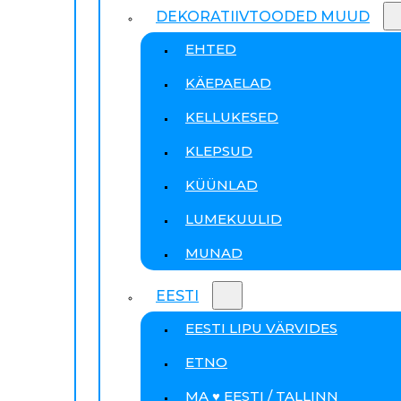
DEKORATIIVTOODED MUUD
EHTED
KÄEPAELAD
KELLUKESED
KLEPSUD
KÜÜNLAD
LUMEKUULID
MUNAD
EESTI
EESTI LIPU VÄRVIDES
ETNO
MA ♥ EESTI / TALLINN