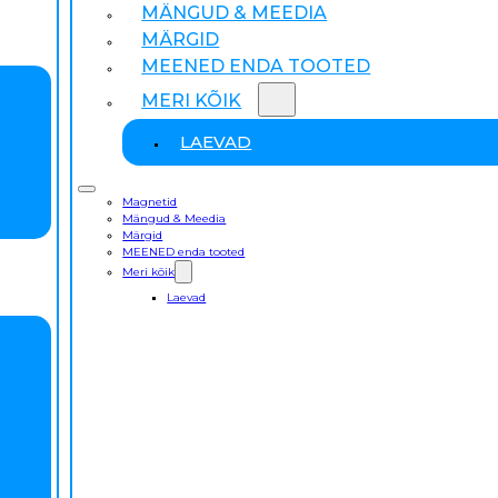
MÄNGUD & MEEDIA
MÄRGID
MEENED ENDA TOOTED
MERI KÕIK
LAEVAD
Magnetid
Mängud & Meedia
Märgid
MEENED enda tooted
Meri kõik
Laevad