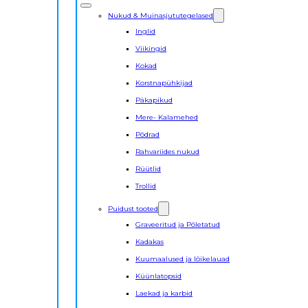
Nukud & Muinasjututegelased
Inglid
Viikingid
Kokad
Korstnapühkijad
Päkapikud
Mere- Kalamehed
Põdrad
Rahvariides nukud
Rüütlid
Trollid
Puidust tooted
Graveeritud ja Põletatud
Kadakas
Kuumaalused ja lõikelauad
Küünlatopsid
Laekad ja karbid