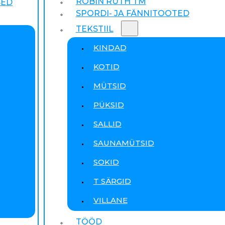
ROBIN RUTH TM
SED
SPORDI- JA FÄNNITOOTED
TEKSTIIL
KINDAD
KOTID
MÜTSID
PÜKSID
SALLID
SAUNAMÜTSID
SOKID
T SÄRGID
VILLANE
TÖÖD