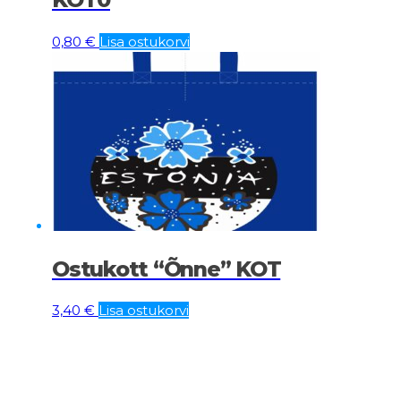
0,80
€
Lisa ostukorvi
Ostukott “Õnne” KOT
3,40
€
Lisa ostukorvi