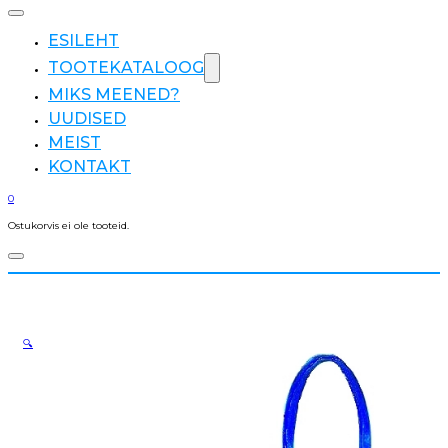
ESILEHT
TOOTEKATALOOG
MIKS MEENED?
UUDISED
MEIST
KONTAKT
0
Ostukorvis ei ole tooteid.
🔍