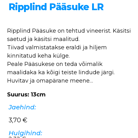
Ripplind Pääsuke LR
Ripplind Pääsuke on tehtud vineerist. Käsitsi
saetud ja käsitsi maalitud.
Tiivad valmistatakse eraldi ja hiljem
kinnitatud keha külge.
Peale Pääsukese on teda võimalik
maalidaka ka kõigi teiste lindude järgi.
Huvitav ja omapärane meene…
Suurus: 13cm
Jaehind:
3,70
€
Hulgihind: