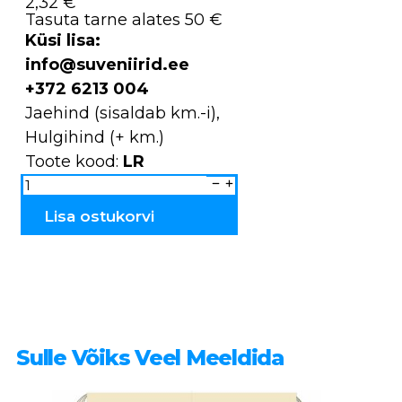
2,32 €
Tasuta tarne alates 50 €
Küsi lisa:
info@suveniirid.ee
+372 6213 004
Jaehind (sisaldab km.-i),
Hulgihind (+ km.)
Toote kood:
LR
Ripplind
Pääsuke
LR
kogus
Lisa ostukorvi
Sulle Võiks Veel Meeldida