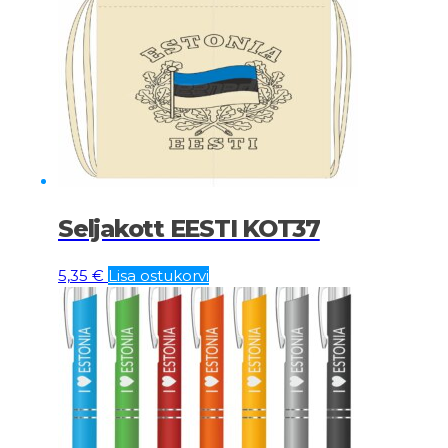
Seljakott EESTI KOT37
5,35
€
Lisa ostukorvi