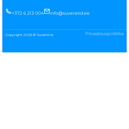
+372 6 213 004
info@suveniirid.ee
Privaatsuspoliitika
Copyright 2026 © Suveniirid