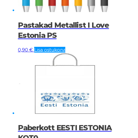
Pastakad Metallist I Love
Estonia PS
0,90
€
Lisa ostukorvi
Paberkott EESTI ESTONIA
KOT0