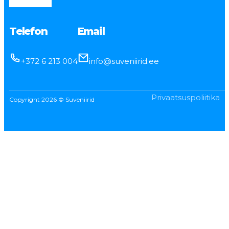
Telefon
Email
+372 6 213 004
info@suveniirid.ee
Privaatsuspoliitika
Copyright 2026 © Suveniirid