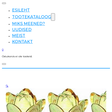
ESILEHT
TOOTEKATALOOG
MIKS MEENED?
UUDISED
MEIST
KONTAKT
0
Ostukorvis ei ole tooteid.
🔍