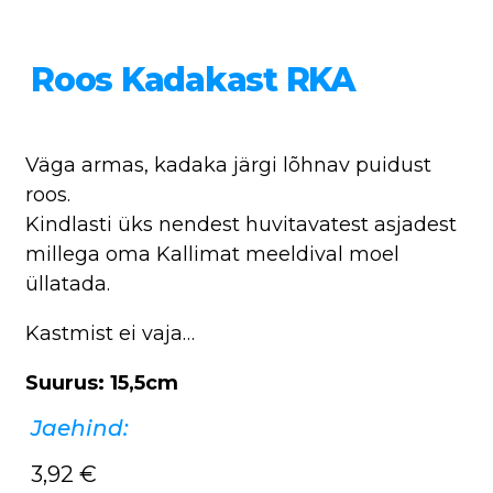
Roos Kadakast RKA
Väga armas, kadaka järgi lõhnav puidust
roos.
Kindlasti üks nendest huvitavatest asjadest
millega oma Kallimat meeldival moel
üllatada.
Kastmist ei vaja…
Suurus: 15,5cm
Jaehind:
3,92
€