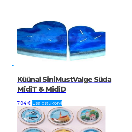
Küünal SiniMustValge Süda
MidiT & MidiD
7,84
€
Lisa ostukorvi