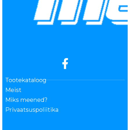
Tootekataloog
Meist
Miks meened?
Privaatsuspoliitika