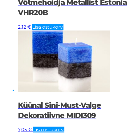
Võtmehoidja Metallist Estonia
VHR20B
2,12
€
Lisa ostukorvi
Küünal Sini-Must-Valge
Dekoratiivne MIDI309
7,05
€
Lisa ostukorvi