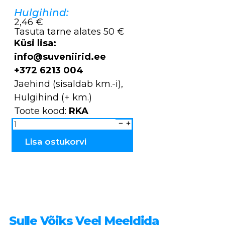
Hulgihind:
2,46 €
Tasuta tarne alates 50 €
Küsi lisa:
info@suveniirid.ee
+372 6213 004
Jaehind (sisaldab km.-i),
Hulgihind (+ km.)
Toote kood:
RKA
Roos
kadakast
RKA
kogus
Lisa ostukorvi
Sulle Võiks Veel Meeldida