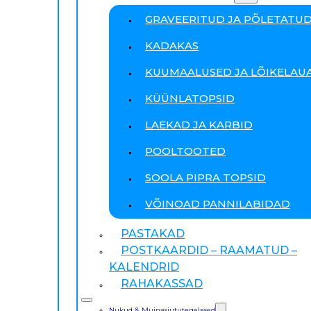
GRAVEERITUD JA PÕLETATU
KADAKAS
KUUMAALUSED JA LÕIKELAU
KÜÜNLATOPSID
LAEKAD JA KARBID
POOLTOOTED
SOOLA PIPRA TOPSID
VÕINOAD PANNILABIDAD
PASTAKAD
POSTKAARDID – RAAMATUD –
KALENDRID
RAHAKASSAD
Nukud & Muinasjututegelased