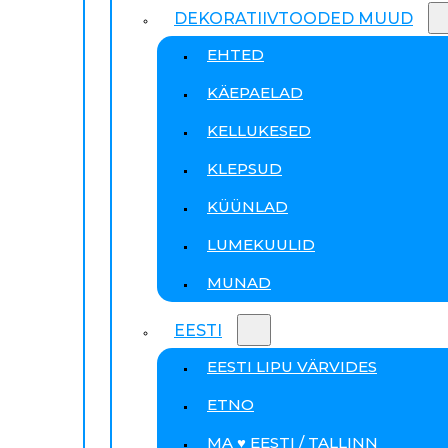
DEKORATIIVTOODED MUUD
EHTED
KÄEPAELAD
KELLUKESED
KLEPSUD
KÜÜNLAD
LUMEKUULID
MUNAD
EESTI
EESTI LIPU VÄRVIDES
ETNO
MA ♥ EESTI / TALLINN