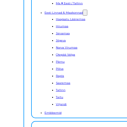
Ma ♥ Eesti / Tallinn
Eesti Linnad & Maakonnad
Haapsalu Läänemaa
Hiiumaa
Järvamaa
Jõgeva
Narva Virumaa
Otepää Valga
Pärnu
Põlva
Rapla
Saaremaa
Tallinn
Tartu
Viljandi
Embleemid