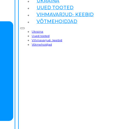
UKRAINA
UUED TOOTED
VIHMAVARJUD- KEEBID
VÕTMEHOIDJAD
Ukraina
Uued tooted
Vihmavarjud- keebid
Võtmehoidjad