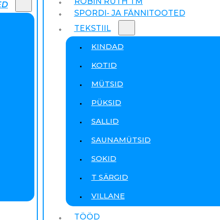
ROBIN RUTH TM
ED
SPORDI- JA FÄNNITOOTED
TEKSTIIL
KINDAD
KOTID
MÜTSID
PÜKSID
SALLID
SAUNAMÜTSID
SOKID
T SÄRGID
VILLANE
TÖÖD