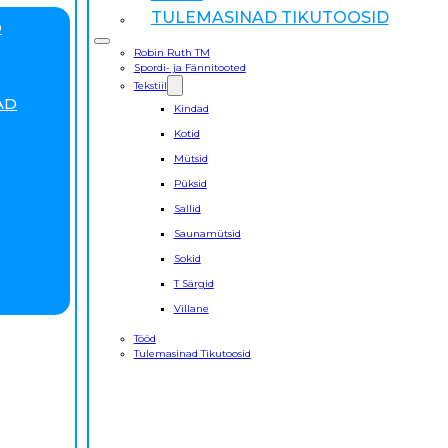
TULEMASINAD TIKUTOOSID
D
Robin Ruth TM
Spordi- ja Fännitooted
Tekstiil
AD
Kindad
Kotid
Mütsid
Püksid
Sallid
Saunamütsid
Sokid
T Särgid
Villane
Tööd
Tulemasinad Tikutoosid