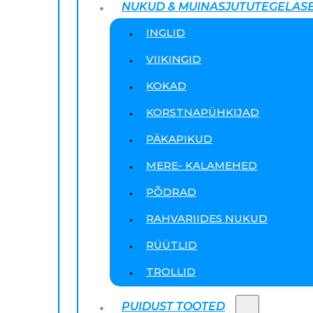
NUKUD & MUINASJUTUTEGELAS
INGLID
VIIKINGID
KOKAD
KORSTNAPÜHKIJAD
PÄKAPIKUD
MERE- KALAMEHED
PÕDRAD
RAHVARIIDES NUKUD
RÜÜTLID
TROLLID
PUIDUST TOOTED