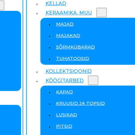
KELLAD
KERAAMIKA, MUU
MAJAD
MAJAKAD
SÕRMKÜBARAD
TUHATOOSID
KOLLEKTSIOONID
KÖÖGITARBED
KAPAD
KRUUSID JA TOPSID
LUSIKAD
PITSID