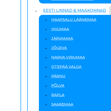
EESTI LINNAD & MAAKONNAD
HAAPSALU LÄÄNEMAA
HIIUMAA
JÄRVAMAA
JÕGEVA
NARVA VIRUMAA
OTEPÄÄ VALGA
PÄRNU
PÕLVA
RAPLA
SAAREMAA