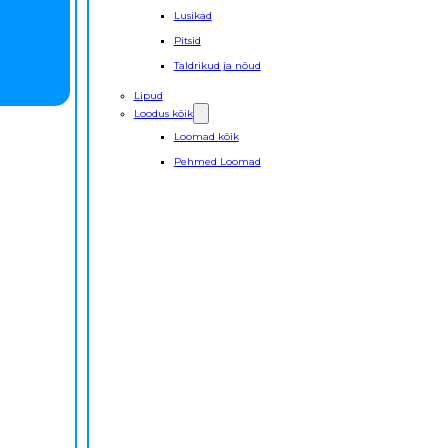
Lusikad
Pitsid
Taldrikud ja nõud
Lipud
Loodus kõik
Loomad kõik
Pehmed Loomad