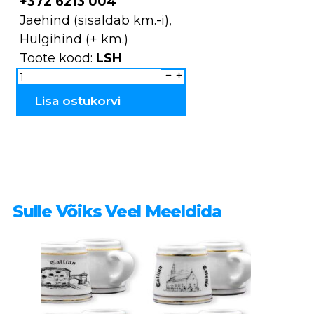
+372 6213 004
Jaehind (sisaldab km.-i),
Hulgihind (+ km.)
Toote kood:
LSH
Salvrätihoidja
``Saaremaa``
LSH
kogus
Lisa ostukorvi
Sulle Võiks Veel Meeldida