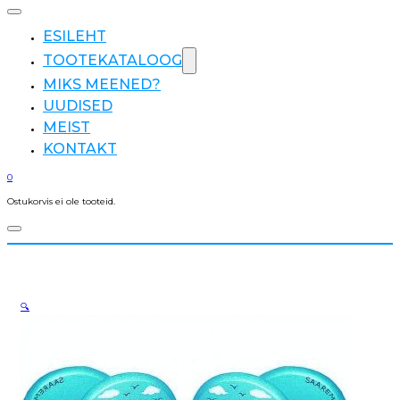
ESILEHT
TOOTEKATALOOG
MIKS MEENED?
UUDISED
MEIST
KONTAKT
0
Ostukorvis ei ole tooteid.
🔍