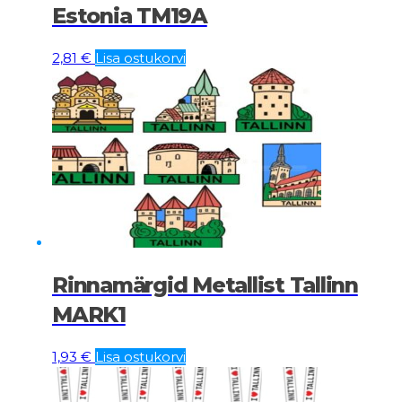
Estonia TM19A
2,81
€
Lisa ostukorvi
Rinnamärgid Metallist Tallinn
MARK1
1,93
€
Lisa ostukorvi