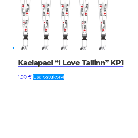
Kaelapael “I Love Tallinn” KP1
1,90
€
Lisa ostukorvi