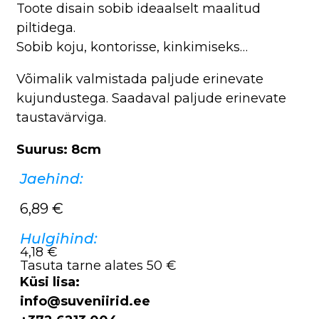
Toote disain sobib ideaalselt maalitud
piltidega.
Sobib koju, kontorisse, kinkimiseks…
Võimalik valmistada paljude erinevate
kujundustega. Saadaval paljude erinevate
taustavärviga.
Suurus: 8cm
Jaehind:
6,89
€
Hulgihind:
4,18 €
Tasuta tarne alates 50 €
Küsi lisa:
info@suveniirid.ee