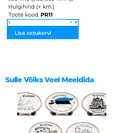
Hulgihind (+ km.)
Toote kood:
PR11
Sarv
-
peeker
keraamiline
Lisa ostukorvi
PR1
kogus
Sulle Võiks Veel Meeldida