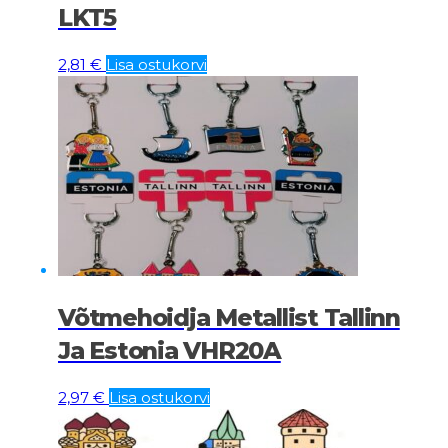
LKT5
2,81
€
Lisa ostukorvi
Võtmehoidja Metallist Tallinn
Ja Estonia VHR20A
2,97
€
Lisa ostukorvi