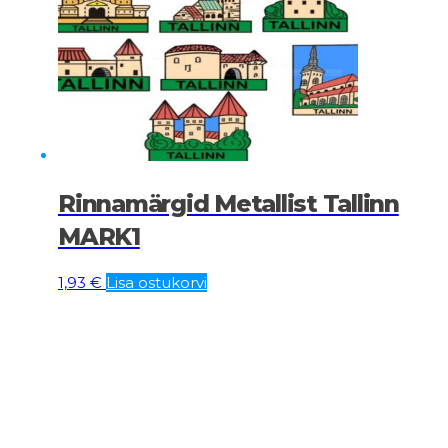
Rinnamärgid Metallist Tallinn
MARK1
1,93
€
Lisa ostukorvi