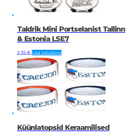
Taldrik Mini Portselanist Tallinn
& Estonia LSE7
2,35
€
Lisa ostukorvi
Küünlatopsid Keraamilised