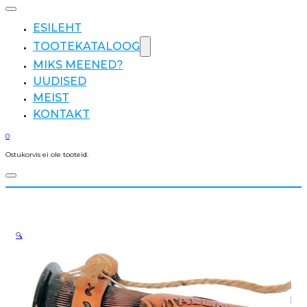
ESILEHT
TOOTEKATALOOG
MIKS MEENED?
UUDISED
MEIST
KONTAKT
0
Ostukorvis ei ole tooteid.
🔍