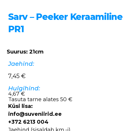
Sarv – Peeker Keraamiline
PR1
Suurus: 21cm
Jaehind:
7,45
€
Hulgihind:
4,67 €
Tasuta tarne alates 50 €
Küsi lisa:
info@suveniirid.ee
+372 6213 004
Jaehind (sisaldab km.-i),